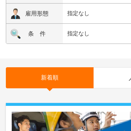
雇用形態
指定なし
条 件
指定なし
新着順