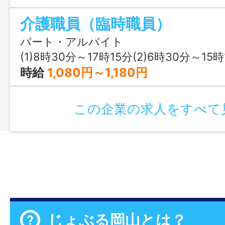
談により） ＊運転を伴う業務有り 
介護職員（臨時職員）
更なし」
パート・アルバイト
(1)8時30分～17時15分(2)6時30分～15時15分(3)1
時給
1,080円～1,180円
この企業の求人をすべて
じょぶる岡山とは？