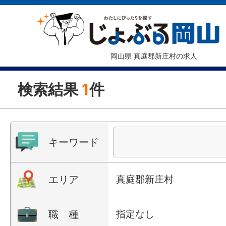
岡山県 真庭郡新庄村の求人
検索結果
1
件
キーワード
エリア
真庭郡新庄村
職 種
指定なし