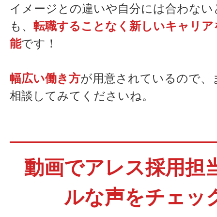
イメージとの違いや自分には合わない
ワイズホームのHPは
も、
転職することなく新しいキャリア
外部リンク
能
です！
幅広い働き方
が用意されているので、
相談してみてくださいね。
動画でアレス採用担
ルな声をチェッ