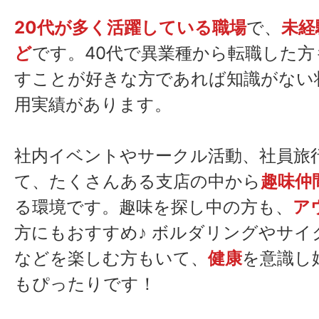
20代が多く活躍している職場
で、
未経
ど
です。40代で異業種から転職した
すことが好きな方であれば知識がない
用実績があります。
社内イベントやサークル活動、社員旅
て、たくさんある支店の中から
趣味仲
る環境です。趣味を探し中の方も、
ア
方にもおすすめ♪ ボルダリングやサイ
などを楽しむ方もいて、
健康
を意識し
★
もぴったりです！
★