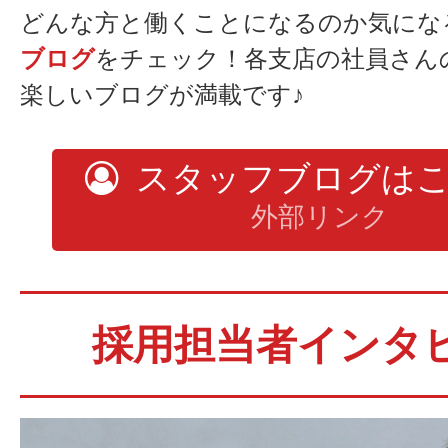
どんな方と働くことになるのか気にな
★
★
ブログ
をチェック！各支店の社員さん
★
こちら
★
楽しいブログが満載です♪
★
こちら
スタッフブログは
外部リンク
採用担当者インタ