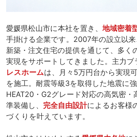
愛媛県松山市に本社を置き、
地域密着
手掛ける企業です。2007年の設立以
新築・注文住宅の提供を通じて、多く
実現をサポートしてきました。主力ブ
レスホーム
は、月々5万円台から実現
を施工。耐震等級3を取得した地震に
HEAT20・G2グレード対応の高気密
準装備し、
完全自由設計
によるお客様
づくりを叶えています。