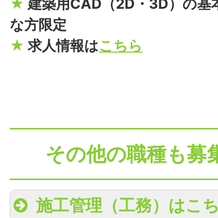
★
建築用CAD（2D・3D）の
な方限定
★
求人情報は
こちら
その他の職種も募
施工管理（工務）はこ