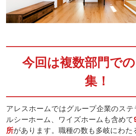
今回は複数部門での
集！
ステラスホームのインス
アレスホームではグループ企業のステ
ら！
ルシーホーム、ワイズホームも含めて
外部リンク
所
があります。職種の数も多岐にわた