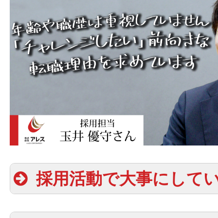
採用活動で大事にして
〈 想定年収 〉
500万円～800万円