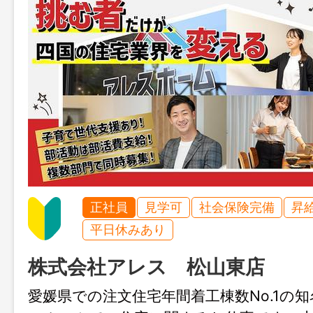
正社員
見学可
社会保険完備
昇
平日休みあり
株式会社アレス 松山東店
愛媛県での注文住宅年間着工棟数No.1の