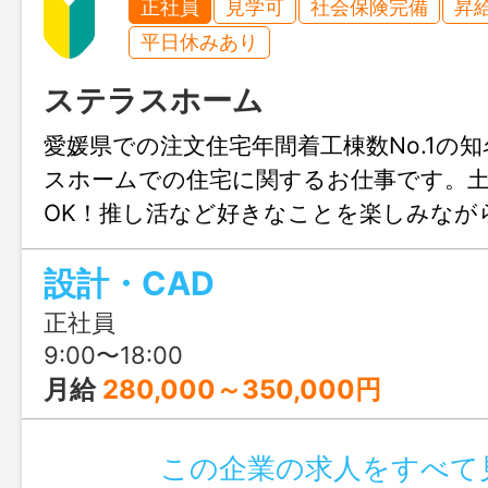
正社員
見学可
社会保険完備
昇
平日休みあり
ステラスホーム
愛媛県での注文住宅年間着工棟数No.1の
スホームでの住宅に関するお仕事です。
OK！推し活など好きなことを楽しみなが
きます♪結婚や出産のタイミングでも安心
設計・CAD
も充実！人生設計が変わっても安定して
リアチェンジしてみませんか？職場見学
正社員
ます！
9:00〜18:00
月給
280,000～350,000円
この企業の求人をすべて