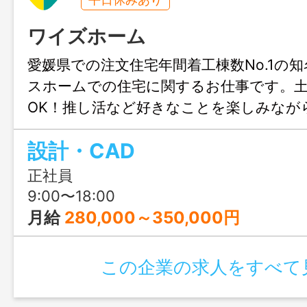
ワイズホーム
愛媛県での注文住宅年間着工棟数No.1の
スホームでの住宅に関するお仕事です。
OK！推し活など好きなことを楽しみなが
きます♪結婚や出産のタイミングでも安心
設計・CAD
も充実！人生設計が変わっても安定して
リアチェンジしてみませんか？職場見学
正社員
ます！
9:00〜18:00
月給
280,000～350,000円
この企業の求人をすべて