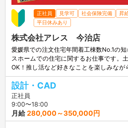
正社員
見学可
社会保険完備
昇
平日休みあり
株式会社アレス 今治店
愛媛県での注文住宅年間着工棟数No.1の
スホームでの住宅に関するお仕事です。
OK！推し活など好きなことを楽しみなが
きます♪結婚や出産のタイミングでも安心
設計・CAD
も充実！人生設計が変わっても安定して
リアチェンジしてみませんか？職場見学
正社員
ます！
9:00〜18:00
月給
280,000～350,000円