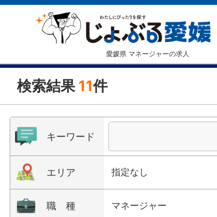
愛媛県 マネージャーの求人
検索結果
11
件
キーワード
エリア
指定なし
職 種
マネージャー