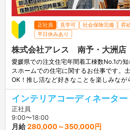
正社員
見学可
社会保険完備
昇
平日休みあり
株式会社アレス 南予・大洲店
愛媛県での注文住宅年間着工棟数No.1の
スホームでの住宅に関するお仕事です。
OK！推し活など好きなことを楽しみなが
きます♪結婚や出産のタイミングでも安心
インテリアコーディネーター
も充実！人生設計が変わっても安定して
リアチェンジしてみませんか？職場見学
正社員
ます！
9:00〜18:00
月給
280,000～350,000円