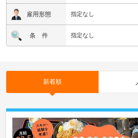
雇用形態
指定なし
条 件
指定なし
新着順