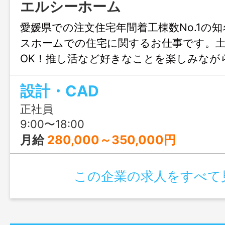
エルシーホーム
愛媛県での注文住宅年間着工棟数No.1の
スホームでの住宅に関するお仕事です。
OK！推し活など好きなことを楽しみなが
きます♪結婚や出産のタイミングでも安心
設計・CAD
も充実！人生設計が変わっても安定して
リアチェンジしてみませんか？職場見学
正社員
ます！
9:00〜18:00
月給
280,000～350,000円
この企業の求人をすべて