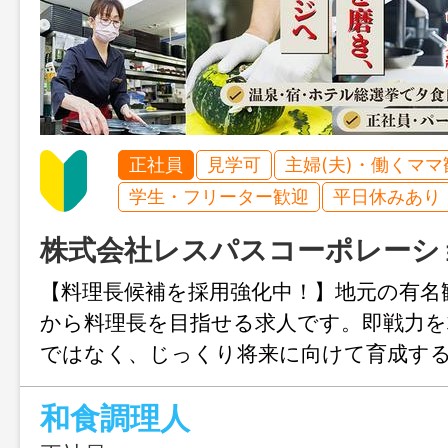
正社員
見学可
主婦(夫)・働くママ
学生・フリーター歓迎
平日休みあり
株式会社レスパスコーポレーシ
【料理長候補を採用強化中！】地元の有名
から料理長を目指せる求人です。即戦力を
ではなく、じっくり将来に向けて育成す
実務経験が浅い方もチャレンジできます◎
和食調理人
るお客様に喜んでもらえる料理のレパー
みませんか？