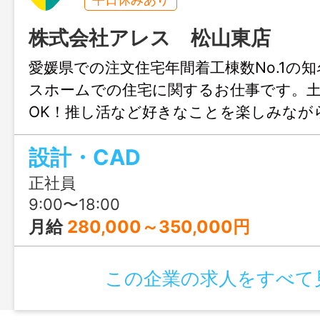
株式会社アレス 松山東店
愛媛県での注文住宅年間着工棟数No.1の
スホームでの住宅に関するお仕事です。
OK！推し活など好きなことを楽しみなが
きます♪結婚や出産のタイミングでも安心
設計・CAD
も充実！人生設計が変わっても安定して
リアチェンジしてみませんか？職場見学
正社員
ます！
9:00〜18:00
月給
280,000～350,000円
この企業の求人をすべて