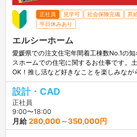
正社員
見学可
社会保険完備
昇
平日休みあり
エルシーホーム
愛媛県での注文住宅年間着工棟数No.1の
スホームでの住宅に関するお仕事です。
OK！推し活など好きなことを楽しみなが
きます♪結婚や出産のタイミングでも安心
設計・CAD
も充実！人生設計が変わっても安定して
リアチェンジしてみませんか？職場見学
正社員
ます！
9:00〜18:00
月給
280,000～350,000円