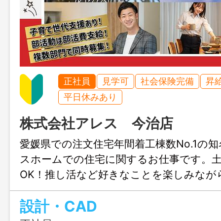
正社員
見学可
社会保険完備
昇
平日休みあり
株式会社アレス 今治店
愛媛県での注文住宅年間着工棟数No.1の
スホームでの住宅に関するお仕事です。
OK！推し活など好きなことを楽しみなが
きます♪結婚や出産のタイミングでも安心
設計・CAD
も充実！人生設計が変わっても安定して
リアチェンジしてみませんか？職場見学