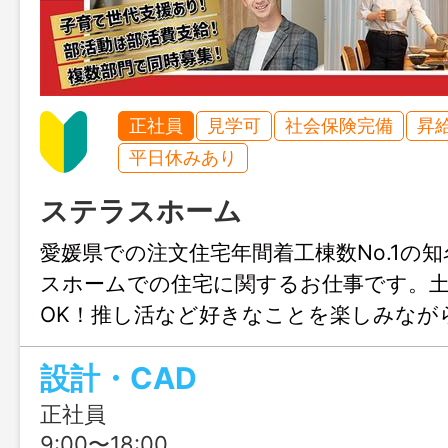
正社員
見学可
社会保険完備
昇
平日休みあり
ステラスホーム
愛媛県での注文住宅年間着工棟数No.1の
スホームでの住宅に関するお仕事です。
OK！推し活など好きなことを楽しみなが
きます♪結婚や出産のタイミングでも安心
設計・CAD
も充実！人生設計が変わっても安定して
リアチェンジしてみませんか？職場見学
正社員
ます！
9:00〜18:00