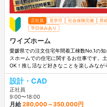
正社員
見学可
社会保険完備
昇
平日休みあり
ワイズホーム
愛媛県での注文住宅年間着工棟数No.1の
スホームでの住宅に関するお仕事です。
OK！推し活など好きなことを楽しみなが
きます♪結婚や出産のタイミングでも安心
設計・CAD
も充実！人生設計が変わっても安定して
リアチェンジしてみませんか？職場見学
正社員
ます！
9:00〜18:00
月給
280,000～350,000円