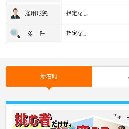
雇用形態
指定なし
条 件
指定なし
新着順