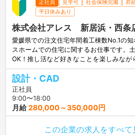
正社員
見学可
社会保険完備
昇
平日休みあり
株式会社アレス 新居浜・西条
愛媛県での注文住宅年間着工棟数No.1の
スホームでの住宅に関するお仕事です。
OK！推し活など好きなことを楽しみなが
きます♪結婚や出産のタイミングでも安心
設計・CAD
も充実！人生設計が変わっても安定して
リアチェンジしてみませんか？職場見学
正社員
ます！
9:00〜18:00
月給
280,000～350,000円
この企業の求人をすべて