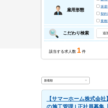
派遣
雇用形態
契約
業務
こだわり検索
追
1
該当する求人数
件
【サマーホーム株式会社】
の施工管理 | 正社員募