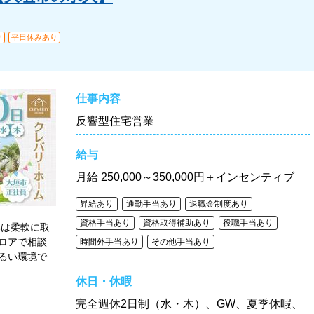
り
平日休みあり
仕事内容
反響型住宅営業
給与
月給
250,000～350,000円＋インセンティブ
昇給あり
通勤手当あり
退職金制度あり
資格手当あり
資格取得補助あり
役職手当あり
みは柔軟に取
ロアで相談
時間外手当あり
その他手当あり
るい環境で
休日・休暇
完全週休2日制（水・木）、GW、夏季休暇、