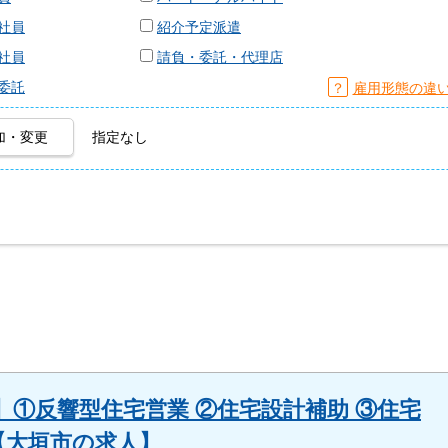
社員
紹介予定派遣
社員
請負・委託・代理店
委託
？
雇用形態の違
加・変更
指定なし
①反響型住宅営業 ②住宅設計補助 ③住宅
集【大垣市の求人】