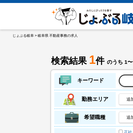
じょぶる岐阜
> 岐阜県 不動産事務の求人
1
検索結果
件
のうち 1〜
キーワード
勤務エリア
追
希望職種
追
正社