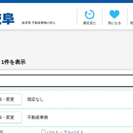
岐阜県 不動産事務の求人
最近見た
気になる
 1件を表示
加・変更
指定なし
加・変更
不動産事務
員
パート・アルバイト