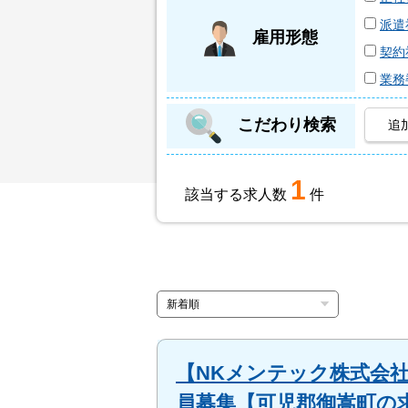
派遣
雇用形態
契約
業務
こだわり検索
追
1
該当する求人数
件
【NKメンテック株式会社
員募集【可児郡御嵩町の