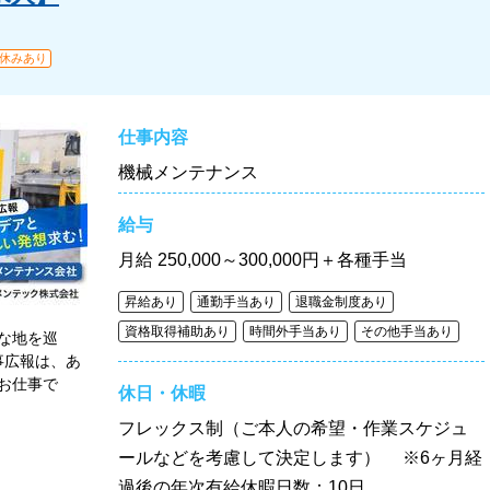
休みあり
仕事内容
機械メンテナンス
給与
月給
250,000～300,000円＋各種手当
昇給あり
通勤手当あり
退職金制度あり
資格取得補助あり
時間外手当あり
その他手当あり
な地を巡
事広報は、あ
お仕事で
休日・休暇
フレックス制（ご本人の希望・作業スケジュ
ールなどを考慮して決定します） ※6ヶ月経
過後の年次有給休暇日数：10日