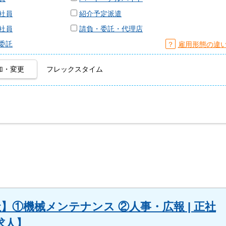
社員
紹介予定派遣
社員
請負・委託・代理店
委託
？
雇用形態の違
加・変更
フレックスタイム
】①機械メンテナンス ②人事・広報 | 正社
求人】