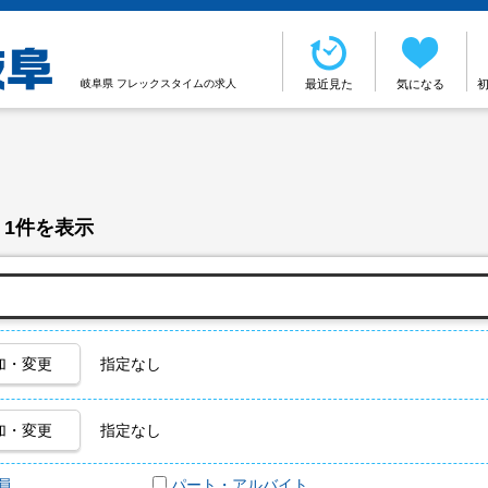
岐阜県 フレックスタイムの求人
最近見た
気になる
 1件を表示
加・変更
指定なし
加・変更
指定なし
員
パート・アルバイト