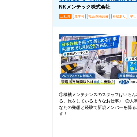
NKメンテック株式会社
正社員
見学可
社会保険完備
昇給あり
平日
①機械メンテナンスのスタッフはいろん
る、旅をしているようなお仕事♪ ②人
なたの発想と経験で新規メンバーを募る
す！