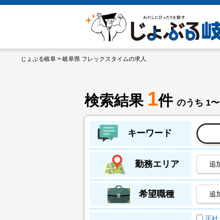
じょぶる岐阜
> 岐阜県 フレックスタイムの求人
1
検索結果
件
のうち 1〜
キーワード
勤務エリア
追
希望職種
追
正社