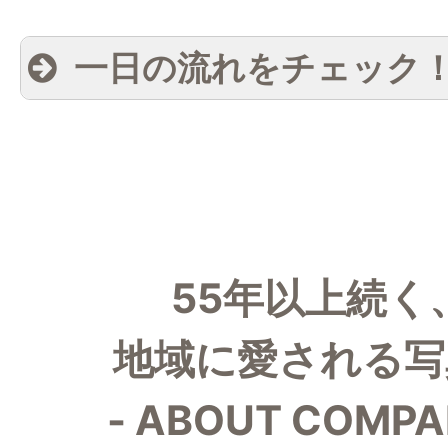
一日の流れをチェック
例
ある平日の流れ
55年以上続く
09:00
出社 掃除
地域に愛される写
朝礼 その日の流れの打
09:15
約確認や報告など
- ABOUT COMPA