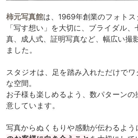
柿元写真館
は、1969年創業のフォト
撮影のためお客様のスタ
15:00
「写す想い」を大切に、ブライダル、
アメイク
真、成人式、証明写真など、幅広い撮
ました。
17:00
撮影終了 片付け
スタジオは、足を踏み入れただけでワ
18:00
退社
な空間。
お子様も楽しめるよう、数パターンの
意しています。
写真からぬくもりや感動が伝わるよう