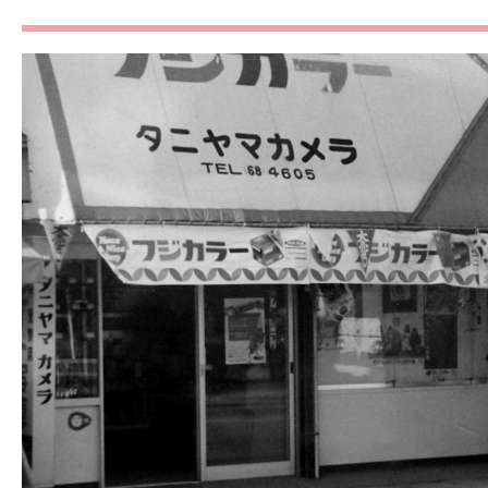
貸出しをしていた衣裳の
10:00
畳む
ヘアメイクに使用するも
11:00
理 アメピンやゴムなど
のは買い出し
12:00
お昼休憩
着物のメンテナンス 密
カビが生えやすいので、
13:00
チェック！もしシミやし
れば汚れ落としやアイロ