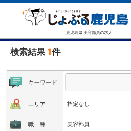
鹿児島県 美容部員の求人
検索結果
1
件
キーワード
エリア
指定なし
職 種
美容部員