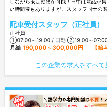
しながら安定勤務が可能！日中は電話が集
い時間帯もありますが、スタッフ同士の
で相談しやすい環境です。お客様や乗務
配車受付スタッフ（正社員）
がとう」が届く、やりがいあるお仕事。
かり研修があるので安心です！地元を支え
正社員
て活躍しませんか？【夜間専従と日勤の
①07:00～19:00 / 日勤 ②19:00～07:00 / 夜勤 
バイトも同時募集中！】
月給
190,000～300,000円 【給与内訳】 基本給：179,000～220,000円 深夜手当：8,000～15,0
この企業の求人をすべて