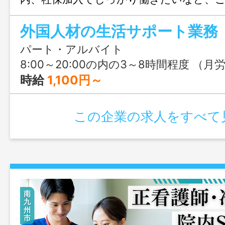
能。「ありがとう」を直接もらえる、人
外国人材の生活サポート業務
まま活かせる、やりがいあるお仕事です
パート・アルバイト
8:00～20:00の内の3～8時間程度 （月労働時間：80～170時間程度の変形労働時間制） ※シフト制 ※労働時間は相談に応
時給
1,100円～
この企業の求人をすべて