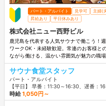
パート・アルバイト
見学可
主婦(
昇給あり
平日休みあり
株式会社ニュー西野ビル
鹿児島を代表する人気サウナで働こう！週
ワークOK・未経験歓迎。常連のお客様と
ながら働ける、温かい雰囲気が魅力の職
堂は子育てが落ち着いた主婦（夫）さん
サウナ食堂スタッフ
フは学生さんやWワーク希望の方にもお
パート・アルバイト
【平日】 早番：11:30～16:30、遅番：16:30～21:30 【週末】 早番：08:30～16:00、遅番：16:00～23:00 ※時間相談可 例）お子さんが学校の間に働きたい：11:30～15:30（4h） Wワークで夕方から
時給
1,050円～