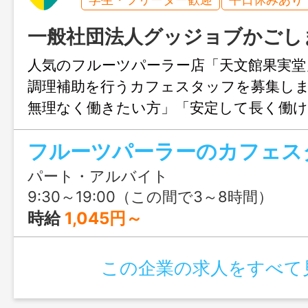
一般社団法人グッジョブかごし
人気のフルーツパーラー店「天文館果実堂
調理補助を行うカフェスタッフを募集し
無理なく働きたい方」「安定して長く働
バイトをお探しの方」におすすめ！未経
フルーツパーラーのカフェス
でき、おしゃれなカフェで楽しく働けま
に撮りたくなるスイーツに囲まれながら
パート・アルバイト
日モチベーションもアップ♪スイーツ好き
9:30～19:00（この間で3～8時間）
割もあります！
時給
1,045円～
この企業の求人をすべて