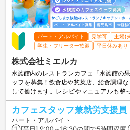
パート・アルバイト
見学可
主婦(
学生・フリーター歓迎
平日休みあり
株式会社ミエルカ
水族館内のレストランカフェ「水族館の
ッフを募集！飲食店や惣菜店、給食調理な
して働けます。レシピやマニュアルも整
ブランクのある方も安心。利用者さんと
カフェスタッフ兼就労支援員
する就労支援の職場で、料理を通して人
がいも感じられるお仕事です。
パート・アルバイト
①[平日] 9:00～16:30の間で5時間程度 ②[土日祝] 9:00