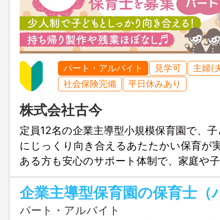
パート・アルバイト
見学可
主婦(
社会保険完備
平日休みあり
株式会社古今
定員12名の企業主導型小規模保育園で、
にじっくり向き合えるあたたかい保育が実
ある方も安心のサポート体制で、家庭や
がら無理なく働けます◎ 残業少なめ＆柔
企業主導型保育園の保育士（
力です！谷山駅からすぐ！おしゃれな園
トの調理員も募集中！
パート・アルバイト