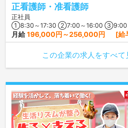
正看護師・准看護師
した医療法人で、長く安心してキャリア
です。
正社員
①8:30～17:30 ②7:00～16:00 ③9:00～18:30の間の8時間程度 ④17:00～翌9:00 ※日勤は①を基本に早出・遅出シフトあり ※④の夜勤は、月4～5回程度 ※1ヶ⽉単位の変形労働時間制 ※所定の労働日・休日
月給
196,000円～256,000円 [給与の内訳] 基本給：190,000円～250,000円 ベースアップ手当：6,
この企業の求人をすべて