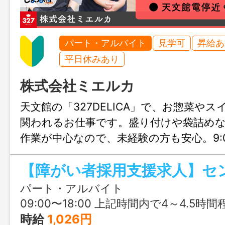
パート・アルバイト
見学可
昇給あ
平日休みあり
株式会社ミエルカ
天文館の「327DELICA」で、お惣菜や
関われるお仕事です。盛り付けや袋詰め
作業が中心なので、未経験の方も安心。9:00
で4時間から勤務OKで、自分のペースを
しずつ仕事に慣れていけます。就労支援
です。
パート・アルバイト
09:00〜18:00 上記時間内で4～4.5時間
時給
1,026円