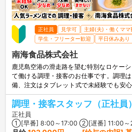
正社員
見学可
主婦(夫)・働くママ
学生・フリーター歓迎
平日休みあり
南海食品株式会社
鹿児島空港の滑走路を望む特別なロケーシ
て働ける調理・接客のお仕事です。調理
備、注文はタブレット式で未経験でも安心
く、まかない付きで、老舗食品メーカー
調理・接客スタッフ（正社員
定した職場環境で、腰を据えて長く働けま
外のお客さまと関わる楽しさを味わえる
正社員
①[早番] 8:00～17:00 ②[遅番] 11:00～20: