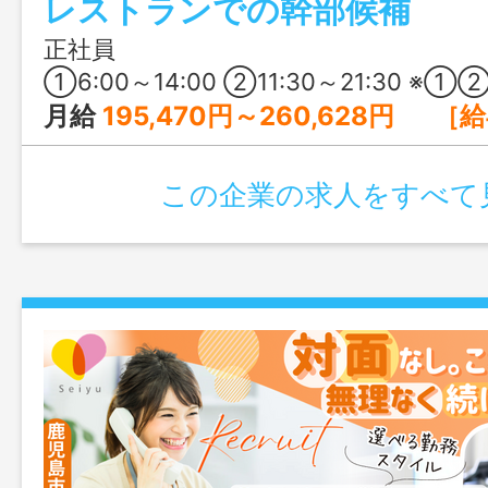
レストランでの幹部候補
は地域で安定経営を続けるマルエーグルー
回・昇給・退職金制度などの基本的な待遇
正社員
員割引や社宅のご相談など、奄美での暮
①6:00～14:00 ②11:30～21:30 ※①②の交替制 ※週40時
る体制が整っています。
月給
195,470円～260,628円 ［給与の内訳］ 基本給：178,500円～238,000円 固定残業代：16,970円～22,628円 ※時間外労働の有無に関わらず、13時間分の時
この企業の求人をすべて