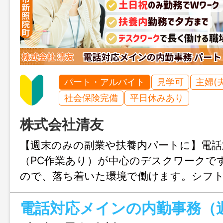
パート・アルバイト
見学可
主婦(
社会保険完備
平日休みあり
株式会社清友
【週末のみの副業や扶養内パートに】電話
（PC作業あり）が中心のデスクワークで
ので、落ち着いた環境で働けます。シフ
すいので、子育て中やＷワークの方にも
電話対応メインの内勤事務（
よ！