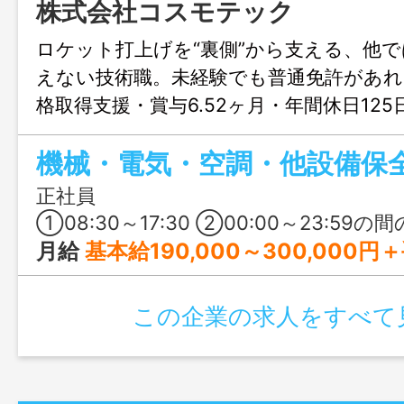
株式会社コスモテック
ロケット打上げを“裏側”から支える、他
えない技術職。未経験でも普通免許があれ
格取得支援・賞与6.52ヶ月・年間休日12
経験者はJAXA関連業務や年収アップも目
機械・電気・空調・他設備保
定を両立できる求人です。
正社員
①08:30～17:30 ②00:00～23:59の間の8時間（交替シフト制） 基本は
月給
基本給190,000～300,000円＋手当 ※賃金については、経験
この企業の求人をすべて