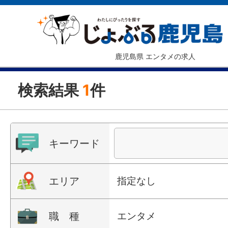
鹿児島県 エンタメの求人
検索結果
1
件
キーワード
エリア
指定なし
職 種
エンタメ