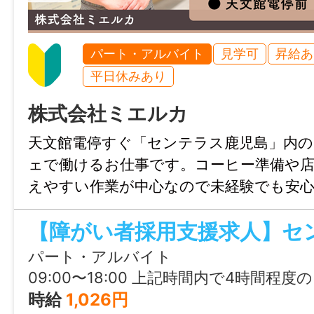
JKSS-001
仕事内容変更の可能性：あり
変更予定の仕事内容：事業所の定める業務
パート・アルバイト
見学可
昇給あ
平日休みあり
就業場所
株式会社ミエルカ
〒892-0814 鹿児島県鹿児島市本港新町3-1
天文館電停すぐ「センテラス鹿児島」内の
最寄り駅：水族館口電停から徒歩10分
ェで働けるお仕事です。コーヒー準備や店
勤務地変更の可能性：なし
えやすい作業が中心なので未経験でも安
ート体制も整っており、自分のペースを
最寄り駅
ら、落ち着いた空間で少しずつ仕事に慣
水族館口電停から徒歩10分
パート・アルバイト
09:00〜18:00 上記時間内で4時間程
給与
時給
1,026円
時給 1,026円