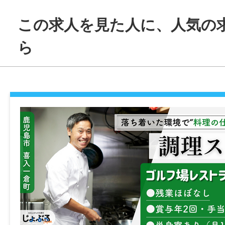
・店内清掃、消毒作業
この求人を見た人に、人気の
・食器やグラスの洗浄、片付け
・ドリンク準備 など
ら
レシピや作業手順は、
スタッフが丁寧に教えていくので安心！
＊制服貸与
＊デニム、スニーカーは各自ご準備お願い
────────────────
【 入社・利用までの流れ 】
[1] まずはお問い合わせ・ご相談
[2] 事業所・勤務地見学