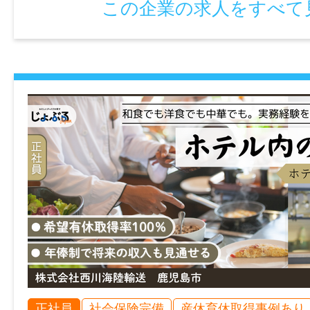
月～日曜日の週5日程度のシフト制
この企業の求人をすべて
休日・休暇
シフトによる完全週休2日制
※6ヶ月経過後の年次有給休暇日数：10日
諸手当
昇給あり
加入保険等
雇用保険、労災保険
時間外
なし
正社員
社会保険完備
産休育休取得事例あり