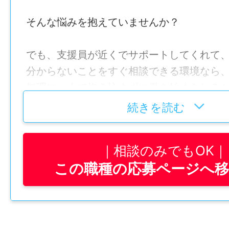
そんな悩みを抱えていませんか？
でも、支援員が近くでサポートしてくれて
分からないことをすぐ相談できる環境なら
無理に一人で抱え込まずに働き始められる
か？
続きを読む
そんなあなたにオススメ！
相談のみでもOK
この職種の応募ページへ
「水族館の果実堂」なら、
支援員やスタッフがそばでフォローしなが
接客や調理などを少しずつ覚えていけます