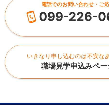
勤務するのは、鹿児島水族館内にあるレス
電話でのお問い合わせ・ご
1,000万円
の果実堂」。
099-226-0
HP
観光客やご家族連れなど、
http://mieru-ka.com/
さまざまなお客様が利用する明るい雰囲気
ホール・キッチン業務を担当していただき
所在地
鹿児島県鹿児島市大黒町3-27
いきなり申し込むのは不安な
支援員やスタッフが近くでサポートするの
職場見学申込みペー
飲食店未経験の方も安心してスタートでき
【 具体的には 】
・キッチンでの調理、調理補助
・パフェやフルーツサンドなどのスイーツ
・出来上がった料理の提供