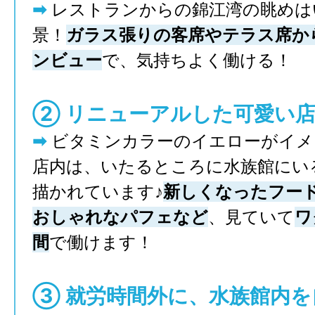
➡︎
レストランからの錦江湾の眺めは
景！
ガラス張りの客席やテラス席か
ンビュー
で、気持ちよく働ける！
︎② リニューアルした可愛い
➡︎
ビタミンカラーのイエローがイメ
店内は、いたるところに水族館にい
描かれています♪
新しくなったフー
おしゃれなパフェなど
、見ていて
ワ
間
で働けます！
③ 就労時間外に、水族館内を