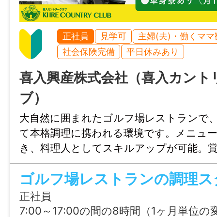
[3] ヒアリング
[4] 3日間の体験利用
[5] 利用スタート！
正社員
見学可
主婦(夫)・働くママ
※受給者証をまだお持ちでない方も、
社会保険完備
平日休みあり
取得方法などをご説明しますのでお気軽に
喜入興産株式会社（喜入カント
い。
ブ）
────────────────
大自然に囲まれたゴルフ場レストランで
【 様々な特性を抱えている方へ働く場を 】
て本格調理に携われる環境です。メニュ
ミエルカでは、
き、料理人としてスキルアップが可能。賞
うつ、統合失調症、発達障害、ADHD、HS
手当など待遇も手厚く、単身寮完備で安心
引きこもり、双極性障害、精神障害など、
ゴルフ場レストランの調理ス
す。
さまざまな特性や生きづらさを抱える方へ
正社員
就労支援を行っています。
7:00～17:00の間の8時間（1ヶ月単位の変形労働時間制） ※シフト制 ※所定の労働日・休日・始業終業時刻は勤務表により決定し、