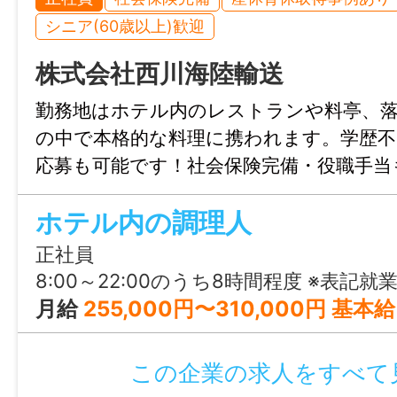
シニア(60歳以上)歓迎
特記事項
・受動喫煙防止対策：屋内禁煙
株式会社西川海陸輸送
・試用期間：なし
勤務地はホテル内のレストランや料亭、
・雇用期間の定め：なし
の中で本格的な料理に携われます。学歴不
・定年制：なし
応募も可能です！社会保険完備・役職手当
・再雇用制度：なし
定して働ける環境です。調理経験を活か
・固定残業代制：なし
ホテル内の調理人
ップを目指したい方におすすめです◎
・マイカー通勤不可
正社員
・賃金締切日：月末固定、支払日：翌月20
8:00～22:00のうち8時間程度 ※表記就業時間内で実働8時間のシフト制
・育児休業取得実績なし
月給
255,000円〜310,000円 基本給：120,000～ 特殊手当：115,000円～160,000円 役職手当：20,000円～30,000円 ※年俸制3,
・介護休業取得実績なし
・看護休暇取得実績なし
この企業の求人をすべて
・就労継続支援A型事業所への応募にあたっ