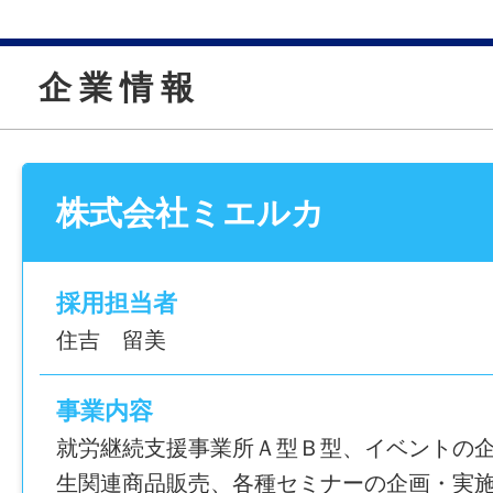
────────────────
＼水族館内のおしゃれなレストランで働こ
企 業 情 報
水族館内レストラン
ホール・キッチンスタッフ募集！
株式会社ミエルカ
未経験OK／就労継続支援A型事業所
1日4時間程度～勤務可能！
────────────────
採用担当者
【 おすすめPOINT3選 】
住吉 留美
① ロケーション抜群の職場！
レストランからは錦江湾を一望！
事業内容
ガラス張りの客席やテラス席もあり、気持
就労継続支援事業所Ａ型Ｂ型、イベントの
境です。
生関連商品販売、各種セミナーの企画・実