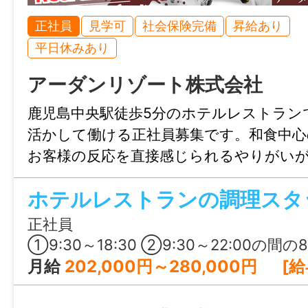
不問
正社員
見学可
社会保険完備
昇給あり
平日休みあり
免許・資格
アーダンリゾート株式会社
不問
鹿児島中央駅徒歩5分のホテルレストラン
就業時間
活かして働ける正社員募集です。和食中心
09:00〜18:00
お客様の反応を直接感じられるやりがい
上記時間内で4時間～
泉無料利用やジム、200円のまかないな
ホテルレストランの調理スタ
実。安定した母体のもと、これまでの経
休憩時間
ら長く働ける環境です。
正社員
60分
①9:30～18:30 ②9:30～22:00の間の8時間程度 ※①もしくは② 
月給
202,000円～280,000円 [給与の内訳] 基本給：182,000円～240,000円 職
就業日