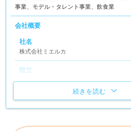
事業、モデル・タレント事業、飲食業
② 可愛い店内で楽しく働ける
ビタミンカラーの店内には、水族館のお魚
会社概要
さん！
パフェやフルーツサンドなど、おしゃれな
社名
われます。
株式会社ミエルカ
③ 水族館を自由に観覧できる！
設立
仕事終わりにイルカを見てリフレッシュす
2010年10月1日
館内を知ることも、お仕事のひとつです。
続きを読む
代表者
＿＿＿＿＿
宮之原 明子
お仕事内容
￣￣￣￣￣
資本金