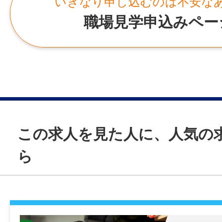
いきなり申し込むのは不安な
・空きカップなどのごみ回収
職場見学申込みペー
・店内清掃、消毒作業
・カフェスペースの整理整頓
・お客様が利用しやすい空間づくり など
【 利用までの流れ 】
[1] まずはお問い合わせ・ご相談
[2] 事業所・勤務地の見学
この求人を見た人に、人気の
[3] 受給者証や特性についてヒアリング
[4] 3日間の体験利用
ら
[5] 利用スタート！
※受給者証をまだお持ちでない方も、
取得方法などをご説明しますのでお気軽に
い。