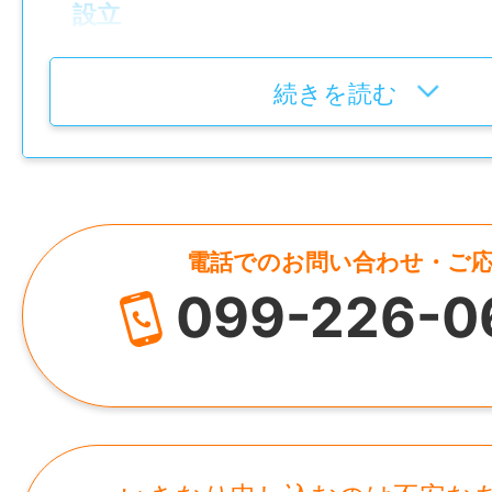
￣￣￣￣￣
設立
勤務するのは、センテラス鹿児島内にある
2010年10月1日
鹿児島市立図書館に併設されたカフェ。
続きを読む
代表者
図書館横の落ち着いた空間で、
宮之原 明子
ドリンク提供や店内清掃などを行います。
資本金
支援員と一緒に作業を進めるため、
電話でのお問い合わせ・ご
1,000万円
未経験の方や久しぶりのお仕事復帰の方も
099-226-0
す。
HP
http://mieru-ka.com/
【 具体的には 】
・コーヒーなどのドリンク準備
所在地
・ボタン操作によるコーヒー抽出
鹿児島県鹿児島市大黒町3-27