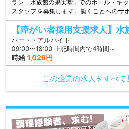
ラン「水族館の果実堂」でのホール・キ
〒892-0843 鹿児島県鹿児島市千日町1-1
スタッフを募集します。働くことへのサ
4階
がら、楽しくおしゃれなレストランで働
勤務地変更の可能性：なし
給与
パート・アルバイト
09:00〜18:00 上記時間内で4時間～
時給 1,026円
時給
1,026円
賞与
この企業の求人をすべて
なし
雇用形態
パート・アルバイト
経験