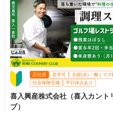
────────────────
【 様々な特性を抱えている方へ働く場を 】
現在、ミエルカでは、
障がいをお持ちの方や様々な特性を抱える
を行っています。
うつ、統合失調症、発達障害、ADHD、HS
引きこもり、双極性障害、精神障害など、
さまざまな悩みや生きづらさを抱える方が
正社員
見学可
主婦(夫)・働くママ
“自分らしく働く” を目指して利用されてい
社会保険完備
平日休みあり
喜入興産株式会社（喜入カント
「まずは見学だけ」
ブ）
「話を聞いてみたい」