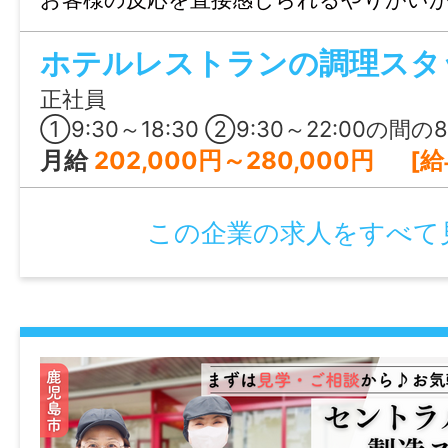
泉無料利用やジム、200円のまかないな
休憩時間
ホテルレストランの調理スタ
実。安定した母体のもと、これまでの経
ら長く働ける環境です。
60分
正社員
①9:30～18:30 ②9:30～22:00の間の8時間程度 ※①もしくは② 
就業日
月給
202,000円～280,000円 [給与の内訳] 基本給：182,000円～240,000円 職
月～日曜日の週5日程度（シフト制）
この企業の求人をすべて
休日・休暇
シフトによる完全週休2日制
※6ヶ月経過後の年次有給休暇日数：10日
諸手当
昇給あり