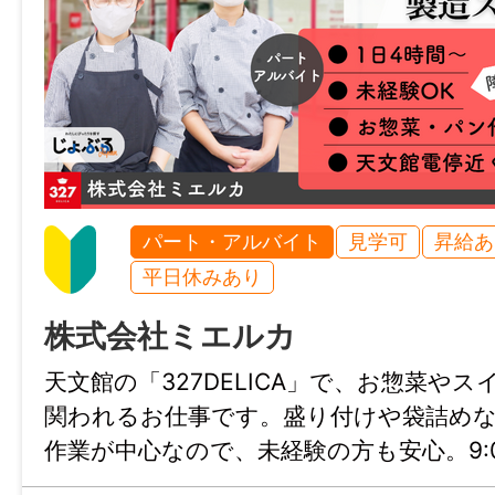
加入保険等
雇用保険、労災保険
時間外
なし
パート・アルバイト
見学可
昇給あ
特記事項
平日休みあり
・受動喫煙防止対策：屋内禁煙
・試用期間：なし
株式会社ミエルカ
・雇用期間の定め：なし
天文館の「327DELICA」で、お惣菜や
・定年制：なし
関われるお仕事です。盛り付けや袋詰め
・再雇用制度：なし
作業が中心なので、未経験の方も安心。9:00
・固定残業代制：なし
で4時間から勤務OKで、自分のペースを