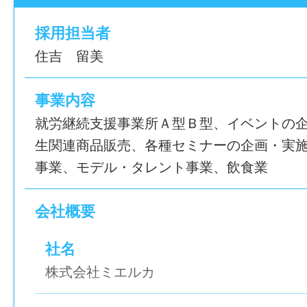
アクセスしやすく、きれいでおしゃれな空
採用担当者
② 本が好き・カフェが好きな方に！
住吉 留美
鹿児島市立図書館に併設された落ち着いた
休憩時間や仕事帰りに図書館を利用するス
事業内容
す。
就労継続支援事業所Ａ型Ｂ型、イベントの
生関連商品販売、各種セミナーの企画・実
③ 初めてでも始めやすい
事業、モデル・タレント事業、飲食業
コーヒーは基本ボタン操作で準備可能！
難しい調理作業などは少なく、覚えやすい
会社概要
す。
社名
＿＿＿＿＿
株式会社ミエルカ
お仕事内容