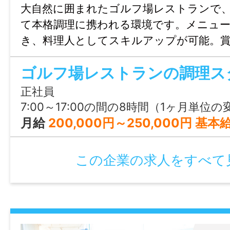
大自然に囲まれたゴルフ場レストランで
そんなお問い合わせも歓迎しています。
て本格調理に携われる環境です。メニュ
き、料理人としてスキルアップが可能。賞
＿＿＿＿＿＿＿＿＿＿＿＿＿＿＿
手当など待遇も手厚く、単身寮完備で安心
＼就労支援事業所ミエルカとは／
ゴルフ場レストランの調理ス
す。
￣￣￣￣￣￣￣￣￣￣￣￣￣￣￣
正社員
株式会社ミエルカは、
7:00～17:00の間の8時間（1ヶ月単位の変形労働時間制） ※シフト制 ※所定の労働日・休日・始業終業時刻は勤務表により決定し、
株式会社清友のグループ会社として2010年
月給
200,000円～250,000円 基本給：200,000円～250,000円 
現在は就労継続支援A型・B型事業所を中心
この企業の求人をすべて
イベント企画や飲食事業など幅広く展開し
利用者さま一人ひとりの
「得意なこと」「好きなこと」を活かしな
苦手な部分をサポートできる環境づくりを