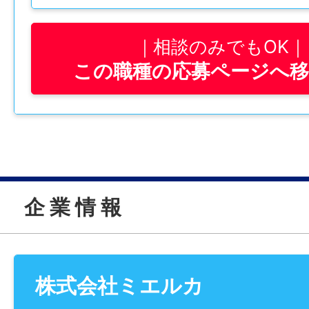
「初めてのお仕事」という方も安心してス
す！
相談のみでもOK
この職種の応募ページへ
支援員がそばでサポートしながら進めてい
一人で抱え込まず、少しずつ仕事に慣れて
────────────────
＼天文館の人気スポットで働こう／
センテラス鹿児島内
企 業 情 報
図書館併設カフェスタッフ募集！
────────────────
【 おすすめPOINT3選 】
① 通いやすい好立地！
株式会社ミエルカ
勤務地は天文館電停すぐの「センテラス鹿