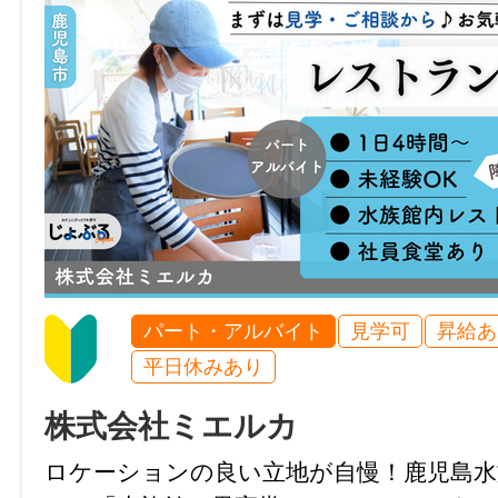
────────────────
【 こんな方におすすめ！ 】
・本や図書館が好きな方
・カフェの雰囲気が好きな方
・落ち着いた環境で働きたい方
・少しずつ仕事に慣れていきたい方
・人と関わる仕事に挑戦したい方
────────────────
JKSS-001
パート・アルバイト
見学可
昇給あ
仕事内容変更の可能性：あり
平日休みあり
変更予定の仕事内容：事業所の定める業務
株式会社ミエルカ
就業場所
ロケーションの良い立地が自慢！鹿児島水