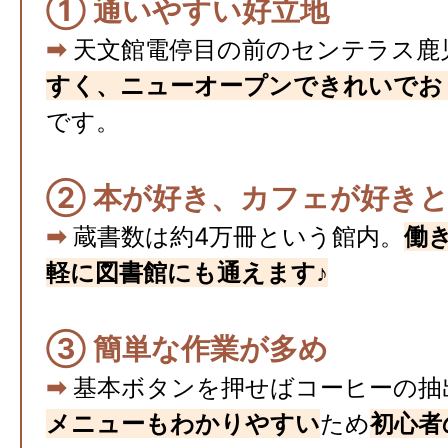
① 通いやすい好立地
➡︎
天文館電停目の前のセンテラス鹿
すく、ニューオープンできれいでお
です。
② 本が好き、カフェが好き
➡︎
蔵書数は約4万冊という館内。
働
軽に図書館にも通えます♪
③ 簡単な作業が多め
➡︎
基本ボタンを押せばコーヒーの抽
メニューもわかりやすい
ため
初心者