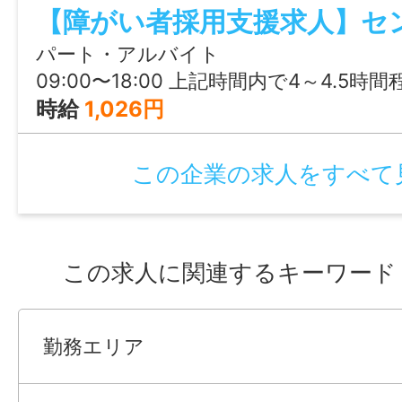
・マイカー通勤：不可
しずつ仕事に慣れていけます。就労支援
・賃金締切日：月末固定、支払日：翌月20
です。
パート・アルバイト
・育児休業取得実績なし
09:00〜18:00 上記時間内で4～4.5時間
・介護休業取得実績なし
時給
1,026円
・看護休暇取得実績なし
・就労継続支援A型事業所への応募にあたっ
この企業の求人をすべて
の自治体において、A型事業所の利用につい
ける必要があります。
・就労継続支援A型（雇用契約有）
・利用料は人により、あり又は可能性あり
この求人に関連するキーワード
・暫定支給決定後の雇用条件変更なし
勤務エリア
【職場環境】
＊障害者用トイレ（有）