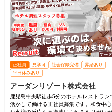
不問
年齢制限
不問
学歴
不問
正社員
見学可
社会保険完備
昇給あり
免許・資格
平日休みあり
不問
アーダンリゾート株式会社
就業時間
鹿児島中央駅徒歩5分のホテルレストラン
09:00〜18:00
活かして働ける正社員募集です。和食中心
上記時間内で4時間程度のシフト制
お客様の反応を直接感じられるやりがい