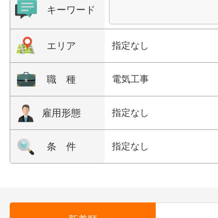
キーワード
エリア
指定なし
職 種
電気工事
雇用形態
指定なし
条 件
指定なし