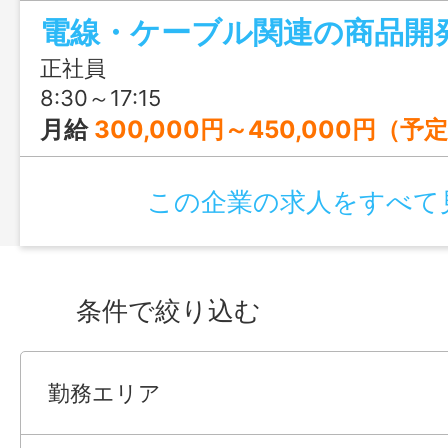
電線・ケーブル関連の商品開
する行田電線株式会社は、創業100年と安
を誇ります。残業なし、土日祝休みと、
正社員
もしっかり確保できますよ。さらに、入社
8:30～17:15
暇10日付与！
月給
300,000円～450,000円（予定年収：4
この企業の求人をすべて
条件で絞り込む
勤務エリア