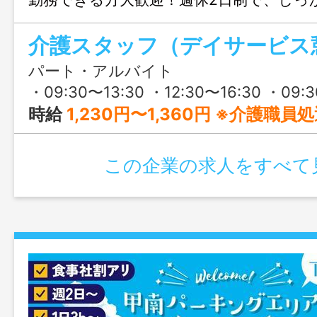
ど家事や育児の時間も欲しい方にぴった
介護スタッフ（デイサービス
賞与がMAX10万円もらえる！職場見学・
加・面接時お子様同伴が可能！
パート・アルバイト
・09:30〜13:30 ・12:30〜16:30 ・09:30〜16:30 ・07:50〜17
時給
1,230円〜1,360円 ※介護職員処遇
この企業の求人をすべて