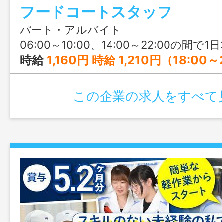
フードコートスタッフ
い環境です♪夜勤ありの売店スタッフも同
パート・アルバイト
06:00～10:00、14:00～22:00の間で1日3時間以上 ※学生の場合、授業
時給
1,160円 時給 1,210円（18:00～22:00） 時給 1,260円（土日祝） 曜日と時間帯の加給は重複し
この企業の求人をすべて