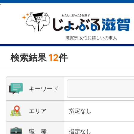
"
滋賀県 女性に嬉しいの求人
検索結果
12
件
キーワード
エリア
指定なし
職 種
指定なし