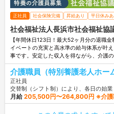
正社員
社会保険完備
昇給あり
平日休みあ
社会福祉法人長浜市社会福祉協
【年間休日123日！最大52ヶ月分の退職
イベートの充実と高水準の給与体系が叶え
事です。安定した収入を得ながら、介護
にピッタリですよ♪
介護職員（特別養護老人ホー
正社員
交替制（シフト制）により、各日の始業・終業時刻および休憩時間を設定します。 ①08:30～17:15 ②07:00～15:45 
月給
205,500円〜264,800円 ※介護職員としての実務経験等を考慮し決定します。 ＜内訳＞ 基本給：160,000円〜196,300円 処遇改善手当：3,000円〜6,000円 夜