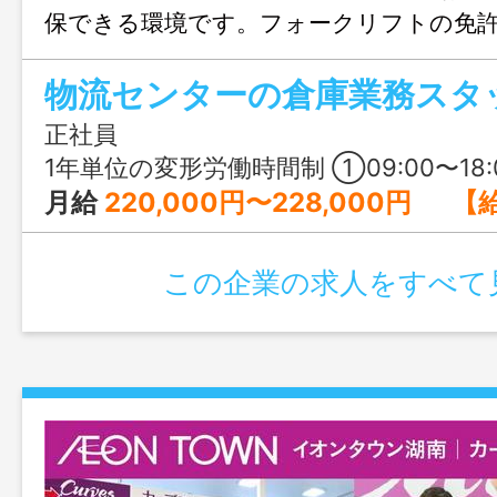
保できる環境です。フォークリフトの免
社後に取得可能！取得費用や日程のサポー
物流センターの倉庫業務スタ
ャリアチェンジでも安心です。
正社員
1年単位の変形労働時間制 ①09:00〜18:00 ②09:00〜19:00 ※①および②の勤務にて、年間の勤務時間数を調
月給
220,000円〜228,000円 【給与の内訳】 ・基本給：205,000円～213,000円 ・調整手当：15,000円 ＋ リフト手当：5,000円（倉
この企業の求人をすべて