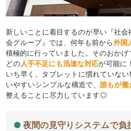
新しいことに着目するのが早い『社会
会グループ』では、何年も前から
外国
積極的に行っていました。そのおかげ
どの
人手不足にも迅速な対応
が可能に
いち早く、タブレットに慣れていない
いやすいシンプルな構造で、
誰もが働
整えることに尽力しています◎
●
夜間の見守りシステムで負