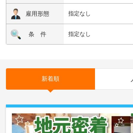
雇用形態
指定なし
条 件
指定なし
新着順