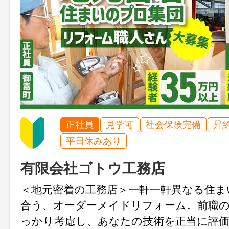
正社員
見学可
社会保険完備
昇
平日休みあり
有限会社ゴトウ工務店
＜地元密着の工務店＞一軒一軒異なる住ま
合う、オーダーメイドリフォーム。前職
っかり考慮し、あなたの技術を正当に評