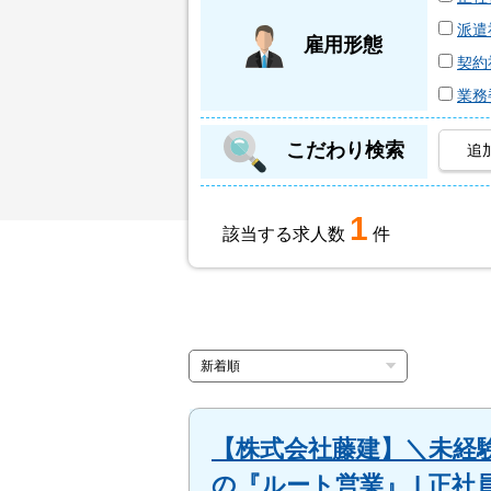
派遣
雇用形態
契約
業務
こだわり検索
追
1
該当する求人数
件
【株式会社藤建】＼未経験
の『ルート営業』 | 正