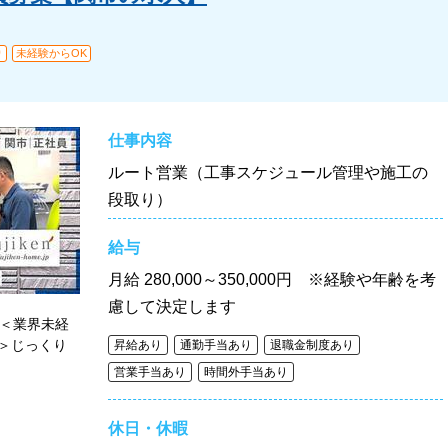
り
未経験からOK
仕事内容
ルート営業（工事スケジュール管理や施工の
段取り）
給与
月給
280,000～350,000円 ※経験や年齢を考
慮して決定します
！＜業界未経
＞じっくり
昇給あり
通勤手当あり
退職金制度あり
営業手当あり
時間外手当あり
休日・休暇