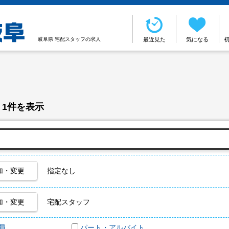
岐阜県 宅配スタッフの求人
最近見た
気になる
 1件を表示
加・変更
指定なし
加・変更
宅配スタッフ
員
パート・アルバイト