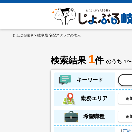
じょぶる岐阜
> 岐阜県 宅配スタッフの求人
1
検索結果
件
のうち 1〜
キーワード
勤務エリア
追
希望職種
追
正社