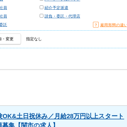
社員
紹介予定派遣
社員
請負・委託・代理店
委託
？
雇用形態の違
加・変更
指定なし
OK&土日祝休み／月給28万円以上スタート
社員募集【関市の求人】