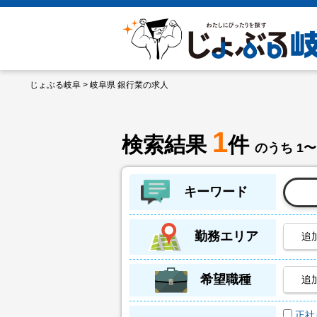
じょぶる岐阜
> 岐阜県 銀行業の求人
1
検索結果
件
のうち 1〜
キーワード
勤務エリア
追
希望職種
追
正社