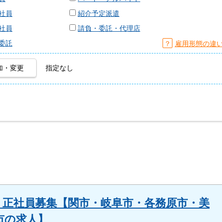
社員
紹介予定派遣
社員
請負・委託・代理店
委託
？
雇用形態の違
加・変更
指定なし
| 正社員募集【関市・岐阜市・各務原市・美
市の求人】