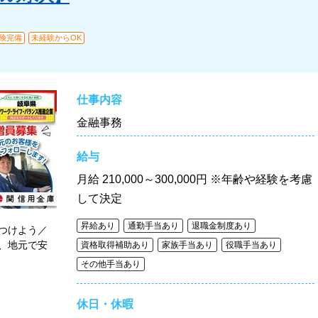
険完備
未経験からOK
仕事内容
金融事務
給与
月給
210,000～300,000円 ※年齢や経験を考慮
して決定
昇給あり
通勤手当あり
退職金制度あり
つけよう／
、地元で安
資格取得補助あり
家族手当あり
役職手当あり
その他手当あり
休日・休暇