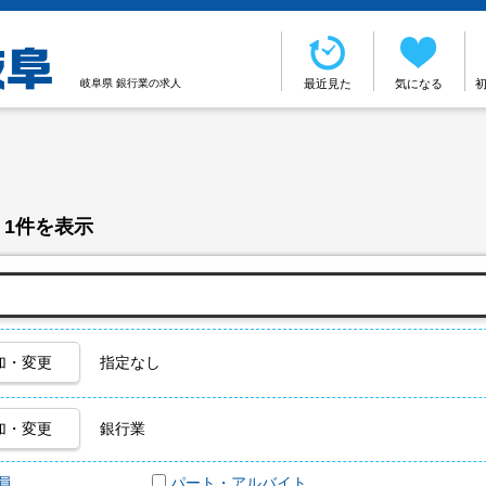
岐阜県 銀行業の求人
最近見た
気になる
 1件を表示
加・変更
指定なし
加・変更
銀行業
員
パート・アルバイト