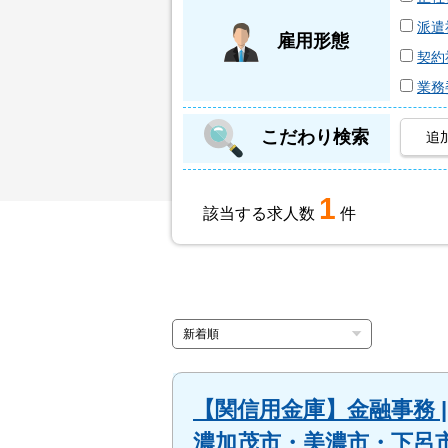
派遣
雇用形態
契約
業務
こだわり検索
追
1
該当する求人数
件
【関信用金庫】金融事務 
濃加茂市・美濃市・下呂