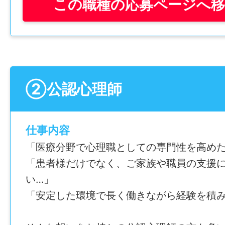
この職種の応募ページへ
そんなあなたにオススメ！
「サザン・リージョン病院」なら、医師・
リスタッフなど多職種と連携しながら、患
に寄り添った支援ができます。
鹿児島県内で初めて社会医療法人の認定を
②公認心理師
病院として、地域医療を支えるやりがいを
です。
仕事内容
「医療分野で心理職としての専門性を高めた
────────────────
「患者様だけでなく、ご家族や職員の支援
＼地域医療を支える相談支援の専門職！／
い…」
医療ソーシャルワーカー（社会福祉士）を
「安定した環境で長く働きながら経験を積み
社会福祉士資格 必須
────────────────