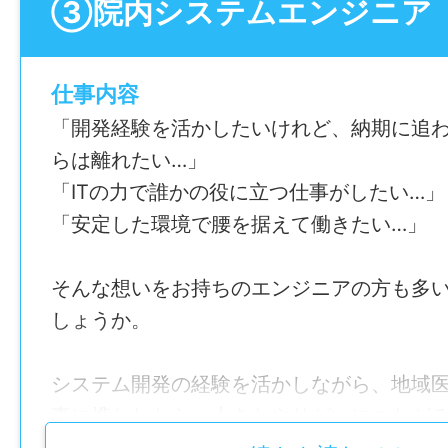
────────────────
③院内システムエンジニア
も豊富で、ライフステージが変わっても長
＼地域医療を支える心理職募集！／
公認心理師（正社員）を募集！
【どんなお仕事？】
仕事内容
公認心理師資格 必須
患者様やご家族が安心して治療や療養生活
「開発経験を活かしたいけれど、納期に追
────────────────
入退院支援や各種相談対応を行う仕事です
らは離れたい…」
退院後の生活や介護サービスの利用、医療
「ITの力で誰かの役に立つ仕事がしたい…」
【おすすめPOINT3選】
など、一人ひとりの状況に合わせて支援を
「安定した環境で腰を据えて働きたい…」
[1] 患者様・ご家族・職員まで幅広く支援で
域の医療・介護機関との橋渡し役として活
心理相談やカウンセリングだけでなく、職
ます。
そんな想いをお持ちのエンジニアの方も多
ルス支援にも携わることができます。
しょうか。
【具体的には】
[2] 医療現場で専門性を高められる！
● 患者様の入退院に関する相談支援
システム開発の経験を活かしながら、地域
医師や看護師など多職種と連携しながら、
● ご家族からの各種相談対応
事に携われたら、大きなやりがいにつなが
はの経験を積むことができます。
● 関係機関との連携・調整
か？