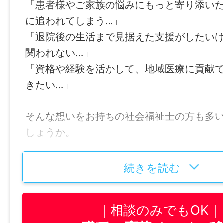
「患者様やご家族の悩みにもっと寄り添い
に追われてしまう…」
「退院後の生活まで見据えた支援がしたい
関われない…」
「資格や経験を活かして、地域医療に貢献
きたい…」
そんな想いをお持ちの社会福祉士の方も多
しょうか。
医療ソーシャルワーカーは、患者様やご家
続きを読む
療や療養生活を送れるよう支える大切な仕
だからこそ、一人で抱え込むのではなく、
相談のみでもOK
ながら支援できる環境が欠かせません。