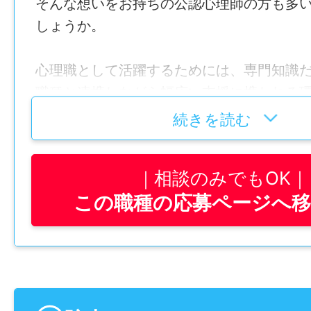
そんな想いをお持ちの公認心理師の方も多
しょうか。
【おすすめPOINT3選】
[1] 地域医療の中核病院で専門性を活かせる
心理職として活躍するためには、専門知識
鹿児島県内で初めて社会医療法人の認定を
職種と連携しながら幅広い支援に携われる
患者様やご家族の支援を通じて地域医療に
す。
続きを読む
[2] 有給取得しやすく残業少なめ！
そんなあなたにオススメ！
有給休暇平均取得日数14.2日、残業月平均
相談のみでもOK
「サザン・リージョン病院」なら、患者様
い環境。入職時から有給休暇が付与される
この職種の応募ページへ
理支援はもちろん、職員のメンタルヘルス
みにも対応しやすい職場です。さらに、賞与は
ことができます。
月分！
地域医療を支える病院の一員として、専門
ら幅広い経験を積める環境です。
[3] 子育て世代も安心！
24時間対応の託児所あり。育児休業・介護