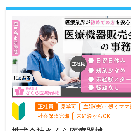
※給与は経験を考慮します
女性職員はもちろん、男性職員の育児休業
【経験年数5年の場合】月給249,000円
経験
得も進んでおり、仕事と家庭を両立しやす
【経験年数10年の場合】月給259,000円
不問 ＊あれば尚可：病院、施設等での相談
います。
子育て中の方はもちろん、将来的にライフ
賞与
年齢制限
を迎える方も長く安心して働ける職場です
年2回（前年度実績：計4.10ヶ月分）
〜64歳(定年制度を上限とするため)
＿＿＿＿＿＿＿＿＿＿＿＿＿＿
年間休日
学歴
JKSS-001
107日
大学卒以上
仕事内容変更の可能性：なし
雇用形態
免許・資格
就業場所
正社員
見学可
主婦(夫)・働くママ
正社員
必須：社会福祉士、あれば尚可：普通自動車
〒898-0011 鹿児島県枕崎市緑町220番
社会保険完備
未経験からOK
限定可）
ョン病院〉
経験