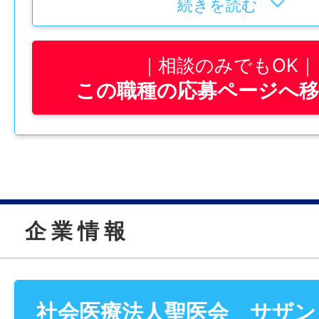
続きを読む
● 患者様宅や事業所への訪問対応
[3] 安定した環境で長く働ける！
● 医療・介護サービス利用に関する支援 
そんなあなたにオススメ！
賞与4.10ヶ月分、有給休暇平均取得日数14
相談のみでもOK
「サザン・リージョン病院」では、業務の電
3時間。24時間託児所もあります。
※患者様宅・事業所等への訪問には公用車（
この職種の応募ページへ
を進めており、院内システムエンジニアと
ます。
支える重要な役割を担っていただきます。
【どんなお仕事？】
医療現場をITで支える、社会貢献性の高い
患者様やご家族への心理支援を中心に、心
【こんな方におすすめ】
価、カウンセリング業務などを行います。
＊ 社会福祉士資格を活かして病院で働きた
────────────────
また、職員のこころのケアにも携わり、病
＊ 患者様やご家族に寄り添った支援をした
＼医療業界のDX推進を担う！／
心理職として活躍していただきます。
＊ 地域医療に貢献できる仕事がしたい方
企 業 情 報
院内システムエンジニア（正社員）を募集
＊ ワークライフバランスを大切にしたい方
システム開発経験4年以上の方
【具体的には】
＊ 安定した法人で長く働きたい方
────────────────
● 患者様への心理相談・心理支援
● ご家族への相談対応
【 24時間託児所の詳細 】
社会医療法人聖医会 サザン
【おすすめPOINT3選】