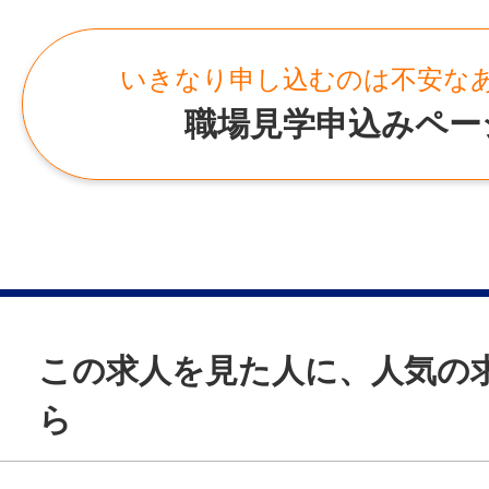
就業場所
ベースアップ手当：8,000円
【こんな方におすすめ】
〒898-0011 鹿児島県枕崎市緑町220番
＊システム開発経験を活かしたい方
いきなり申し込むのは不安な
ョン病院〉
※給与は医療・福祉機関に従事した経験を考
＊ RPAや業務改善に興味がある方
勤務地変更の可能性：なし
職場見学申込みペー
【経験年数5年の場合】月給234,000円
＊ 医療業界のDX推進に携わりたい方
【経験年数10年の場合】月給244,000円
＊ 安定した環境で働きたい方
給与
＊ 社会貢献性の高い仕事がしたい方
月給 239,000円〜319,000円
賞与
年2回（前年度実績：計4.10ヶ月分）
【 24時間託児所の詳細 】
[給与の内訳]
● 所在地：鹿児島県枕崎市緑町
基本給：198,000円〜238,000円
年間休日
● 対象年齢：就学前までの幼児
調整手当：18,000円〜58,000円
この求人を見た人に、人気の
107日
● 保育時間：24時間対応（勤務時間中のお
資格手当：15,000円
ら
● 利用料：月額10,000円
ベースアップ手当：8,000円
雇用形態
● おやつ代：月額1,000円
正社員