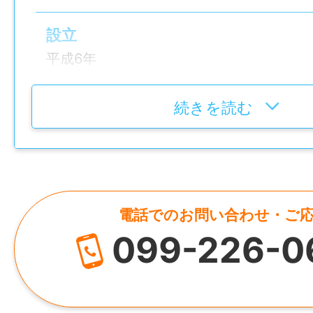
● 保育時間：24時間対応（勤務時間中のお
仕事内容変更の可能性：なし
病院内のシステム開発や運用・保守を行い
● 利用料：月額10,000円
設立
DX推進を支える仕事です。
● おやつ代：月額1,000円
就業場所
平成6年
医療スタッフがスムーズに業務を行えるよ
〒898-0011 鹿児島県枕崎市緑町220番
から病院運営を支えていただきます。
女性職員はもちろん、男性職員の育児休業
ョン病院〉
代表者
続きを読む
得も進んでおり、仕事と家庭を両立しやす
勤務地変更の可能性：なし
理事長 牧角 寛郎
【具体的には】
います。
● RPA等を活用した業務効率化システムの
子育て中の方はもちろん、将来的にライフ
給与
HP
● PCやネットワークの運用・保守管理
を迎える方も長く安心して働ける職場です
月給 224,000円〜308,000円
https://southernregion.jp/
● 院内スタッフへのPC操作サポート
電話でのお問い合わせ・ご
● 関連施設を含めたIT環境整備
＿＿＿＿＿＿＿＿＿＿＿＿＿＿
[給与の内訳]
099-226-0
所在地
● DX推進に関する企画・改善提案 など
JKSS-001
基本給：191,000円〜233,000円
鹿児島県枕崎市緑町220番地
仕事内容変更の可能性：なし
調整手当：17,000円〜59,000円
※移動時は公用車を使用（関連施設での作業
資格手当：8,000円