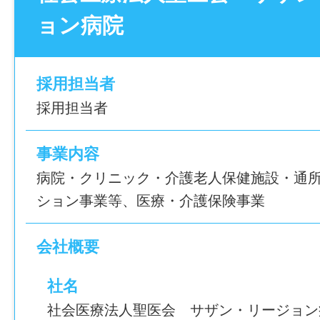
● 心理評価・カウンセリング業務
● 所在地：鹿児島県枕崎市緑町
ョン病院
[1] ITで地域医療を支えられる！
● 職員のメンタルヘルス相談
● 対象年齢：就学前までの幼児
病院や関連施設のシステム環境を整備し、
● 多職種との連携による支援業務 など
● 保育時間：24時間対応（勤務時間中のお
い環境づくりに貢献できます。
● 利用料：月額10,000円
採用担当者
【こんな方におすすめ】
● おやつ代：月額1,000円
採用担当者
[2] DX推進に携われる！
＊ 公認心理師として経験を積みたい方
RPAなどを活用した業務効率化やシステム
＊ 医療分野で専門性を高めたい方
女性職員はもちろん、男性職員の育児休業
事業内容
い取り組みに挑戦できます。
＊ 多職種連携に興味がある方
得も進んでおり、仕事と家庭を両立しやす
病院・クリニック・介護老人保健施設・通
＊ 地域医療に貢献したい方
います。
ション事業等、医療・介護保険事業
[3] 安定した環境で長く働ける！
＊ 長く安定して働ける職場を探している方
子育て中の方はもちろん、将来的にライフ
賞与4.10ヶ月分、有給休暇平均取得日数14
を迎える方も長く安心して働ける職場です
会社概要
10時間と働きやすい環境です。
【 24時間託児所の詳細 】
● 所在地：鹿児島県枕崎市緑町
＿＿＿＿＿＿＿＿＿＿＿＿＿＿
社名
【どんなお仕事？】
● 対象年齢：就学前までの幼児
JKSS-001
社会医療法人聖医会 サザン・リージョン
現在、業務の電子化・効率化を推進してい