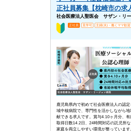
正社員募集【枕崎市の求人】
社会医療法人聖医会 サザン・リ
正社員
見学可
主婦(夫)・働くママ歓迎
鹿児島県内で初めて社会医療法人の認定
域中核病院で、専門性を活かしながら地
献できる求人です。賞与4.10ヶ月分、
取得日数14.2日、24時間対応の託児所
家庭を両立しやすい環境が整っています