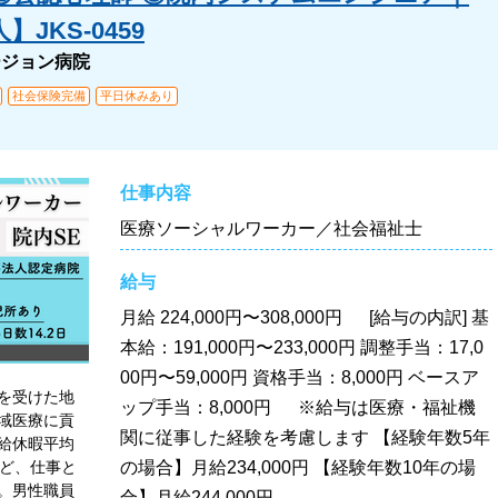
JKS-0459
ージョン病院
社会保険完備
平日休みあり
仕事内容
医療ソーシャルワーカー／社会福祉士
給与
月給
224,000円〜308,000円 [給与の内訳] 基
本給：191,000円〜233,000円 調整手当：17,0
00円〜59,000円 資格手当：8,000円 ベースア
を受けた地
ップ手当：8,000円 ※給与は医療・福祉機
域医療に貢
関に従事した経験を考慮します 【経験年数5年
有給休暇平均
など、仕事と
の場合】月給234,000円 【経験年数10年の場
。男性職員
合】月給244,000円