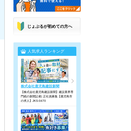
じょぶるが初めての方へ
人気求人ランキング
株式会社鹿児島建設新聞
【株式会社鹿児島建設新聞】建設業界専
門紙の新聞記者| 正社員募集【鹿児島市
の求人】JKS-0470