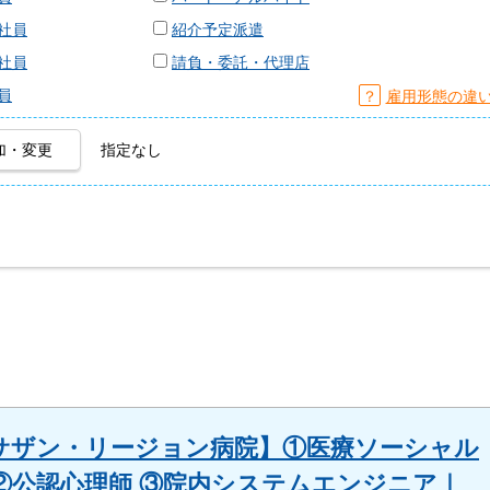
社員
紹介予定派遣
社員
請負・委託・代理店
員
？
雇用形態の違
加・変更
指定なし
サザン・リージョン病院】①医療ソーシャル
②公認心理師 ③院内システムエンジニア｜