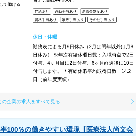
して働ける
昇給あり
通勤手当あり
退職金制度あり
資格手当あり
家族手当あり
その他手当あり
休日・休暇
勤務表による月9日休み（2月は閏年以外は月8
日休み） ※年次有給休暇日数：入職時点で2日
付与、4ヶ月目に2日付与、6ヶ月経過後に10日
付与します。 ＊有給休暇平均取得日数：14.2
日（前年度実績）
この企業の求人をすべて見る
得率100％の働きやすい環境【医療法人尚文会