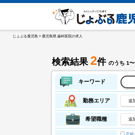
じょぶる鹿児島
> 鹿児島県 歯科医院の求人
2
検索結果
件
のうち 1〜
キーワード
勤務エリア
追
希望職種
追
正社