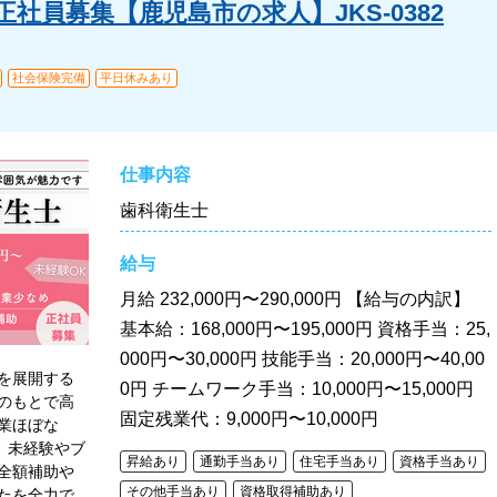
社員募集【鹿児島市の求人】JKS-0382
社会保険完備
平日休みあり
仕事内容
歯科衛生士
給与
月給
232,000円〜290,000円 【給与の内訳】
基本給：168,000円〜195,000円 資格手当：25,
000円〜30,000円 技能手当：20,000円〜40,00
を展開する
0円 チームワーク手当：10,000円〜15,000円
のもとで高
固定残業代：9,000円〜10,000円
業ほぼな
。未経験やブ
昇給あり
通勤手当あり
住宅手当あり
資格手当あり
全額補助や
その他手当あり
資格取得補助あり
たを全力で