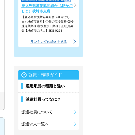
鹿児島県漁業協同組合（JFかご
しま）枕崎市支所
【鹿児島県漁業協同組合（JFかごし
ま）枕崎市支所】①魚の市場業務 ②冷
凍冷蔵業務 ③水産加工業務 | 正社員募
集【枕崎市の求人】JKS-0258
ランキングの続きを見る
就職・転職ガイド
雇用形態の種類と違い
派遣社員ってなに？
派遣社員について
派遣求人一覧へ