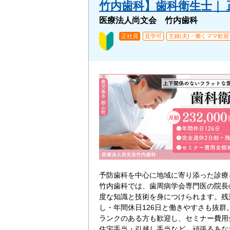
竹内歯科】歯科衛生士｜ 正
医療法人尚文会 竹内歯科
正社員
見学可
主婦(夫)・働くママ歓迎
予防歯科を中心に地域に寄り添った診療
竹内歯科では、歯周病学会専門医の院長
度な知識と技術を身につけられます。残
し・年間休日126日と働きやすさも抜群
ランクのある方も歓迎し、セミナー費用
住宅手当・引越し手当など、頑張るあな