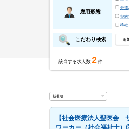
派遣
雇用形態
契約
準社
こだわり検索
追
2
該当する求人数
件
【社会医療法人聖医会 
ワーカー（社会福祉士）