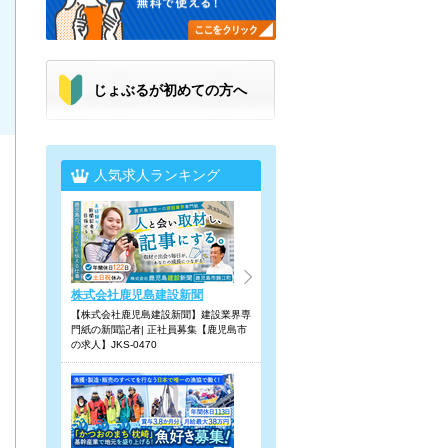
じょぶるが初めての方へ
人気求人ランキング
株式会社鹿児島建設新聞
【株式会社鹿児島建設新聞】建設業界専
門紙の新聞記者| 正社員募集【鹿児島市
の求人】JKS-0470