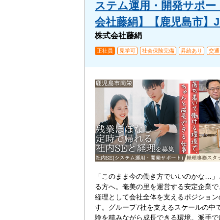
ステム運用・開発サポー
会社藤絹】【鹿児島市】JKS
株式会社藤絹
正社員
見学可
社会保険完備
昇給あり
交通
「このまま今の働き方でいいのかな…」
る方へ。奄美の里を運営する安定企業で
経理として会社全体を支えるポジション
す。グループ7社を支えるスケールの中
験を積みながら成長できる環境。派手で