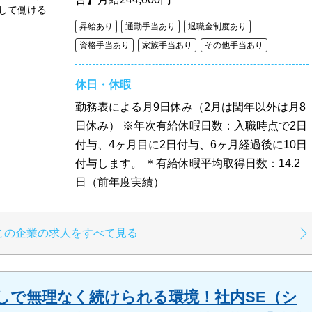
して働ける
昇給あり
通勤手当あり
退職金制度あり
資格手当あり
家族手当あり
その他手当あり
休日・休暇
勤務表による月9日休み（2月は閏年以外は月8
日休み） ※年次有給休暇日数：入職時点で2日
付与、4ヶ月目に2日付与、6ヶ月経過後に10日
付与します。 ＊有給休暇平均取得日数：14.2
日（前年度実績）
この企業の求人をすべて見る
しで無理なく続けられる環境！社内SE（シ