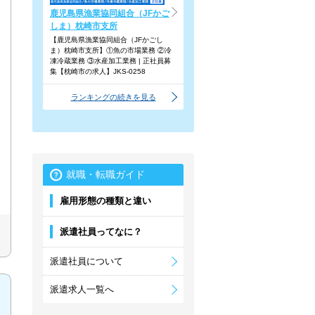
鹿児島県漁業協同組合（JFかご
しま）枕崎市支所
【鹿児島県漁業協同組合（JFかごし
ま）枕崎市支所】①魚の市場業務 ②冷
凍冷蔵業務 ③水産加工業務 | 正社員募
集【枕崎市の求人】JKS-0258
ランキングの続きを見る
就職・転職ガイド
雇用形態の種類と違い
派遣社員ってなに？
派遣社員について
派遣求人一覧へ