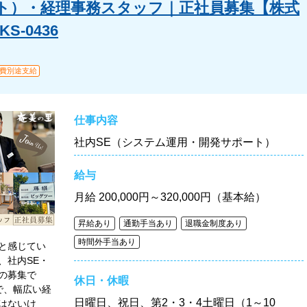
ト）・経理事務スタッフ｜正社員募集【株式
-0436
費別途支給
仕事内容
社内SE（システム運用・開発サポート）
給与
月給
200,000円～320,000円（基本給）
昇給あり
通勤手当あり
退職金制度あり
時間外手当あり
と感じてい
、社内SE・
の募集で
休日・休暇
で、幅広い経
日曜日、祝日、第2・3・4土曜日（1～10
はないけ