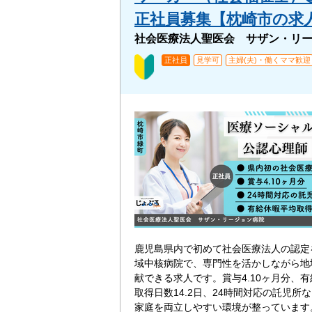
正社員募集【枕崎市の求人】
社会医療法人聖医会 サザン・リ
正社員
見学可
主婦(夫)・働くママ歓迎
鹿児島県内で初めて社会医療法人の認定
域中核病院で、専門性を活かしながら地
献できる求人です。賞与4.10ヶ月分、
取得日数14.2日、24時間対応の託児所
家庭を両立しやすい環境が整っています