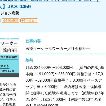
JKS-0459
ージョン病院
社会保険完備
平日休みあり
仕事内容
医療ソーシャルワーカー／社会福祉士
給与
月給
224,000円〜308,000円 [給与の内訳] 基
本給：191,000円〜233,000円 調整手当：17,0
00円〜59,000円 資格手当：8,000円 ベースア
を受けた地
ップ手当：8,000円 ※給与は医療・福祉機
域医療に貢
関に従事した経験を考慮します 【経験年数5年
有給休暇平均
など、仕事と
の場合】月給234,000円 【経験年数10年の場
。男性職員
合】月給244,000円