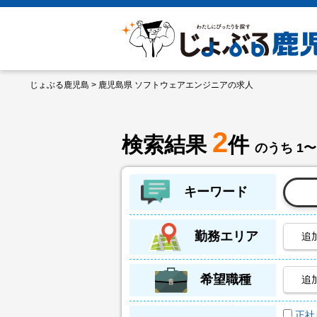
じょぶる鹿児島
> 鹿児島県 ソフトウェアエンジニアの求人
2
検索結果
件
のうち 1〜
キーワード
勤務エリア
追
希望職種
追
正社