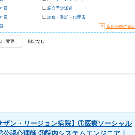
社員
紹介予定派遣
社員
請負・委託・代理店
員
？
雇用形態の違
加・変更
指定なし
サザン・リージョン病院】①医療ソーシャル
②公認心理師 ③院内システムエンジニア｜