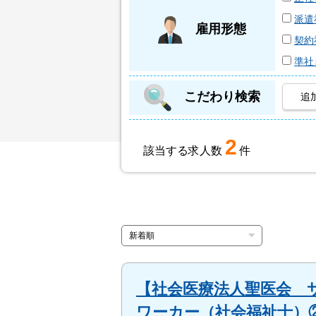
派遣
雇用形態
契約
準社
こだわり検索
追
2
該当する求人数
件
【社会医療法人聖医会 
ワーカー（社会福祉士）