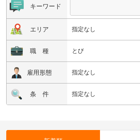
キーワード
エリア
指定なし
職 種
とび
雇用形態
指定なし
条 件
指定なし