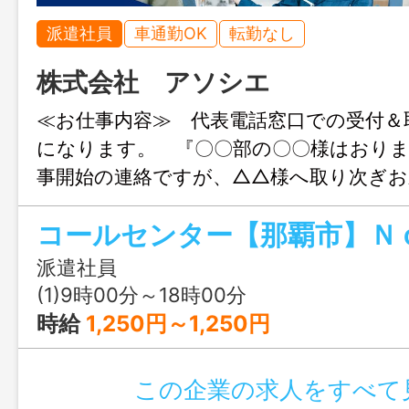
派遣社員
車通勤OK
転勤なし
株式会社 アソシエ
≪お仕事内容≫ 代表電話窓口での受付＆
になります。 『〇〇部の〇〇様はおりま
事開始の連絡ですが、△△様へ取り次ぎ
か？』 などのお問合せに電話で対応す
細かい内容などを聞かれるような受付で
な知識も不要です♪コールセンター経験ゼ
派遣社員
しやすい内容になってます！ 【平日の
(1)9時00分～18時00分
Ｋ！】 変更範囲：無し
時給
1,250円～1,250円
この企業の求人をすべて