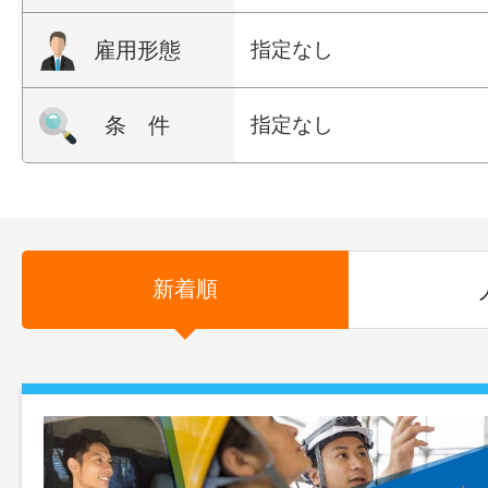
雇用形態
指定なし
条 件
指定なし
新着順