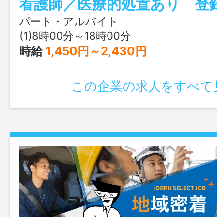
報告を一貫して行います。 ◎医療的処
時給は１，４５０円～１，５５０円とな
パート・アルバイト
エリアは、南部地区（那覇市・豊見城市・
(1)8時00分～18時00分
原町・八重瀬町・南城市・糸満市） 「変
時給
1,450円～2,430円
この企業の求人をすべて