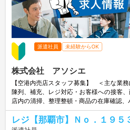
派遣社員
未経験からOK
株式会社 アソシエ
【空港内売店スタッフ募集】 ＜主な業務
陳列、補充、レジ対応・お客様への接客、
店内の清掃、整理整頓・商品の在庫確認、
業・簡単なラッピングやお土産袋の対応●
験は不要です。接客が好きな方、人と話
ら、すぐに活躍できます！業務は先輩ス
派遣社員