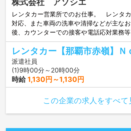
株式会社 アソシエ
レンタカー営業所でのお仕事。 レンタ
対応、また車両の洗車や清掃などが主な
後、カウンターでの接客や電話応対業務等
少しずつ増やしていくのでやりがいもあ
者も大歓迎です。「車に詳しくない」「
ことが無い」という悩みを持っていても
派遣社員
する知識は仕事をする上で必要になりま
(1)9時00分～20時00分
からしっかり教えていくので、仕事をし
時給
1,130円～1,130円
えていきます。先輩スタッフが業務の流
たりとフォロー体制も万全です。 変
この企業の求人をすべて