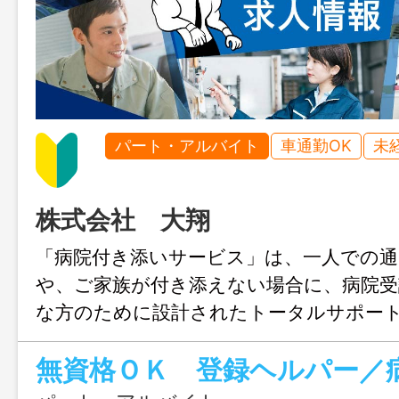
パート・アルバイト
車通勤OK
未
株式会社 大翔
「病院付き添いサービス」は、一人での通
や、ご家族が付き添えない場合に、病院受
な方のために設計されたトータルサポー
す。 病院での診察付き添い、薬の受け取
報告を一貫して行います。 ◆採用後に
研修」を当社で受けていただきます。 