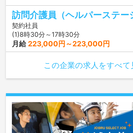
ップを実現してみませんか？ ＜仕事内容
訪問介護員（ヘルパーステー
立した日常生活または社会生活を営むこ
う、当該障がい者等の身体その他の状況
契約社員
いる環境に応じて、入浴、排せつ及び食事
(1)8時30分～17時30分
理、洗濯及び清掃等家事や生活等に関する
月給
223,000円～223,000円
い、外出時には移動に必要な情報の提供、
い、行動する際に生じ得る危険を回避す
この企業の求人をすべて
護を行う。 ※訪問介護地域は、那覇市、
原町、南風原町、八重瀬町、南城市、糸満
囲：なし」