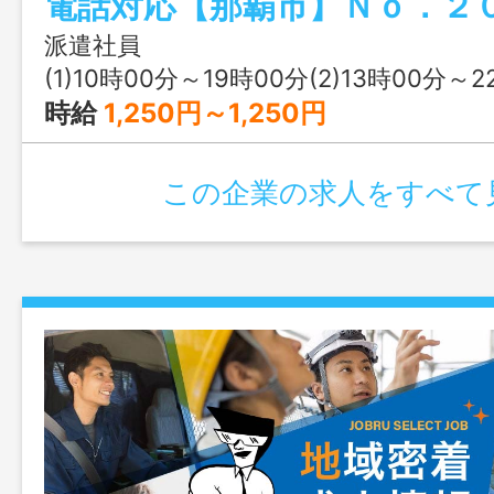
信されますか？」「契約／解約したいの
な手続きですか？」などのお問い合わせ
派遣社員
ート対応です。 ■業務２：お花屋さんの
(1)10時00分～19時00分(2)13時00分～
※業務１・２は兼任です ★研修対応・Ｆ
時給
1,250円～1,250円
かりある為、未経験者でもオフィスワー
です♪もちろん経験者も歓迎！遅番固定で
この企業の求人をすべて
す。 変更範囲：無し