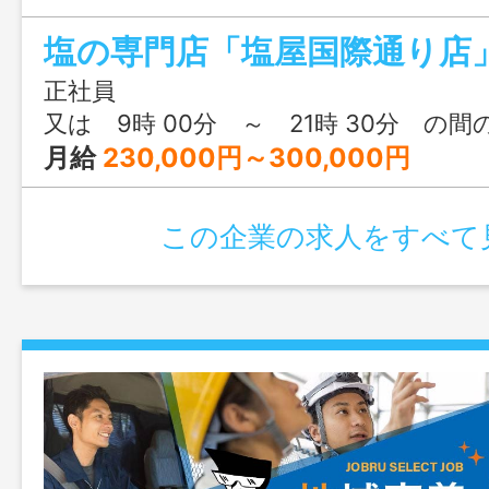
不随する業務（伝票作成な
ど
◎ハローワーク窓口より電話連絡の上、応
正社員
で持参、 または郵送して下さい。 書
又は 9時 00分 ～ 21時 30分 の間
及び面接日時をご連絡いたしま
月給
230,000円～300,000円
＊業務内容変更範囲：変更なし（本人希望
この企業の求人をすべて