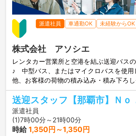
派遣社員
車通勤OK
未経験からOK
株式会社 アソシエ
レンタカー営業所と空港を結ぶ送迎バス
♪ 中型バス、またはマイクロバスを使用
他、お客様の荷物の積み込み・積み下ろし
清掃・点検業務あり☆ 変更範囲：な
派遣社員
(1)7時00分～21時00分
時給
1,350円～1,350円