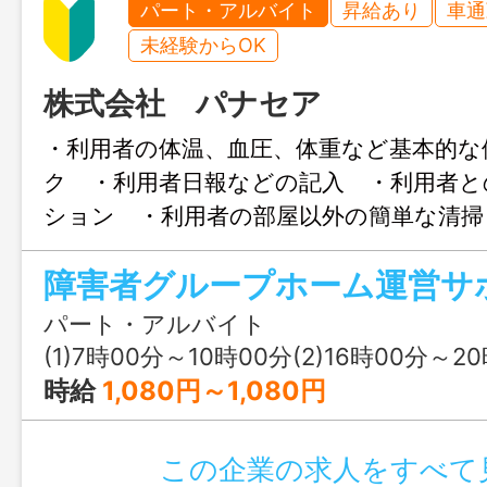
パート・アルバイト
昇給あり
車通
未経験からOK
株式会社 パナセア
・利用者の体温、血圧、体重など基本的な
ク ・利用者日報などの記入 ・利用者と
ション ・利用者の部屋以外の簡単な清掃
随する業務 ・簡単な調理 （朝食のお
当の温め・盛りつけ） 業務内容の変更
８名 日中は３名体制 ２０床のグループ
パート・アルバイト
(1)7時00分～10時00分(2)16時00分～2
時給
1,080円～1,080円
この企業の求人をすべて