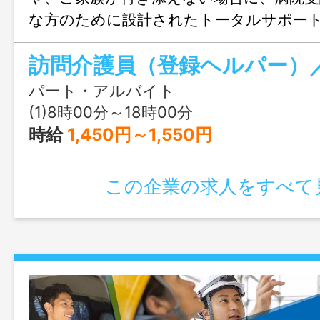
な方のために設計されたトータルサポー
す。 病院での診察付き添い、薬の受け取
報告を一貫して行います。 訪問エリア
（那覇市・浦添市・豊見城市・南風原町・
パート・アルバイト
市・糸満） ◎看護師所持者で、且つ医
(1)8時00分～18時00分
場合は、時間額２，２００円になります。
時給
1,450円～1,550円
なし」
この企業の求人をすべて