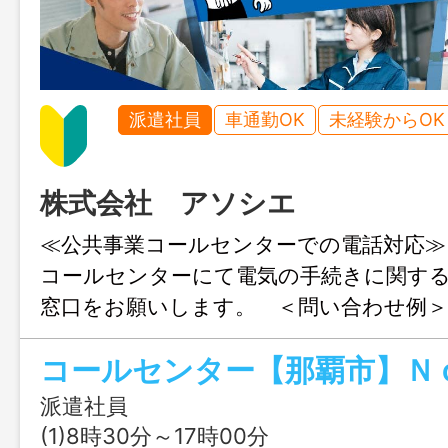
派遣社員
車通勤OK
未経験からOK
株式会社 アソシエ
≪公共事業コールセンターでの電話対応≫
コールセンターにて電気の手続きに関す
窓口をお願いします。 ＜問い合わせ例
電気を止めたい」「○月○日から電気を使
払い方法の変更がしたい」などといった
をいただきます。研修充実＆マニュアル
派遣社員
初めての方も安心ですお話が終わったら
(1)8時30分～17時00分