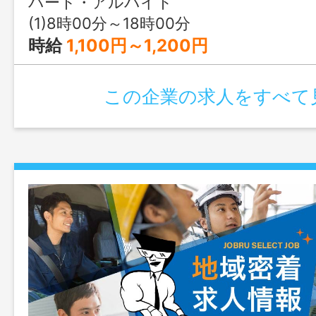
パート・アルバイト
南部地区（那覇市・豊見城市・南風原町・
(1)8時00分～18時00分
瀬町・南城市・糸満市） 「変更範囲：
時給
1,100円～1,200円
この企業の求人をすべて