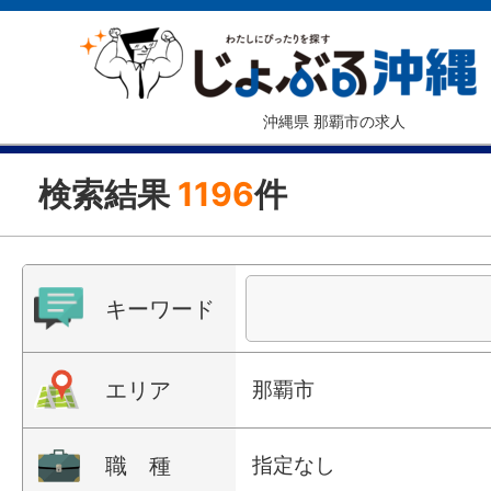
沖縄県 那覇市の求人
検索結果
1196
件
キーワード
エリア
那覇市
職 種
指定なし