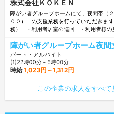
株式会社ＫＯＫＥＮ
障がい者グループホームにて、夜間帯（２
００） の支援業務を行っていただきます
務） ・利用者居室の巡回 ・利用者様の
時の対応（待機） ・共有スペース等の
勤は二人体制のため、未経験の方も安心し
す！ 【業務の変更の範囲】：夜間支援
パート・アルバイト
(1)22時00分～5時00分
時給
1,023円～1,312円
この企業の求人をすべて