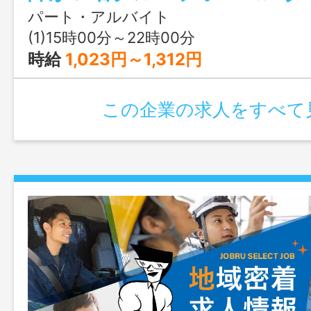
録などの入力・作成 ※未経験の方でも
パート・アルバイト
がありますので安心して勤務可 【業務
(1)15時00分～22時00分
話人、生活支援員
時給
1,023円～1,312円
この企業の求人をすべて