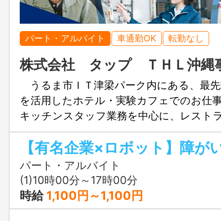
パート・アルバイト
車通勤OK
転勤なし
株式会社 タップ ＴＨＬ沖縄
うるま市ＩＴ津梁パーク内にある、最先
を活用したホテル・実験カフェでのお仕
キッチンスタッフ業務を中心に、レスト
る業務からスタート♪ ◎障がい者雇用
ート◎開店準備（食材の仕込み・調理器具
◎簡単な調理・盛り付け◎調理済み食品の
パート・アルバイト
材・備品の在庫管理◎食器・調理器具の洗
(1)10時00分～17時00分
房・店内の清掃◎ロボットによる配膳・下
時給
1,100円～1,100円
システムやロボットを活用した実験カフ