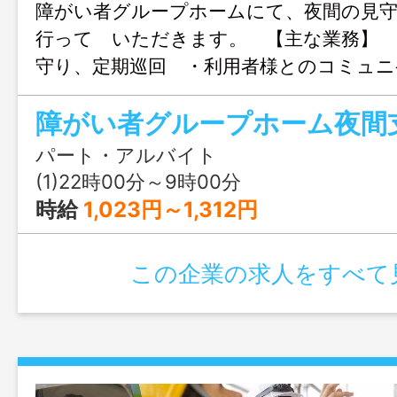
障がい者グループホームにて、夜間の見守
行って いただきます。 【主な業務】 
守り、定期巡回 ・利用者様とのコミュニ
緊急時の対応（待機・連絡対応） ・共用
掃 ・朝食の準備、提供 ・業務日誌、支
力 ※仮眠・休憩時間も確保しており、
パート・アルバイト
環境です 【業務の変更範囲】世話人、
(1)22時00分～9時00分
時給
1,023円～1,312円
この企業の求人をすべて