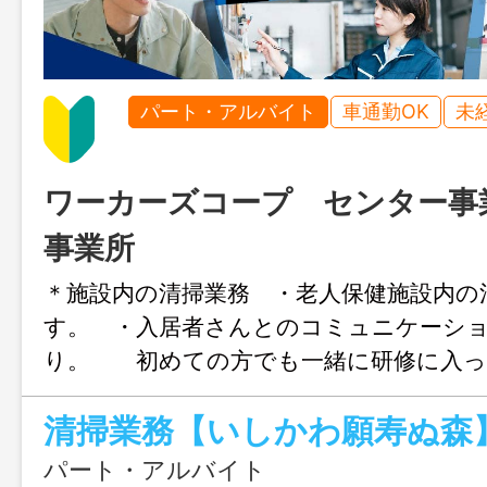
パート・アルバイト
車通勤OK
未
ワーカーズコープ センター事
事業所
＊施設内の清掃業務 ・老人保健施設内の
す。 ・入居者さんとのコミュニケーシ
り。 初めての方でも一緒に研修に入っ
いけます。 長く勤められる仕事ですの
頑張ってまいりましょう 『シニア応援
者の採用も積極的に行っています。若年者
パート・アルバイト