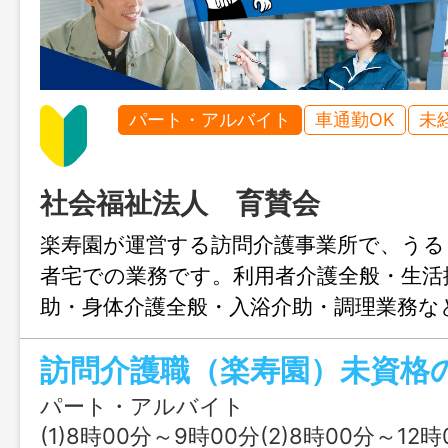
パート・アルバイト
車通勤OK
未
社会福祉法人 育賛会
楽寿園が運営する訪問介護事業所で、うる
者宅での業務です。利用者介護全般・生活
助・身体介護全般・入浴介助・調理業務な
り社用車、自己所有車を使用（基本・訪問
帰） （自己所有車使用の場合は、車両運
給） ※勤務時間、曜日はお気軽にご相談
パート・アルバイト
い。 ※資格をお持ちでない方でヘル
(1)8時00分～9時00分(2)8時00分～12時