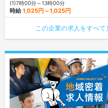
年者も高齢者も是非ご応募下さい。 
(1)7時00分～13時00分
＜変更範囲：変更なし＞
時給
1,025円～1,025円
この企業の求人をすべて