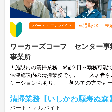
パート・アルバイト
車通勤OK
未
ワーカーズコープ センター事
事業所
＊施設内の清掃業務 ※週２日～勤務可能
保健施設内の清掃業務です。 ・入居者さ
ケーションもあり。 初めての方でも一
って一から学んでいけます。 長く勤め
ので、ぜひ一緒に頑張ってまいりましょ
応援求人』 高年齢者の採用も積極的に行
パート・アルバイト