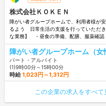
株式会社ＫＯＫＥＮ
障がい者グループホームで、利用者様が
るよう 日常生活の支援を行っていただ
な業務】 ・昼食の準備、配膳、服薬確認
の見守り、声掛け、コミュニケーション 
昼食購入の同行・支援 ・居室や共用スペ
理整頓（シーツ交換など） ・利用者様の
パート・アルバイト
務日誌、支援記録の入力 【業務の変更
(1)9時00分～15時00分
生活支援員
時給
1,023円～1,312円
この企業の求人をすべて