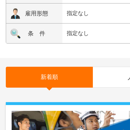
雇用形態
指定なし
条 件
指定なし
新着順