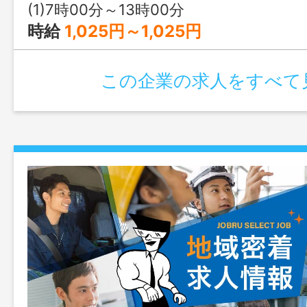
ご応募下さい。 無料駐車場あり ＜変
(1)7時00分～13時00分
し＞
時給
1,025円～1,025円
この企業の求人をすべて