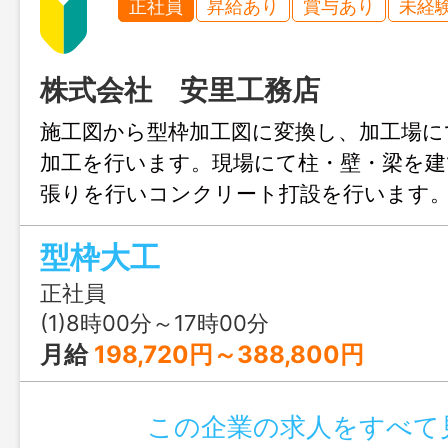
正社員
昇給あり
賞与あり
未経
株式会社 安里工務店
施工図から型枠加工図に変換し、加工場に
加工を行います。現場にて柱・壁・梁を
張りを行いコンクリート打設を行います
平垂直の正確性が求められる技術職になり
型枠大工
作業もあります。 ＊未経験の方も一から
験の無い方はまず入りやすい業務から教
正社員
す。 ＊各種資格、自動車免許取得支援あ
(1)8時00分～17時00分
り） 変更範囲：変更なし
月給
198,720円～388,800円
この企業の求人をすべて