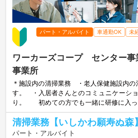
パート・アルバイト
車通勤OK
未
ワーカーズコープ センター事
事業所
＊施設内の清掃業務 ・老人保健施設内の
す。 ・入居者さんとのコミュニケーシ
り。 初めての方でも一緒に研修に入っ
いけます。 長く勤められる仕事ですの
頑張ってまいりましょう 『シニア応援
者の採用も積極的に行っています。若年者
パート・アルバイト