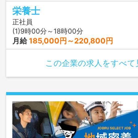
献立作成、食材発注、栄養価計算、食形態
栄養士
サー・嚥下食等）の調整 ・多職種（看護
ネ・相談員・厨房）との連携 ・調理スタ
正社員
助言、厨房業務のサポート （盛付・
(1)9時00分～18時00分
他、栄養管理に付随する業務 変更範
月給
185,000円～220,800円
この企業の求人をすべて