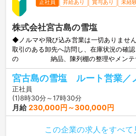
正社員
昇給あり
賞与あり
未経
株式会社宮古島の雪塩
◆ノルマや飛び込み営業は一切ありませ
取引のある卸先へ訪問し、在庫状況の確認
の 納品、陳列棚の整理やメンテ
ど、 取引先の方とのコミュニケーシ
宮古島の雪塩 ルート営業／
う ＞新商品・サービスの提案など、取
プにつながる 提案など行う 伝票
正社員
品準備等パソコンで行う業務もあります 
(1)8時30分～17時30分
古島内全域のホテル、土産店、飲食店、ス
月給
230,000円～300,000円
＊業務内容変更範囲：変更なし（本人希望
この企業の求人をすべて