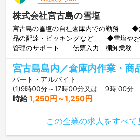
株式会社宮古島の雪塩
宮古島の雪塩の自社倉庫内での勤務 ◆
品の配達・ピッキングなど ◆雪塩やお
管理のサポート 伝票入力 棚卸業務
データ入力 取引先へ受発注 注文確
宮古島島内／倉庫内作業・商
対応等 その他付随する業務 ※パソコ
方 ※荷物の
パート・アルバイト
ろし、重い荷物の梱包もあ
(1)9時00分～17時00分又は 9時 00分 ～ 18時
毎の雇用契約です（更新回数に上限な
時給
1,250円～1,250円
し） ＊業務
更範囲：変更なし
この企業の求人をすべて