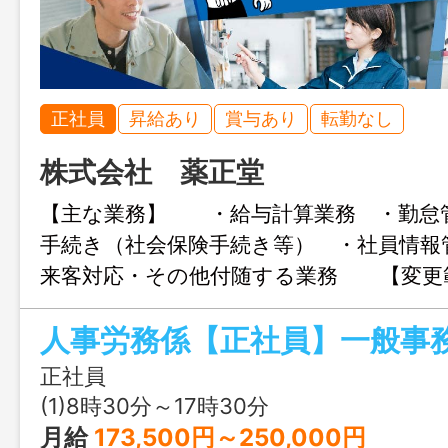
正社員
昇給あり
賞与あり
転勤なし
株式会社 薬正堂
【主な業務】 ・給与計算業務 ・勤怠
手続き（社会保険手続き等） ・社員情報
来客対応・その他付随する業務 【変更
し】
人事労務係【正社員】一般事
正社員
(1)8時30分～17時30分
月給
173,500円～250,000円