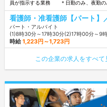
員が指示する業務 ＊日勤のみ、夜勤の
等、勤務時間の相談可 ＊週１～４日で
応じます。 日勤のみの勤務や夜勤のみ
フワークに合わせた 時間帯での勤
パート・アルバイト
◇従事すべき業務の変更範囲：法人の定め
(1)8時30分～17時30分(2)17時00分～9
時給
1,223円～1,723円
この企業の求人をすべて