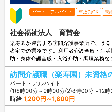
パート・アルバイト
車通勤OK
未
社会福祉法人 育賛会
楽寿園が運営する訪問介護事業所で、うる
者宅での業務です。利用者介護全般・生活
助・身体介護全般・入浴介助・調理業務な
り社用車、自己所有車を使用（基本・訪問
帰） （自己所有車使用の場合は、車両運
給） ※勤務時間、曜日はお気軽にご相談
パート・アルバイト
い。 ※資格をお持ちでない方でヘル
(1)8時00分～9時00分(2)8時00分～12時
る方、資格取得について相談可能です。遠
時給
1,200円～1,800円
下さい。 「変更範囲：無し」