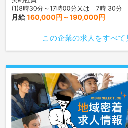
未経験の方でもできる業務です。 利用
(1)8時30分～17時00分又は 7時 30分
０名 変
月給
160,000円～190,000円
囲：変更なし
この企業の求人をすべて