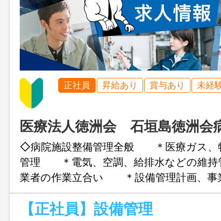
正社員
昇給あり
賞与あり
未経
医療法人徳洲会 石垣島徳洲会
◇病院施設整備管理全般 ＊医療ガス、
管理 ＊電気、空調、給排水などの維
業者の作業立合い ＊設備管理計画、事
成 ◇その他の付随する業務 変更
【正社員】設備管理
定める業務