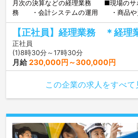
月次の決算などの経理業務 ■現場のサ
務 ・会計システムの運用 ・商品や
に関する業務 ※使用経理ソフト：ＴＫ
使っています ※経理業務未経験者でもそ
合った業務分担や トレーニング（勉強
正社員
ます ＊業務内容変更範囲：変更なし（
(1)8時30分～17時30分
る）
月給
230,000円～300,000円
この企業の求人をすべて