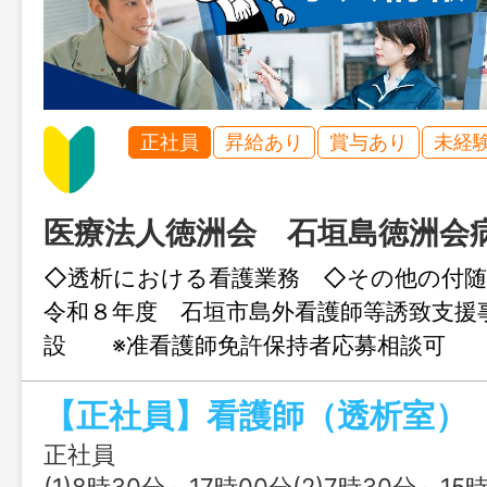
正社員
昇給あり
賞与あり
未経
医療法人徳洲会 石垣島徳洲会
◇透析における看護業務 ◇その他の付
令和８年度 石垣市島外看護師等誘致支援
設 ※准看護師免許保持者応募相談可 
迎 変更範囲：会社の定める業務
【正社員】看護師（透析室）
正社員
(1)8時30分～17時00分(2)7時30分～15時00分(3)1