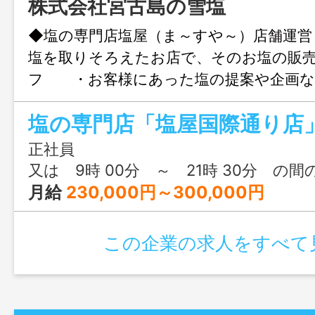
株式会社宮古島の雪塩
◆塩の専門店塩屋（ま～すや～）店舗運
塩を取りそろえたお店で、そのお塩の販
フ ・お客様にあった塩の提案や企画
不随する業務（伝票作成な
ど
◎ハローワーク窓口より電話連絡の上、応
正社員
で持参、 または郵送して下さい。 書
又は 9時 00分 ～ 21時 30分 の間
及び面接日時をご連絡いたしま
月給
230,000円～300,000円
＊業務内容変更範囲：変更なし（本人希望
この企業の求人をすべて