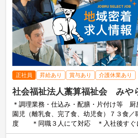
正社員
昇給あり
賞与あり
介護休業あり
社会福祉法人藁算福祉会 みや
＊調理業務・仕込み・配膳・片付け等 厨
園児（離乳食、完了食、幼児食）７３食／
度 ＊同職３人にて対応 ＊入社後すぐ
（６ヶ月後通算１０日） ＊見学可能 