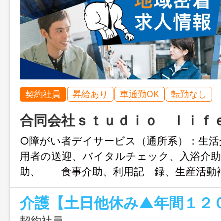
契約社員
昇給あり
車通勤OK
転勤なし
合同会社ｓｔｕｄｉｏ ｌｉｆ
○障がい者デイサービス（通所系）：生
用者の送迎、バイタルチェック、入浴介助
助、 食事介助、利用記 録、生産活動
ど ○就労継続支Ｂ型業務 利用者の
録、生産活動業務 請負作業やハンドメ
補助業務 利用者の生産活動の補
契約社員