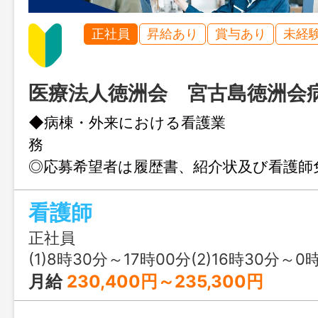
正社員
昇給あり
賞与あり
未経
医療法人徳洲会 宮古島徳洲会
◆病棟・外来における看護業
◎応募希望者は履歴書、紹介状及び看護師
宮古島 徳洲会病院まで持参、又は郵送
看護師
い。 （封筒の表に「履歴書在中」と記
い） ＞書類選考後、面接日
正社員
てご連絡します。 ＞尚、選考にもれた
(1)8時30分～17時00分(2)16時30分～0時00分(3
却又は電話連絡をもって 通知致し
月給
230,400円～235,300円