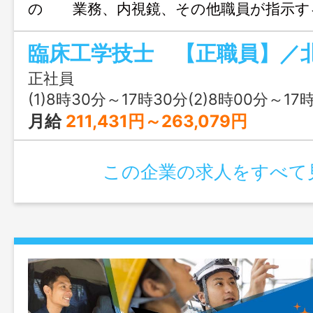
の 業務、内視鏡、その他職員が指示す
含む２～３業務に従事して頂きます。 ＊
は丁寧に指導します。 ＊意欲的な人材を
す。 ◆従事すべき変更の範囲：法人の
正社員
(1)8時30分～17時30分(2)8時00分～17
月給
211,431円～263,079円
この企業の求人をすべて