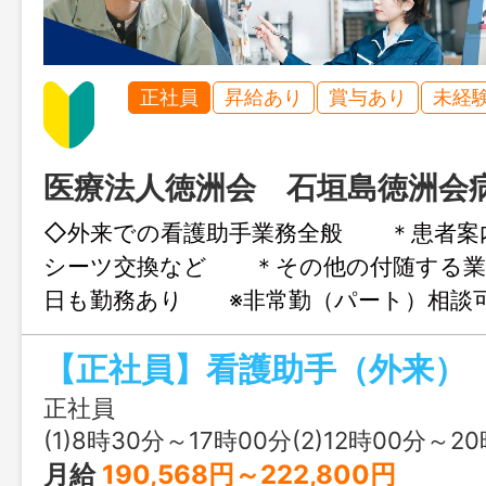
正社員
昇給あり
賞与あり
未経
医療法人徳洲会 石垣島徳洲会
◇外来での看護助手業務全般 ＊患者案
シーツ交換など ＊その他の付随する
日も勤務あり ※非常勤（パート）
範囲：会社の定める業務
【正社員】看護助手（外来）
正社員
(1)8時30分～17時00分(2)12時00分～2
月給
190,568円～222,800円