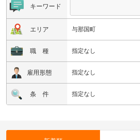
キーワード
エリア
与那国町
職 種
指定なし
雇用形態
指定なし
条 件
指定なし