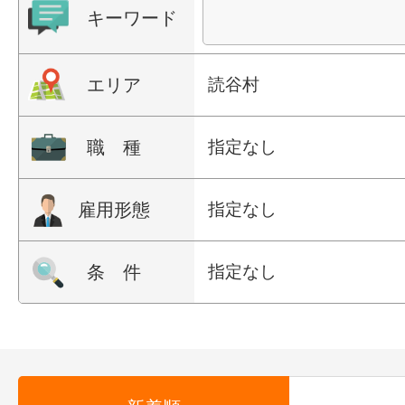
キーワード
エリア
読谷村
職 種
指定なし
雇用形態
指定なし
条 件
指定なし