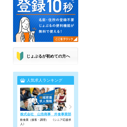
じょぶるが初めての方へ
人気求人ランキング
株式会社 山浩商事 外食事業部
飲食業（接客・調理） 《シニア応援求
人》