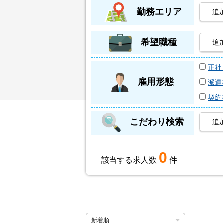
勤務エリア
追
希望職種
追
正社
雇用形態
派遣
契約
こだわり検索
追
0
該当する求人数
件