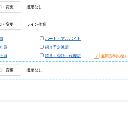
加・変更
指定なし
加・変更
ライン作業
員
パート・アルバイト
社員
紹介予定派遣
社員
請負・委託・代理店
？
雇用形態の違
加・変更
指定なし