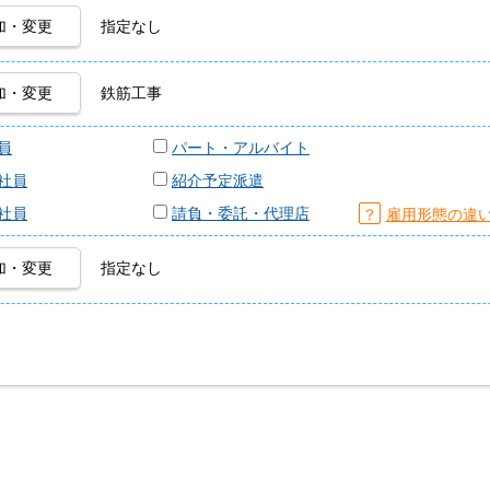
加・変更
指定なし
加・変更
鉄筋工事
員
パート・アルバイト
社員
紹介予定派遣
社員
請負・委託・代理店
？
雇用形態の違
加・変更
指定なし