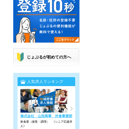
じょぶるが初めての方へ
人気求人ランキング
株式会社 山浩商事 外食事業部
飲食業（接客・調理） 《シニア応援求
人》