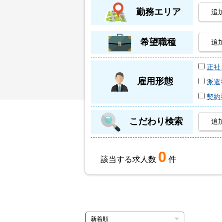
勤務エリア
追
希望職種
追
正社
雇用形態
派遣
契約
こだわり検索
追
0
該当する求人数
件