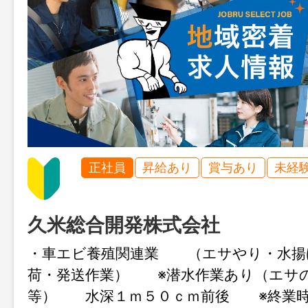
正社員
昇給あり
賞与あり
未経
久米総合開発株式会社
・車エビ養殖関連業 （エサやり・水揚
荷・発送作業） ※潜水作業あり（エサ
等） 水深１ｍ５０ｃｍ前後 ※終業時