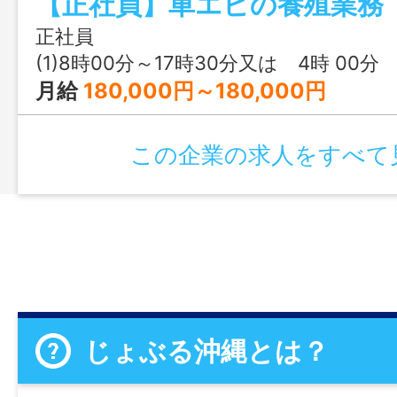
【正社員】車エビの養殖業務
６月上旬）には、早出残業があります。 
４：００～５：００の早出がある場合にの
正社員
付 ※石垣からの通勤不可 従事すべき
(1)8時00分～17時30分又は 4時 00分 ～ 18時 
囲：なし
月給
180,000円～180,000円
この企業の求人をすべて
じょぶる沖縄とは？