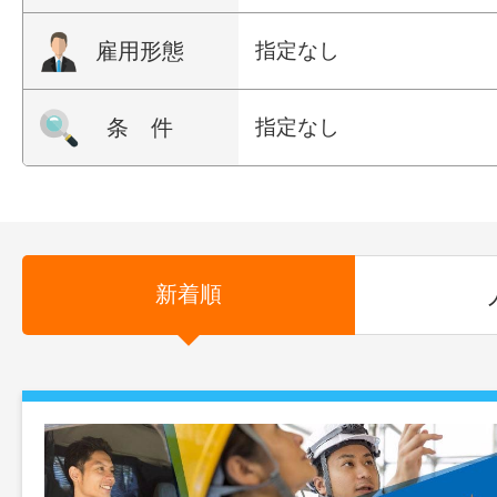
雇用形態
指定なし
条 件
指定なし
新着順