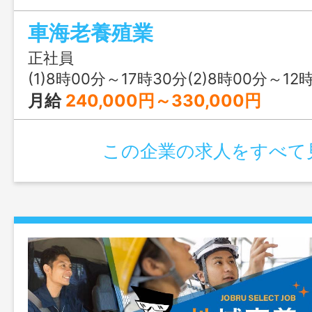
務あり（月に３～４回） エサやり等他
車海老養殖業
８～９時間程度（変動あり） ※変更範
る業務 ※参考年収 ４３０万円（入社
正社員
(1)8時00分～17時30分(2)8時00分～12時00分又は 20時
月給
240,000円～330,000円
この企業の求人をすべて