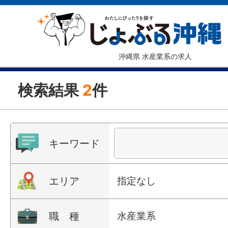
沖縄県 水産業系の求人
検索結果
2
件
キーワード
エリア
指定なし
職 種
水産業系