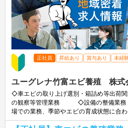
正社員
昇給あり
賞与あり
未経
ユーグレナ竹富エビ養殖 株式
◇車エビの取り上げ選別・箱詰め等出荷関
の観察等管理業務 ◇設備の整備業務
場での業務、季節やエビの育成状態に合わ
など も学ぶことができます。 ※繁忙期