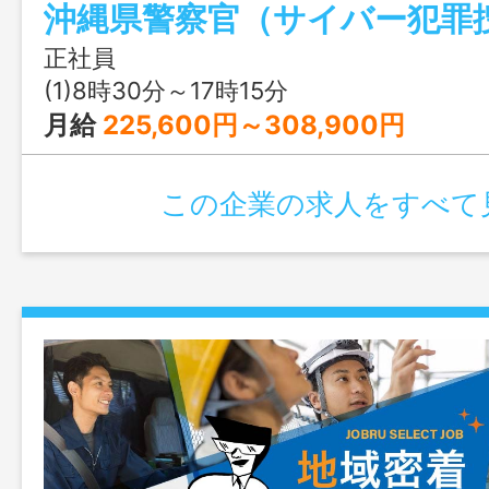
沖縄県警察官（サイバー犯罪
の他公共の安全と秩序維持の任務に従事
切日：８月２８日（金） 第１次試験日：
正社員
（月）
(1)8時30分～17時15分
月給
225,600円～308,900円
この企業の求人をすべて