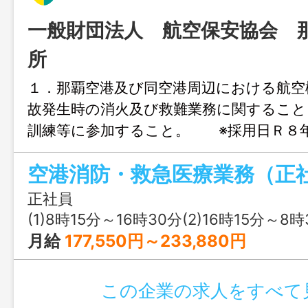
一般財団法人 航空保安協会 
所
１．那覇空港及び同空港周辺における航空
故発生時の消火及び救難業務に関するこ
訓練等に参加すること。 ※採用日Ｒ８
～ 業務内容の変更なし
空港消防・救急医療業務（正
正社員
(1)8時15分～16時30分(2)16時15分～8時
月給
177,550円～233,880円
この企業の求人をすべて