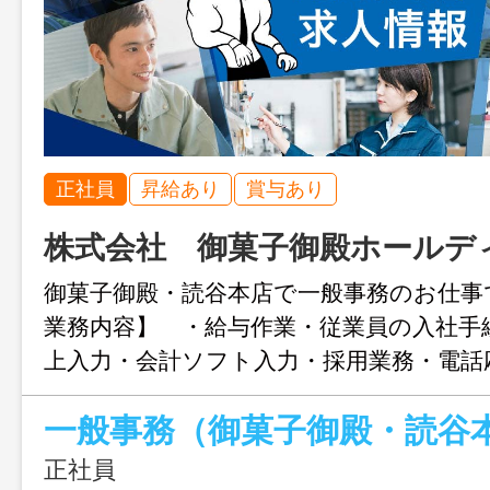
正社員
昇給あり
賞与あり
株式会社 御菓子御殿ホールデ
御菓子御殿・読谷本店で一般事務のお仕事
業務内容】 ・給与作業・従業員の入社手
上入力・会計ソフト入力・採用業務・電話
サポート 経理の経験がある方大歓
一般事務（御菓子御殿・読谷
更範囲：事業所の定める業務」
正社員