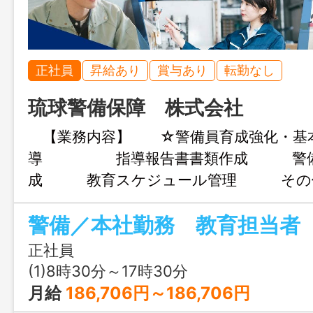
正社員
昇給あり
賞与あり
転勤なし
琉球警備保障 株式会社
【業務内容】 ☆警備員育成強化・基
導 指導報告書書類作成 警備
成 教育スケジュール管理 その他
成 変更範囲：変更なし
正社員
(1)8時30分～17時30分
月給
186,706円～186,706円