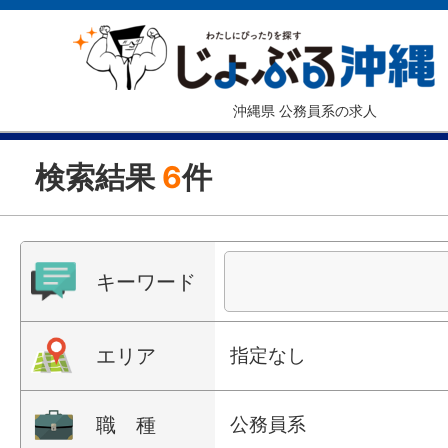
沖縄県 公務員系の求人
検索結果
6
件
キーワード
エリア
指定なし
職 種
公務員系