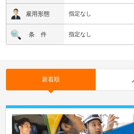
雇用形態
指定なし
条 件
指定なし
新着順