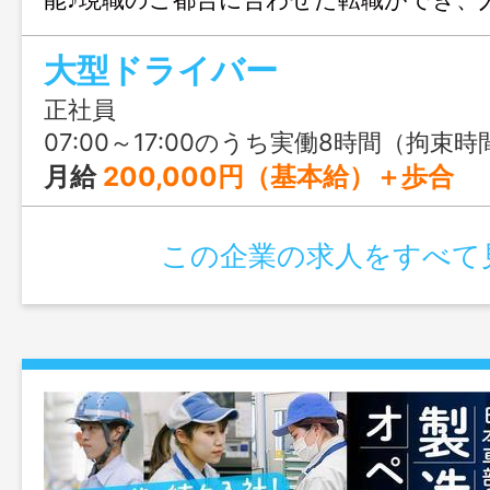
ら3〜6ヶ月後でもOK◎初めてのドライ
大型ドライバー
率の良い会社で、一緒にみんなで楽しい
きましょう！
正社員
07:00～17:00のうち実働8時間（拘束時間は、原則13時間以内）
月給
200,000円（基本給）＋歩合 【給与詳細】 ・基本給：200,000円 ・歩合：80,000円～230,000円（走行距
この企業の求人をすべて