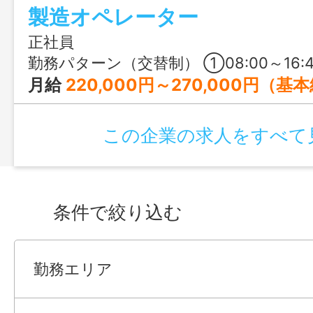
製造オペレーター
も多数活躍中！
正社員
勤務パターン（交替制） ①08:00～16:45 ②2
月給
220,000円～270,000円（基本給） 月20日間勤務想定 ＜予定年収＞ 450万円～550万円 ※残業月30時間、夜勤10日を想定した金額です。経験・年齢・スキルにより変動します。 【年代別モデル年収】 20代前半：450万円（一般社員） 20代後半：500万円（一般社員） 30代前半：550万（一般社員） ※通常残業1.5倍、夜勤1.55
この企業の求人をすべて
条件で絞り込む
勤務エリア