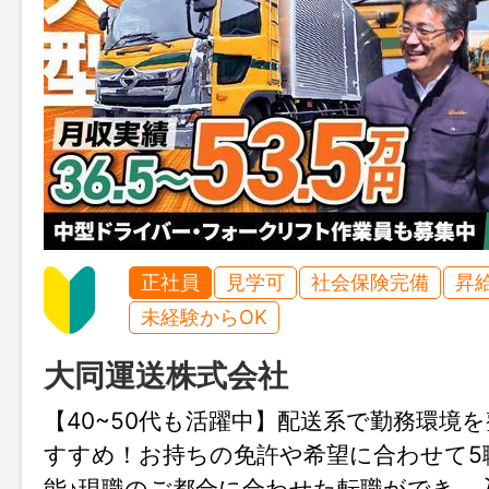
正社員
見学可
社会保険完備
昇
未経験からOK
大同運送株式会社
【40~50代も活躍中】配送系で勤務環境
すすめ！お持ちの免許や希望に合わせて5
能♪現職のご都合に合わせた転職ができ、