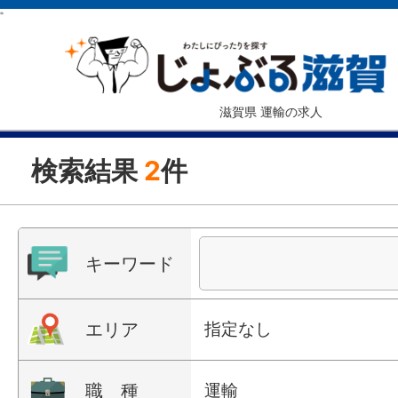
"
滋賀県 運輸の求人
検索結果
2
件
キーワード
エリア
指定なし
職 種
運輸