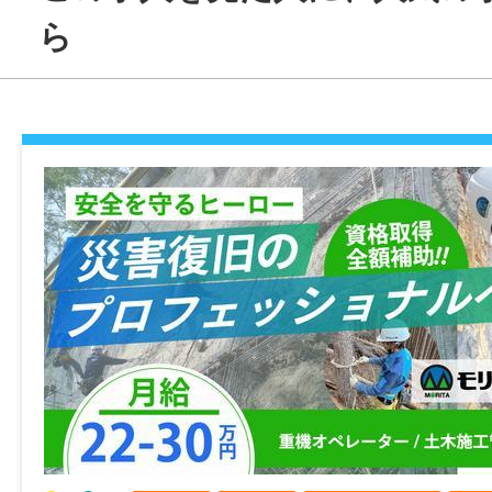
・事務職の実務経験がある方（業界・年数
ら
・PC基本操作ができる方（Excel/Word
OK）
・普通自動車免許（AT限定可）
★営業事務や建設・不動産業界での事務経
迎！
★「SNSを見るのが好き」「最新ツールに
いう方も大歓迎です。
／／／／／／／／／／／／／／／／／／／
【当求人は職業紹介です】
タスクターニングネクスト株式会社では、