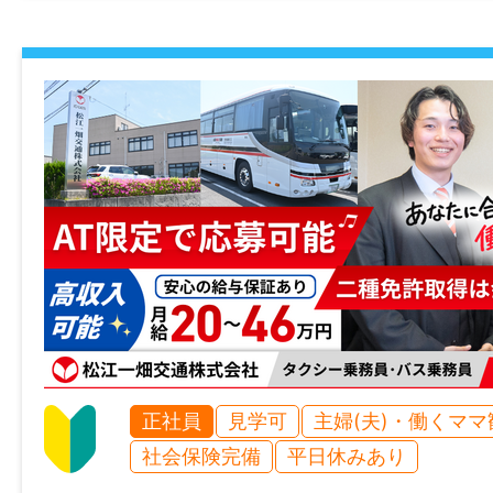
【月平均所定労働時間：160時間】
休憩時間
60分
休日・休暇
土日祝休み（完全週休二日制）、年末年始休暇
1/3）、6ヶ月経過後の年次有給休暇日数：10
諸手当
昇給あり
通勤手当あり
正社員
見学可
主婦(夫)・働くママ
退職金制度あり(勤続3年以上)
社会保険完備
平日休みあり