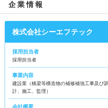
企 業 情 報
まずは簡単な事務作業からスタート！徐々
げていければOKです。
◆メインでお任せする業務
株式会社シーエフテック
・書類作成・データ入力（見積書・請求書
・現場データの整理・保存、スケジュール
・勤怠の確認や簡単な労務サポート（現場ス
採用担当者
分）
採用担当者
・来客・電話対応、備品管理など
事業内容
◆慣れてきたらチャレンジできる業務
建設業（橋梁等構造物の補修補強工事及び
・SNS（Instagram）での情報発信（オ
計、施工、監理）
パシャリ！簡単な投稿作成）
・AI（ChatGPT等）を使った業務効率化
会社概要