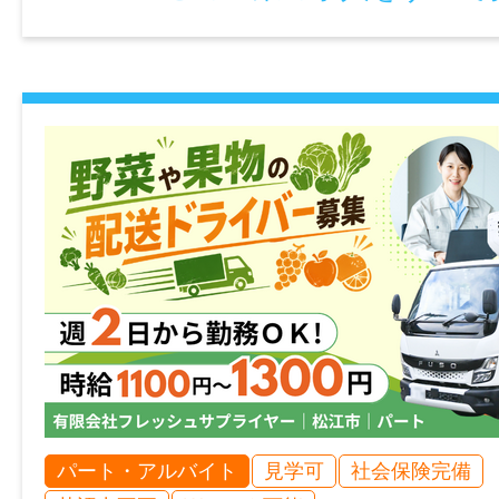
※これまでのご経験やスキルを考慮の上、決
賞与
年2回あり（前年度実績：計4.00ヶ月分）
年間休日
125日
雇用形態
正社員
経験
【必須】事務職の実務経験がある方（業界
パート・アルバイト
見学可
社会保険完備
Excel・Word基本操作ができる方（文字