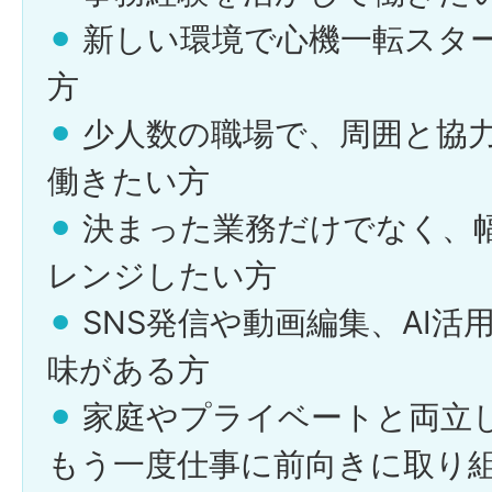
⚫︎
新しい環境で心機一転スタ
方
⚫︎
少人数の職場で、周囲と協
働きたい方
⚫︎
決まった業務だけでなく、
レンジしたい方
⚫︎
SNS発信や動画編集、AI活
味がある方
⚫︎
家庭やプライベートと両立
もう一度仕事に前向きに取り