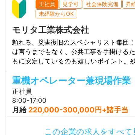
依頼を受けてお仕事の紹介を行っています
正社員
見学可
社会保険完備
昇
確認事項をお伺いした上で、掲載企業様へ
未経験からOK
す。
モリタ工業株式会社
頼れる、災害復旧のスペシャリスト集団
／／／／／／／／／／／／／／／／／／／
は言うまでもなく、公共工事を手掛ける
もに安定しているのも嬉しいポイント。
仕事内容変更の可能性：なし
く、働き方にこだわりあり！
重機オペレーター兼現場作業
就業場所
正社員
〒699-0406 島根県松江市宍道町佐々布
8:00-17:00
勤務地変更の可能性：なし
月給
220,000-300,000円+諸手当
給与
この企業の求人をすべて
月給 180,000円〜＋残業代