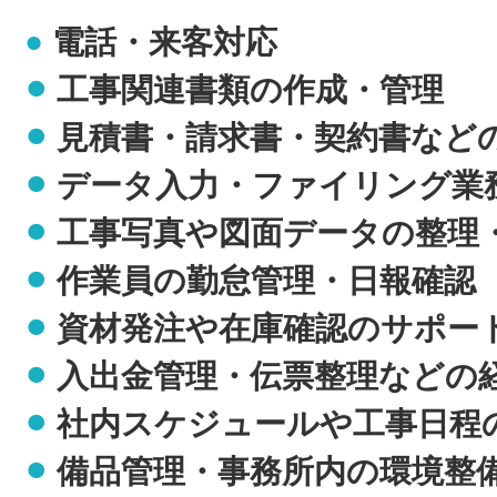
電話・来客対応
⚫︎
⚫︎
工事関連書類の作成・管理
⚫︎
見積書・請求書・契約書など
⚫︎
データ入力・ファイリング業
⚫︎
工事写真や図面データの整理
⚫︎
作業員の勤怠管理・日報確認
⚫︎
資材発注や在庫確認のサポー
⚫︎
入出金管理・伝票整理などの
⚫︎
社内スケジュールや工事日程
⚫︎
備品管理・事務所内の環境整