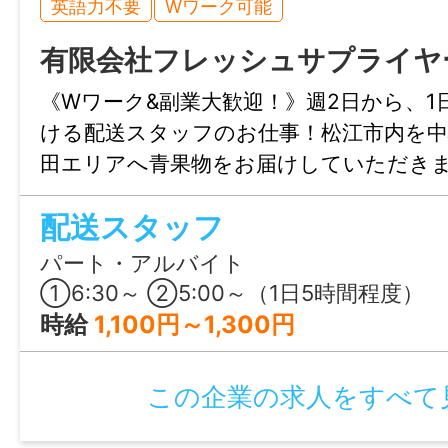
英語力不要
Wワーク可能
成、四則演算ができればOK！）
有限会社フレッシュサプライヤ
年齢制限
《Wワーク&副業大歓迎！》週2日から、1
〜59歳(定年制度を上限とするため)
ける配送スタッフのお仕事！松江市内を中
田エリアへ青果物をお届けしていただき
学歴
祝休み、早朝から働いて午後の時間は自由
配送スタッフ
不問
が魅力♪
パート・アルバイト
免許・資格
①6:30～ ②5:00～（1日5時間程度）
【必須】普通自動車運転免許（AT限定可）
時給
1,100円～1,300円
就業時間
この企業の求人をすべて
8:00～17:00（実働8時間）