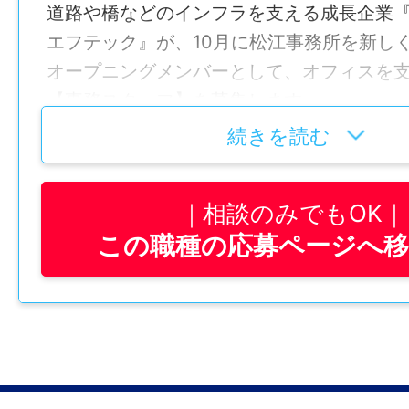
道路や橋などのインフラを支える成長企業
エフテック』が、10月に松江事務所を新し
オープニングメンバーとして、オフィスを
【事務スタッフ】を募集します。
続きを読む
「これまでの事務経験を活かしたい」
「ゆくゆくはオフィスを中心になって支え
相談のみでもOK
い」
この職種の応募ページへ
「ワークライフバランスを整えて長く働き
そんな方にピッタリのお仕事です！
￣￣￣￣￣￣￣￣￣￣￣￣￣￣￣￣￣￣￣
￣￣
【お仕事内容】