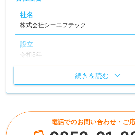
など）
※「やってみたい！」というお気持ちがあれ
社名
知識は不要です。
株式会社シーエフテック
￣￣￣￣￣￣￣￣￣￣￣￣￣￣￣￣￣￣￣
設立
￣￣
令和3年
【ここが安心ポイント！】
★「1人で抱え込む」心配はありません！
代表者
続きを読む
松江事務所の事務は1名体制ですが、米子本
代表取締役 中井 満
タッフがオンラインや電話でバッチリフォ
社長も頻繁に松江に寄るので、分からない
資本金
談できる環境です。
3,000万円
電話でのお問い合わせ・ご
★無理のない働き方が叶います
HP