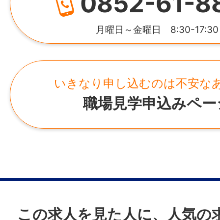
0852-61-8
土日祝休み＆年間休日125日。残業は月5時
https://cf-t.co.jp/
シ！
月曜日～金曜日 8:30-17:30
プライベートや家庭との両立を大切にしな
所在地
長く続けられます。
鳥取県米子市両三柳２７８番地
いきなり申し込むのは不安な
★将来的にはオフィスの中心メンバーへ
職場見学申込みペー
業務に慣れてきたら、事務所の運営サポー
ずつ関わっていただけます。
「頼られるのが好き」「ちょっとした管理
ある」という方にはやりがい十分です！
￣￣￣￣￣￣￣￣￣￣￣￣￣￣￣￣￣￣￣
￣￣
この求人を見た人に、人気の
【応募条件】