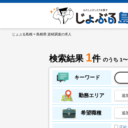
じょぶる島根
> 島根県 資材調達の求人
1
検索結果
件
のうち 1〜
キーワード
勤務エリア
追
希望職種
追
正社