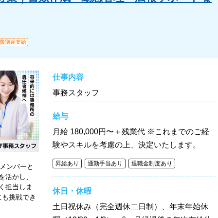
費別途支給
仕事内容
事務スタッフ
給与
月給
180,000円〜＋残業代 ※これまでのご経
験やスキルを考慮の上、決定いたします。
昇給あり
通勤手当あり
退職金制度あり
げメンバーと
を活かし、
く担当しま
休日・休暇
用にも挑戦でき
土日祝休み（完全週休二日制）、年末年始休