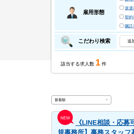
派遣
雇用形態
契約
嘱託
こだわり検索
追
1
該当する求人数
件
NEW
《LINE相談・応
規事務所】事務スタッフ