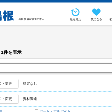
島根県 資材調達の求人
最近見た
気になる
 1件を表示
加・変更
指定なし
加・変更
資材調達
員
パート・アルバイト