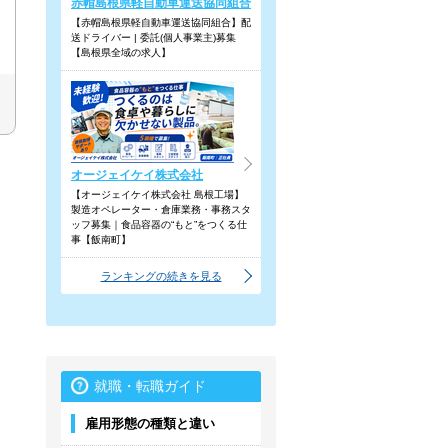
赤帽島根県軽自動車運送協同組合
【赤帽島根県軽自動車運送協同組合】配
送ドライバー | 委託(個人事業主)募集
【島根県全域の求人】
オージェイケイ株式会社
【オージェイケイ株式会社 島根工場】
製造オペレーター・倉庫業務・事務スタ
ッフ募集｜食品容器の“もと”をつくる仕
事【飯南町】
ランキングの続きを見る
就職・転職ガイド
雇用形態の種類と違い