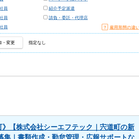
社員
紹介予定派遣
社員
請負・委託・代理店
社員
？
雇用形態の違
加・変更
指定なし
募可》【株式会社シーエフテック｜宍道町の新
募集｜書類作成・勤怠管理・広報サポートな