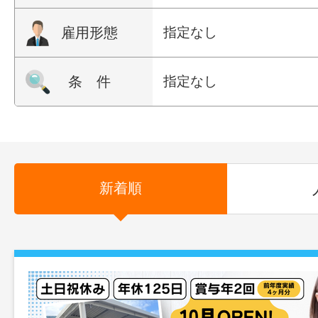
雇用形態
指定なし
条 件
指定なし
新着順