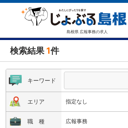
島根県 広報事務の求人
検索結果
1
件
キーワード
エリア
指定なし
職 種
広報事務