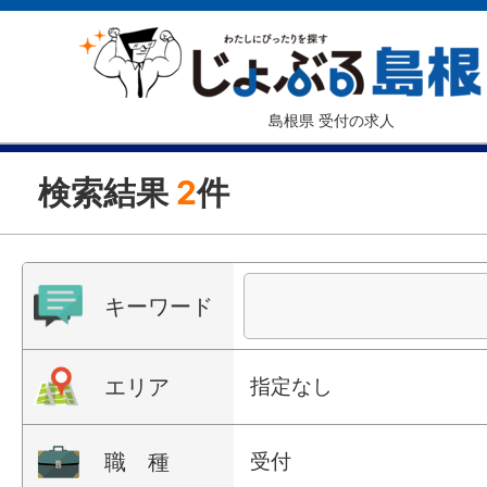
島根県 受付の求人
検索結果
2
件
キーワード
エリア
指定なし
職 種
受付