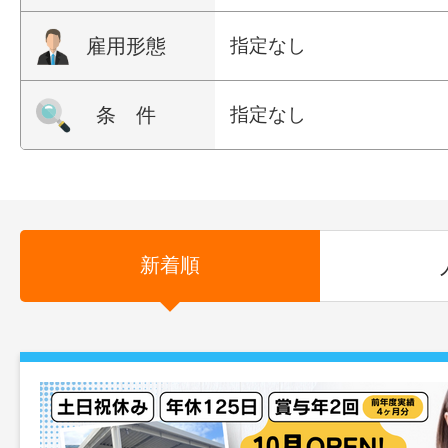
雇用形態
指定なし
条 件
指定なし
新着順