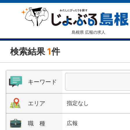
島根県 広報の求人
検索結果
1
件
キーワード
エリア
指定なし
職 種
広報