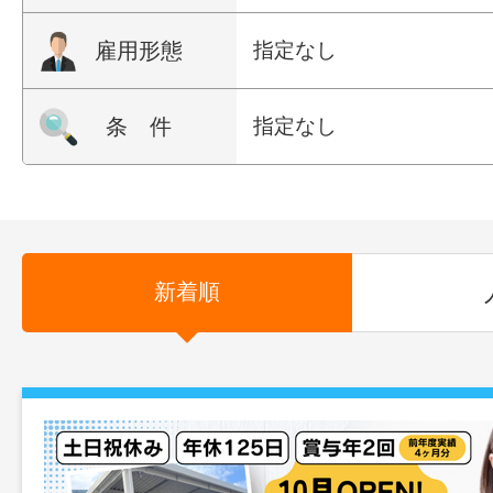
雇用形態
指定なし
条 件
指定なし
新着順