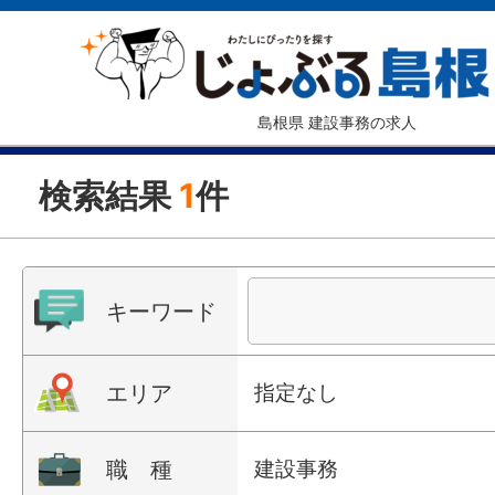
島根県 建設事務の求人
検索結果
1
件
キーワード
エリア
指定なし
職 種
建設事務