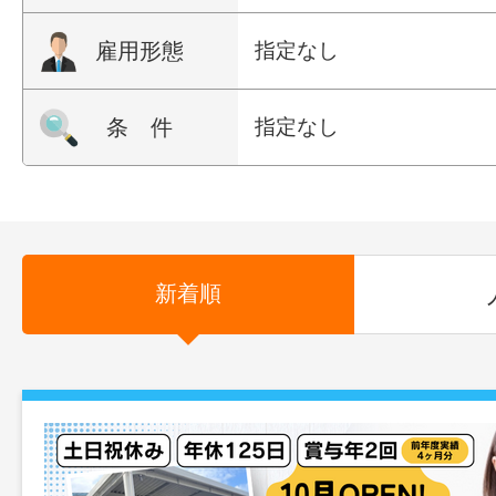
雇用形態
指定なし
条 件
指定なし
新着順