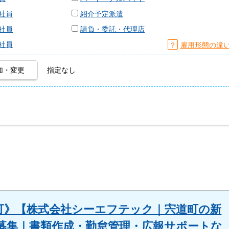
社員
紹介予定派遣
社員
請負・委託・代理店
社員
？
雇用形態の違
加・変更
指定なし
募可》【株式会社シーエフテック｜宍道町の新
募集｜書類作成・勤怠管理・広報サポートな