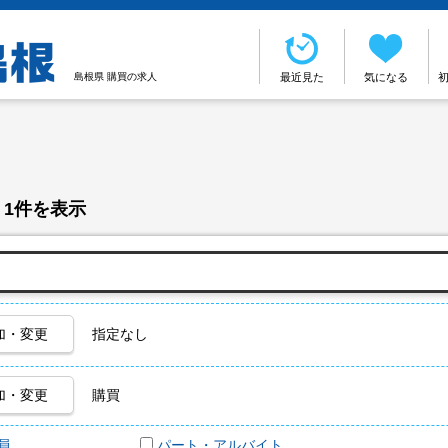
島根県 購買の求人
最近見た
気になる
 1件を表示
加・変更
指定なし
加・変更
購買
員
パート・アルバイト