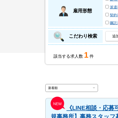
派遣
雇用形態
契約
嘱託
こだわり検索
追
1
該当する求人数
件
NEW
《LINE相談・応
規事務所】事務スタッフ