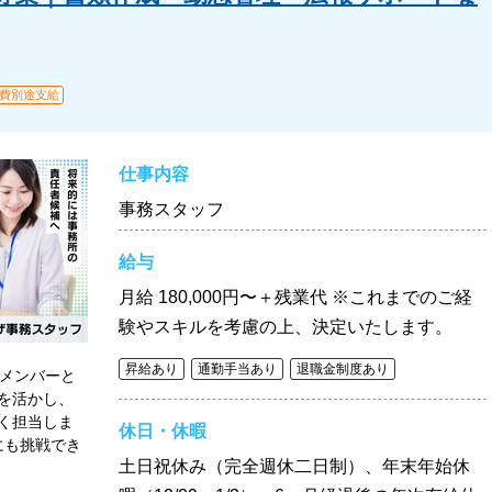
費別途支給
仕事内容
事務スタッフ
給与
月給
180,000円〜＋残業代 ※これまでのご経
験やスキルを考慮の上、決定いたします。
昇給あり
通勤手当あり
退職金制度あり
げメンバーと
を活かし、
く担当しま
休日・休暇
用にも挑戦でき
土日祝休み（完全週休二日制）、年末年始休