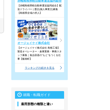
赤帽島根県軽自動車運送協同組合
【赤帽島根県軽自動車運送協同組合】配
送ドライバー | 委託(個人事業主)募集
【島根県全域の求人】
オージェイケイ株式会社
【オージェイケイ株式会社 島根工場】
製造オペレーター・倉庫業務・事務スタ
ッフ募集｜食品容器の“もと”をつくる仕
事【飯南町】
ランキングの続きを見る
就職・転職ガイド
雇用形態の種類と違い