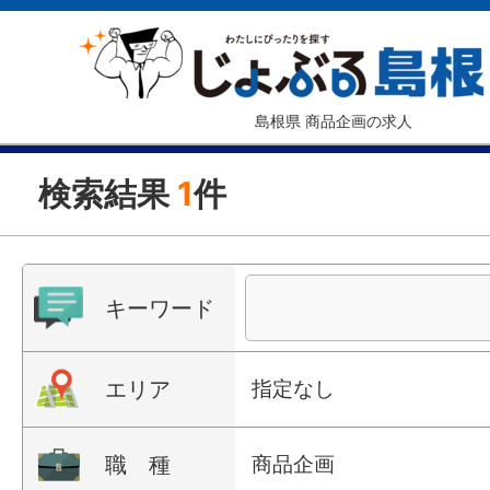
島根県 商品企画の求人
検索結果
1
件
キーワード
エリア
指定なし
職 種
商品企画