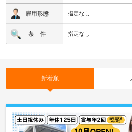
雇用形態
指定なし
条 件
指定なし
新着順