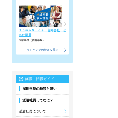
ＴｏｍｏＮｉｃｅ 合同会社 と
もに薬局
医療事務（調剤薬局）
ランキングの続きを見る
就職・転職ガイド
雇用形態の種類と違い
派遣社員ってなに？
派遣社員について