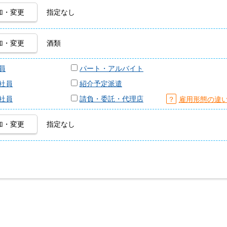
加・変更
指定なし
加・変更
酒類
員
パート・アルバイト
社員
紹介予定派遣
社員
請負・委託・代理店
？
雇用形態の違
加・変更
指定なし