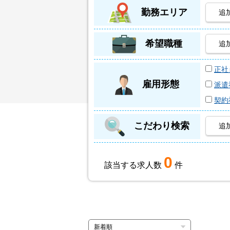
勤務エリア
追
希望職種
追
正社
雇用形態
派遣
契約
こだわり検索
追
0
該当する求人数
件