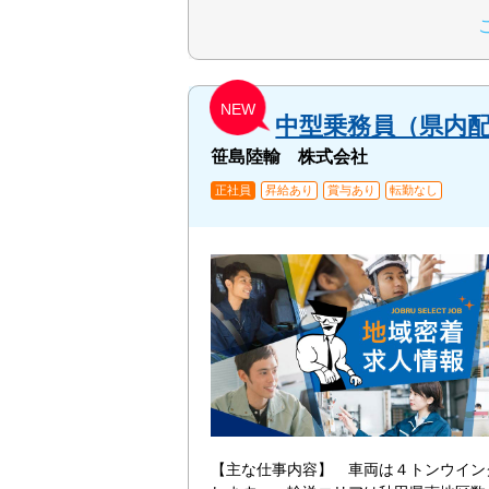
NEW
中型乗務員（県内
笹島陸輸 株式会社
正社員
昇給あり
賞与あり
転勤なし
【主な仕事内容】 車両は４トンウイン