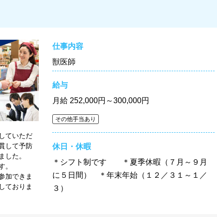
仕事内容
獣医師
給与
月給
252,000円～300,000円
その他手当あり
していただ
貫して予防
休日・休暇
きました。
＊シフト制です ＊夏季休暇（７月～９月
きます。
に５日間） ＊年末年始（１２／３１～１／
参加できま
しておりま
３）