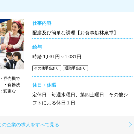
仕事内容
配膳及び簡単な調理【お食事処林泉堂】
給与
時給
1,031円～1,031円
その他手当あり
通勤手当あり
・券売機で
 ・食器洗
休日・休暇
：変更な
定休日：毎週水曜日、第四土曜日 その他シ
フトによる休日１日
この企業の求人をすべて見る