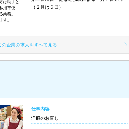
方は助手と
（２月は６日）
私用車使
する業務。
します。
この企業の求人をすべて見る
仕事内容
洋服のお直し