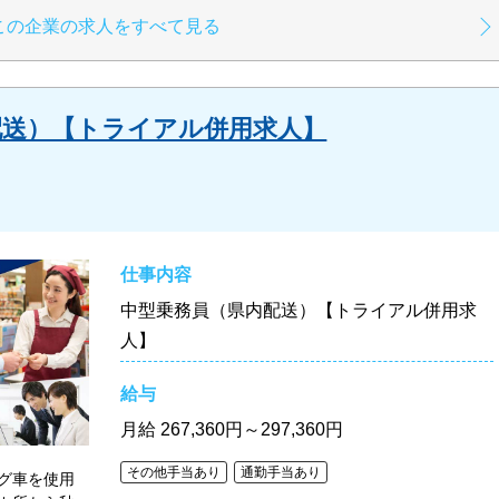
この企業の求人をすべて見る
配送）【トライアル併用求人】
仕事内容
中型乗務員（県内配送）【トライアル併用求
人】
給与
月給
267,360円～297,360円
その他手当あり
通勤手当あり
グ車を使用