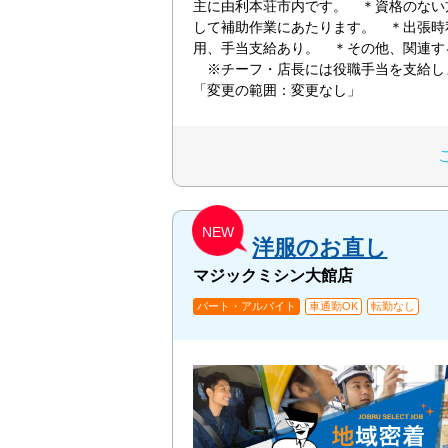
主に由利本荘市内です。 ＊資格のない
して補助作業にあたります。 ＊出張時
用、手当支給あり。 ＊その他、関連
※チーフ・店長には役職手当を支給
「変更の範囲：変更なし」
NEW
洋服のお直し
マジックミシン大館店
パート・アルバイト
車通勤OK
転勤なし