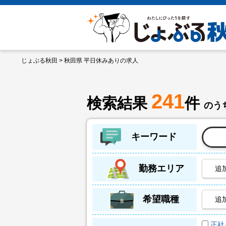
じょぶる秋田
> 秋田県 平日休みありの求人
241
検索結果
件
のうち
キーワード
勤務エリア
追
希望職種
追
正社