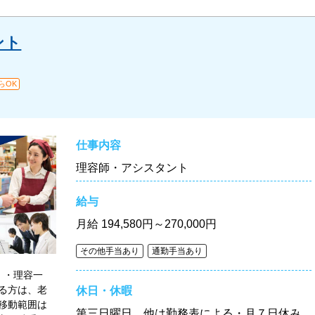
ント
らOK
仕事内容
理容師・アシスタント
給与
月給
194,580円～270,000円
その他手当あり
通勤手当あり
 ・理容一
る方は、老
休日・休暇
移動範囲は
第三日曜日 他は勤務表による・月７日休み