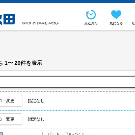
秋田県 平日休みありの求人
最近見た
気になる
 1〜 20件を表示
加・変更
指定なし
加・変更
指定なし
員
パート・アルバイト