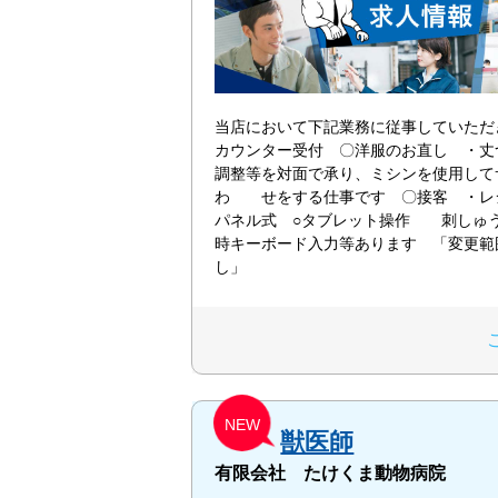
当店において下記業務に従事していただ
カウンター受付 〇洋服のお直し ・丈
調整等を対面で承り、ミシンを使用して
わ せをする仕事です 〇接客 ・レ
パネル式 ○タブレット操作 刺しゅ
時キーボード入力等あります 「変更範
し」
NEW
獣医師
有限会社 たけくま動物病院