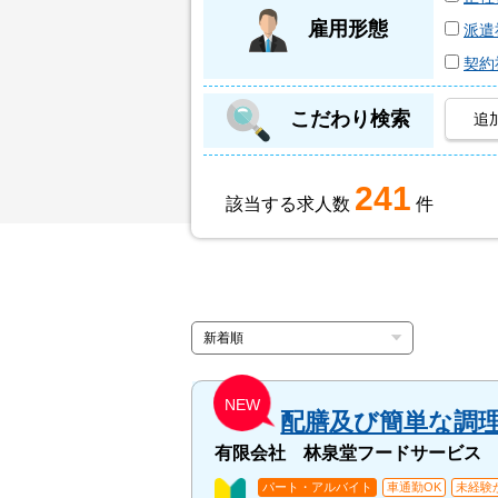
雇用形態
派遣
契約
こだわり検索
追
241
該当する求人数
件
NEW
配膳及び簡単な調
有限会社 林泉堂フードサービス
パート・アルバイト
車通勤OK
未経験