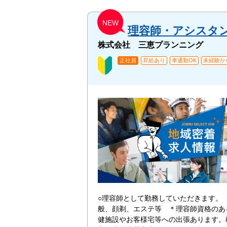
NEW
理容師・アシスタ
株式会社 三恵プランニング
正社員
昇給あり
車通勤OK
未経験か
○理容師として勤務していただきます。
般、顔剃、エステ等 ＊理容師資格のあ
健施設やお客様宅等への出張あります。