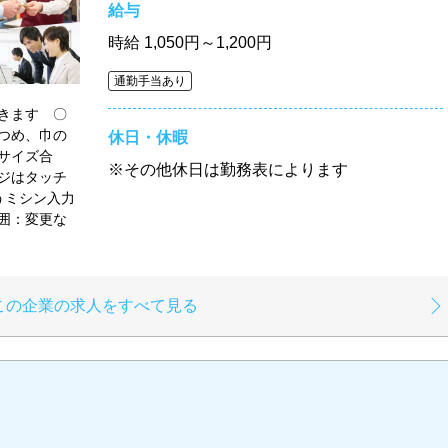
給与
時給
1,050円～1,200円
通勤手当あり
きます 〇
つめ、巾の
休日・休暇
サイズ合
※その他休日は勤務表によります
ジはタッチ
うミシン入力
囲：変更な
この企業の求人をすべて見る