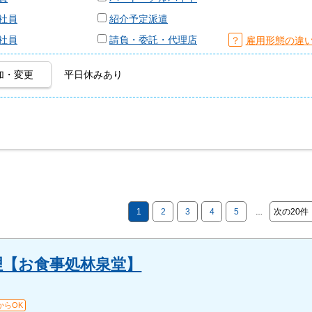
社員
紹介予定派遣
社員
請負・委託・代理店
？
雇用形態の違
加・変更
平日休みあり
1
2
3
4
5
次の20件
…
理【お食事処林泉堂】
からOK