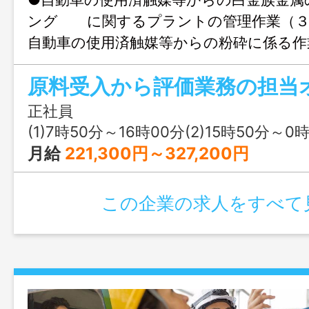
ング に関するプラントの管理作業（
自動車の使用済触媒等からの粉砕に係る
ルを作成する業務 （分割する機器、
原料受入から評価業務の担当
用） ・その他、工場の整理掃除等の
着、安全靴、ヘルメット等は貸与します 
正社員
間は生産現場における作業を軸にした研
(1)7時50分～16時00分(2)15時50分～0時00分(3)
ります 変更範囲：会社の定める業務
月給
221,300円～327,200円
この企業の求人をすべて