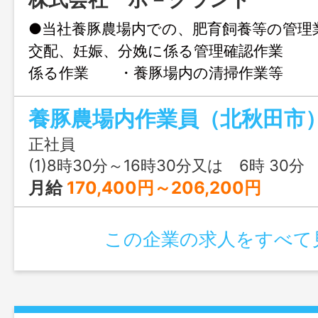
●当社養豚農場内での、肥育飼養等の管
交配、妊娠、分娩に係る管理確認作業 
係る作業 ・養豚場内の清掃作業等 
の管理に付帯する業務 ＊担当する作業内
養豚農場内作業員（北秋田市
当日の作業指示によります 変更範囲：
時間勤務正社員を希望の方、相談可！
正社員
(1)8時30分～16時30分又は 6時 30分 ～ 18時
月給
170,400円～206,200円
この企業の求人をすべて