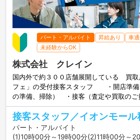
パート・アルバイト
昇給あり
車通
未経験からOK
株式会社 クレイン
国内外で約３００店舗展開している 買取
フェ」の受付接客スタッフ ・開店準備
の準備、掃除） ・接客（査定や買取のご
務はありません！ ・販促活動（店頭での
接客スタッフ／イオンモール
Ｓ更新） ・閉店準備（在庫と現金の確認
取の報告） 変更範囲：変更なし
パート・アルバイト
(1)10時00分～19時00分(2)11時00分～20時00分又は 10時 00分 ～