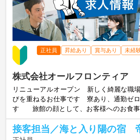
正社員
昇給あり
賞与あり
未経
株式会社オールフロンティア
リニューアルオープン 新しく綺麗な職
びを重ねるお仕事です 寮あり、通勤ゼ
す 旅館の顔として、お客様へのお食事
え、お見送りをお任せします。 【主な
接客担当／海と入り陽の宿 
お出迎え・お見送り・客室までのご案内
お客様からの「ありがとう」を直接いた
正社員