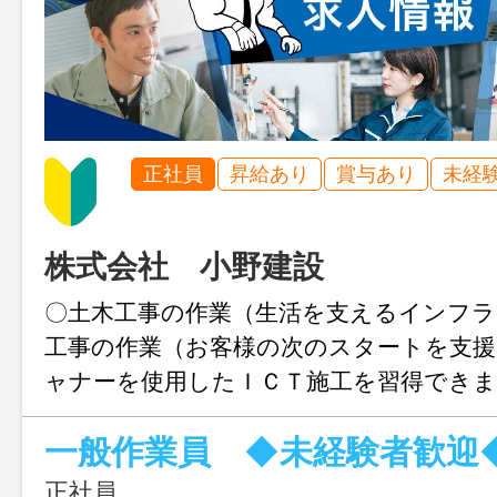
正社員
昇給あり
賞与あり
未経
株式会社 小野建設
〇土木工事の作業（生活を支えるインフラ
工事の作業（お客様の次のスタートを支援
ャナーを使用したＩＣＴ施工を習得できま
者は先輩社員の指導のもと補助作業から
一般作業員 ◆未経験者歓迎
す。 〇資格取得支援制度あり。 〇建設
格保有者は優遇します。（採用、賃金面）
正社員