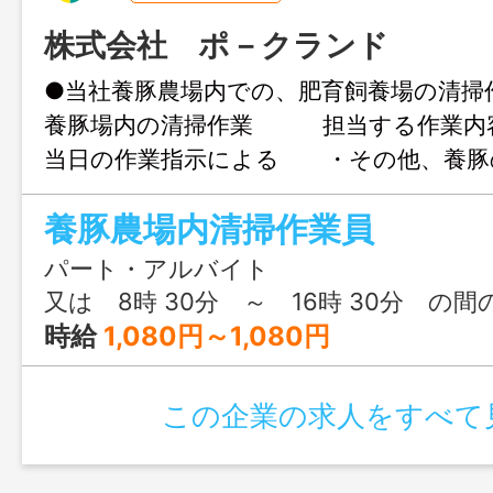
株式会社 ポ－クランド
●当社養豚農場内での、肥育飼養場の清
養豚場内の清掃作業 担当する作業内
当日の作業指示による ・その他、養豚
る業務 変更範囲：変更なし ＊フルタ
養豚農場内清掃作業員
開中
パート・アルバイト
又は 8時 30分 ～ 16時 30分 の間
時給
1,080円～1,080円
この企業の求人をすべて