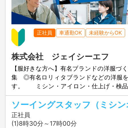
正社員
車通勤OK
未経験からOK
株式会社 ジェイシーエフ
【服好きな方へ】有名ブランドの洋服づ
集 ◎有名ロリィタブランドなどの洋服
す。 ミシン・アイロン・仕上げ・検品
いします。 １ラインは、４人から５人
作ります。 ＊１７時退社（残業少なめ
代も多数活躍中 ＊有名ブランドの服づ
正社員
＊手に職がつく仕事です ＊長く安心し
(1)8時30分～17時00分