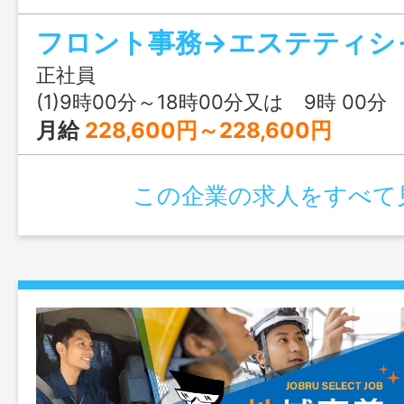
くゆくはエステティ シャンの業務もお
っております！ サロンの顔として、笑
迎えてあげてくださいね。 ＊業務内容
正社員
更なし ※応募の際は、ハローワークの紹
(1)9時00分～18時00分又は 9時 00分 ～ 20時 
ります。
月給
228,600円～228,600円
この企業の求人をすべて