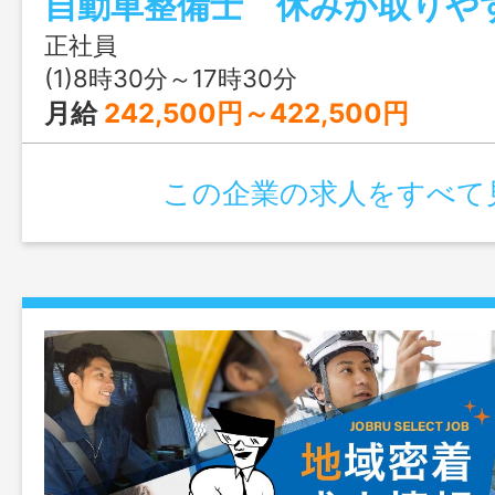
をお任せします。 自社車両の作業が大半
業や夜間の緊急対応もござい ません。工
正社員
と、管轄する拠点に出向いての出張整備 
(1)8時30分～17時30分
資格・未経験の方もゆっくり丁寧に指導し
月給
242,500円～422,500円
ディーラー出身の方もたくさん在籍して
務の変更範囲：会社の定める業務 ※モデ
この企業の求人をすべて
０万円～５７０万円