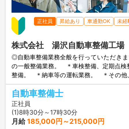
正社員
昇給あり
車通勤OK
未経
株式会社 湯沢自動車整備工場
◎自動車整備業務全般を行っていただきま
の一般整備業務。 ＊車検整備、定期点検
整備。 ＊納車等の運転業務。 ＊その他
務全般を行っていただきます。 変
自動車整備士
し
正社員
(1)8時30分～17時30分
月給
185,000円～215,000円