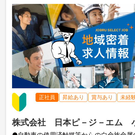
正社員
昇給あり
賞与あり
未経
株式会社 日本ピ－ジ－エム 
●自動車の使用済触媒等からの白金族金属