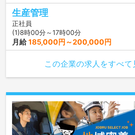
合 があります お客様と製造現場を
生産管理
予定どおり完成・出荷できる ように整
将来的には現場の流れを把握しながら、調
正社員
わっていける方を歓迎しま
(1)8時00分～17時00分
す。 変更範
月給
185,000円～200,000円
社の定める業務
この企業の求人をすべて