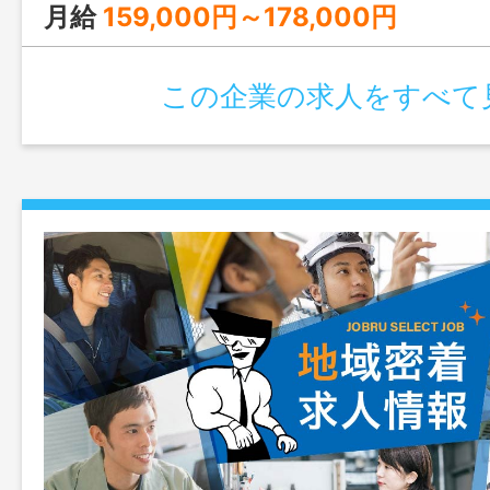
す 変更範囲：変更なし ◆事前連絡の
月給
159,000円～178,000円
学可能です◆
この企業の求人をすべて