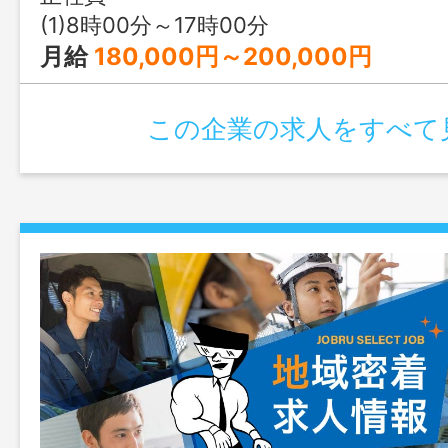
秋田県南地区から県内全域です。 ※県外
(1)8時00分～17時00分
場合、出張手当を支給します。 ※事前連
月給
180,000円～200,000円
前の見学が可能です。 変更範囲：変更
この企業の求人をすべて