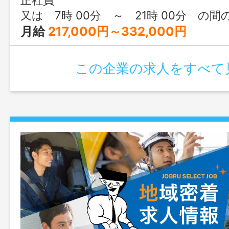
す ＊変
又は 7時 00分 ～ 21時 00分 の間
囲：変更なし
月給
217,000円～332,000円
この企業の求人をすべて