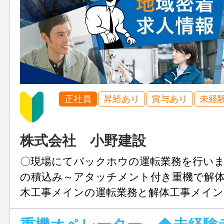
正社員
昇給あり
賞与あり
未経
株式会社 小野建設
〇現場にてバックホウの運転業務を行い
の積込み～アタッチメント付き重機で解体
木工事メインの運転業務と解体工事メイン
り、 選択できます。 〇資格・免許がな
や補助作業からスタートします。 〇資格