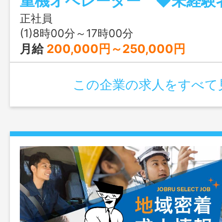
り。 〇経験を積みながら専門技術を身
正社員
す。 ※現場は主に秋田県南地区から県内
(1)8時00分～17時00分
外・遠方の現場の場合、出張手当を支給し
月給
200,000円～250,000円
連絡のうえ、応募前の見学が可能です。
更なし
この企業の求人をすべて