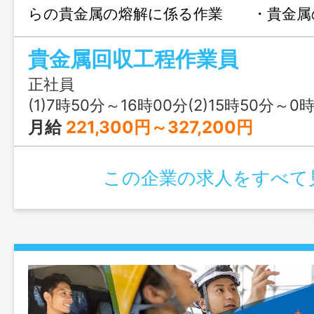
らの貴金属の熔解に係る作業 ・貴金属
業、分析のデータ入力業務 ・その他、
貴金属回収工程作業員
掃等付随する業務 （高温の熔体取扱
す） ＊作業着、安全靴、ヘルメット
正社員
＊入社後、１年間は生産現場における作業
(1)7時50分～16時00分(2)15時50分～0時00分(3)
を 行っております 変更範囲：会社の
月給
221,300円～327,200円
この企業の求人をすべて