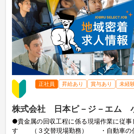
正社員
昇給あり
賞与あり
未経
株式会社 日本ピ－ジ－エム 
●貴金属の回収工程に係る現場作業に従事
す （３交替現場勤務） ・自動車の