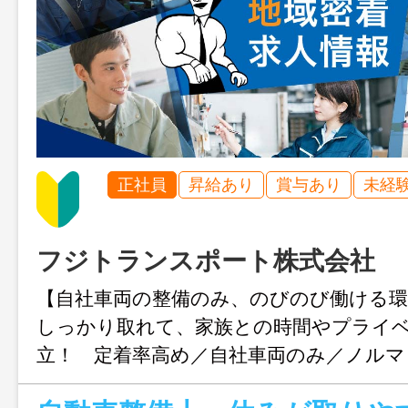
正社員
昇給あり
賞与あり
未経
フジトランスポート株式会社
【自社車両の整備のみ、のびのび働ける環
しっかり取れて、家族との時間やプライ
立！ 定着率高め／自社車両のみ／ノルマ
なし 車検整備、法定点検、一般修理、