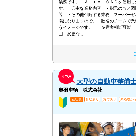
業務です。 Ａｕｔｏ ＣＡＤを使用し
す。 〇主な業務内容 ・指示のもと図
等 ・その他付随する業務 スーパーゼ
場になりますので、 数名のチームで業
うイメージです。 ※宿舎相談可能
囲：変更なし
NEW
大型の自動車整備
奥羽車輌 株式会社
正社員
昇給あり
賞与あり
未経験から