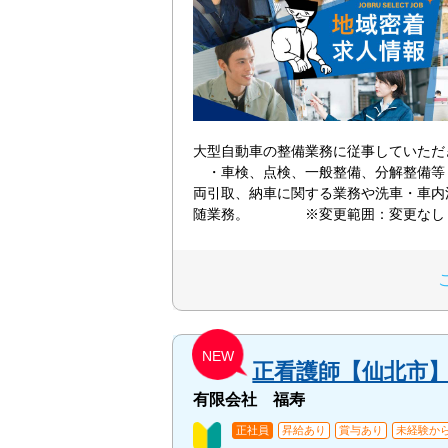
大型自動車の整備業務に従事していた
・車検、点検、一般整備、分解整備等
両引取、納車に関する業務や洗車・車内
随業務。 ※変更範囲：変更な
NEW
正看護師【仙北市
有限会社 福寿
正社員
昇給あり
賞与あり
未経験から