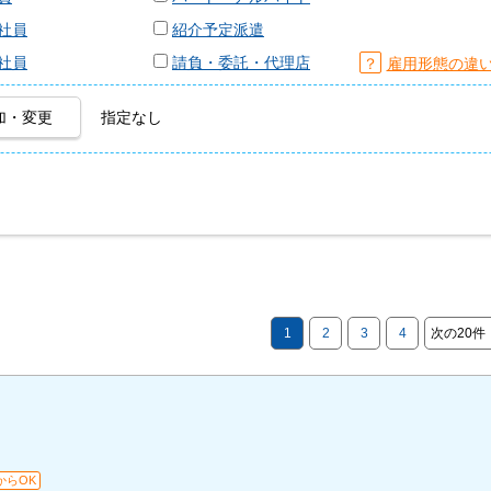
社員
紹介予定派遣
社員
請負・委託・代理店
？
雇用形態の違
加・変更
指定なし
1
2
3
4
次の20件
からOK