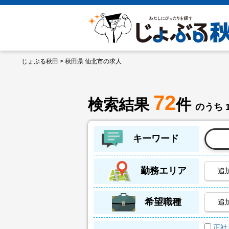
じょぶる秋田
> 秋田県 仙北市の求人
72
検索結果
件
のうち 
キーワード
勤務エリア
追
希望職種
追
正社