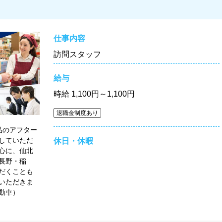
仕事内容
訪問スタッフ
給与
時給
1,100円～1,100円
退職金制度あり
品のアフター
していただ
休日・休暇
心に、仙北
長野・稲
だくことも
いただきま
動車）