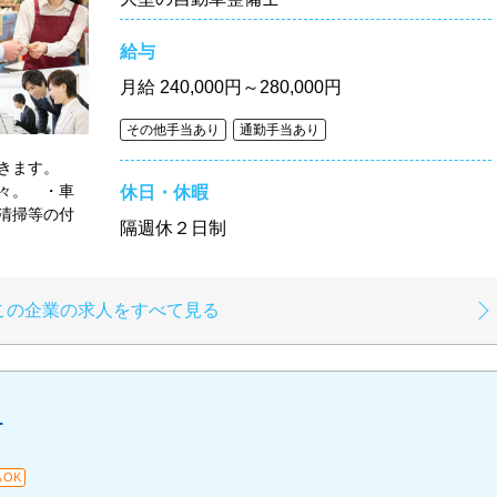
給与
月給
240,000円～280,000円
その他手当あり
通勤手当あり
だきます。
々。 ・車
休日・休暇
清掃等の付
隔週休２日制
し
この企業の求人をすべて見る
】
OK