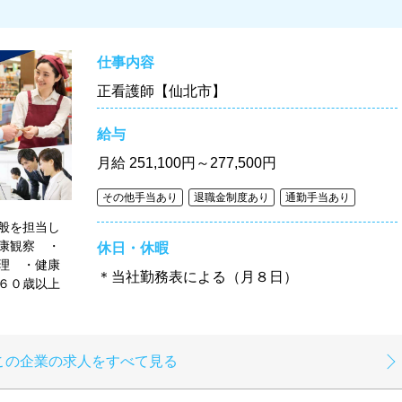
仕事内容
正看護師【仙北市】
給与
月給
251,100円～277,500円
その他手当あり
退職金制度あり
通勤手当あり
般を担当し
康観察 ・
休日・休暇
理 ・健康
＊当社勤務表による（月８日）
６０歳以上
この企業の求人をすべて見る