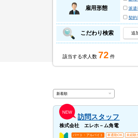
雇用形態
派遣
契約
こだわり検索
追
72
該当する求人数
件
NEW
訪問スタッフ
株式会社 エレホ－ム角電
パート・アルバイト
車通勤OK
未経験