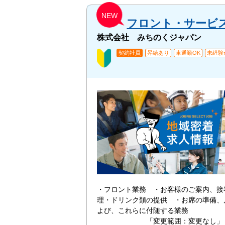
NEW
フロント・サービ
株式会社 みちのくジャパン
契約社員
昇給あり
車通勤OK
未経験
・フロント業務 ・お客様のご案内、接
理・ドリンク類の提供 ・お席の準備、
よび、これらに付随す
「変更範囲：変更なし」