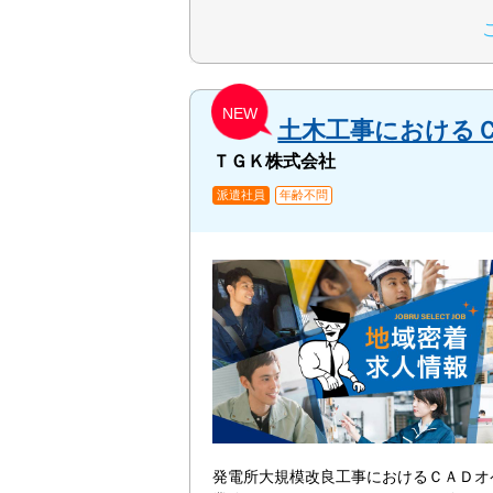
NEW
土木工事における
ＴＧＫ株式会社
派遣社員
年齢不問
発電所大規模改良工事におけるＣＡＤオ