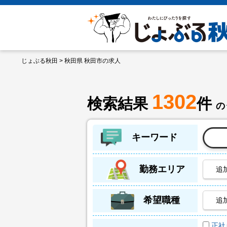
じょぶる秋田
> 秋田県 秋田市の求人
1302
検索結果
件
の
キーワード
勤務エリア
追
希望職種
追
正社