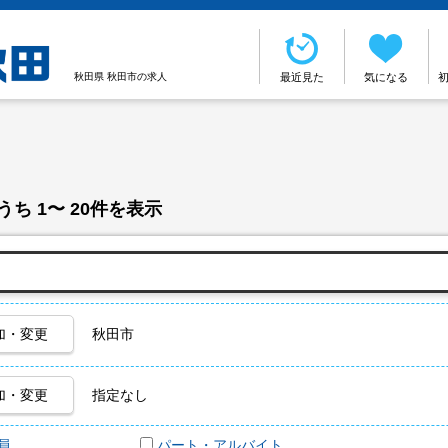
秋田県 秋田市の求人
最近見た
気になる
うち 1〜 20件を表示
加・変更
秋田市
加・変更
指定なし
員
パート・アルバイト