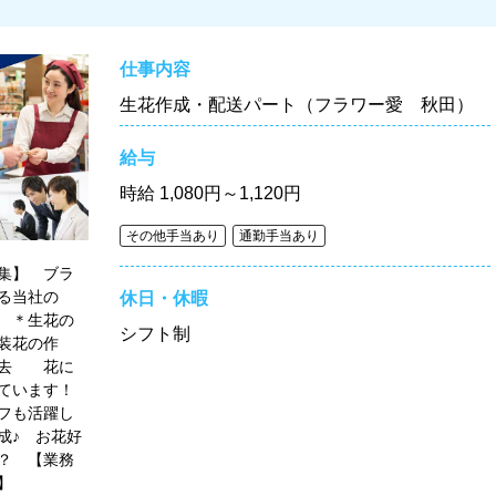
仕事内容
生花作成・配送パート（フラワー愛 秋田）
給与
時給
1,080円～1,120円
その他手当あり
通勤手当あり
集】 ブラ
する当社の
休日・休暇
 ＊生花の
シフト制
装花の作
撤去 花に
ています！
フも活躍し
成♪ お花好
？ 【業務
】