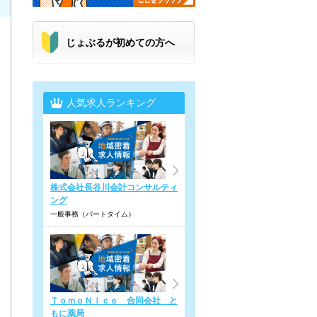
じょぶるが初めての方へ
人気求人ランキング
株式会社長谷川会計コンサルティ
ング
一般事務（パートタイム）
ＴｏｍｏＮｉｃｅ 合同会社 と
もに薬局