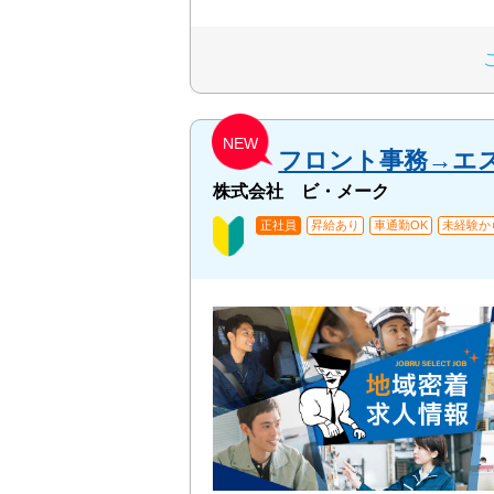
NEW
フロント事務→エ
株式会社 ビ・メーク
正社員
昇給あり
車通勤OK
未経験か