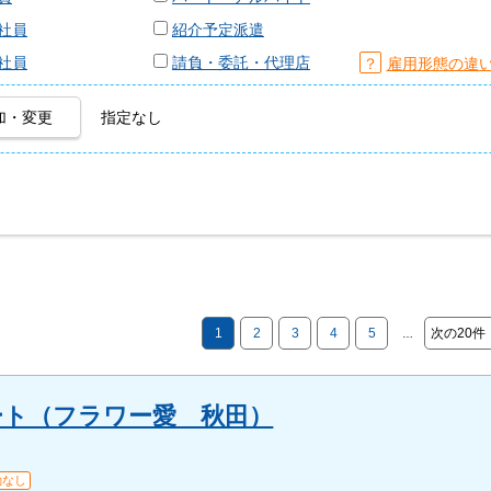
社員
紹介予定派遣
社員
請負・委託・代理店
？
雇用形態の違
加・変更
指定なし
1
2
3
4
5
次の20件
…
ート（フラワー愛 秋田）
勤なし