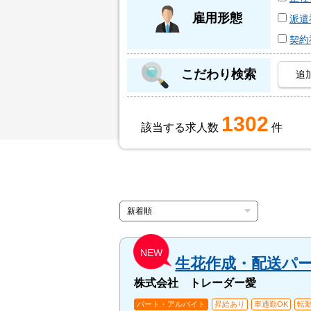
雇用形態
派遣
契約
こだわり検索
追
1302
該当する求人数
件
NEW
生花作成・配送パ
株式会社 トレーダー愛
パート・アルバイト
昇給あり
車通勤OK
転