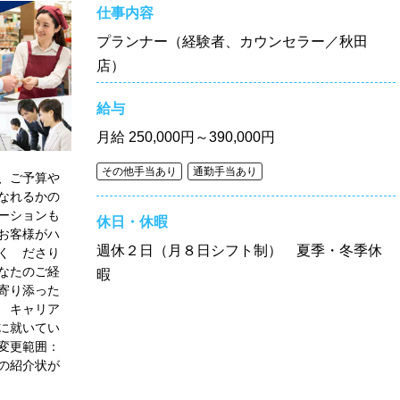
仕事内容
プランナー（経験者、カウンセラー／秋田
店）
給与
月給
250,000円～390,000円
その他手当あり
通勤手当あり
、ご予算や
なれるかの
ーションも
休日・休暇
お客様がハ
週休２日（月８日シフト制） 夏季・冬季休
く ださり
なたのご経
暇
寄り添った
 キャリア
に就いてい
変更範囲：
の紹介状が