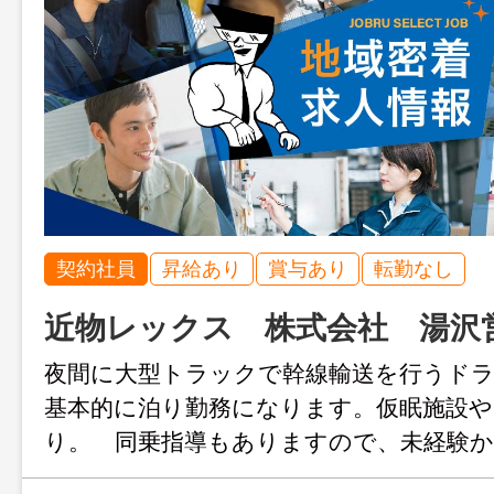
契約社員
昇給あり
賞与あり
転勤なし
近物レックス 株式会社 湯沢
夜間に大型トラックで幹線輸送を行うド
基本的に泊り勤務になります。仮眠施設や
り。 同乗指導もありますので、未経験
能♪ ★入社３か月で正社員登用♪（定年