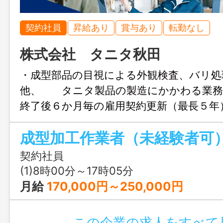
契約社員
昇給あり
賞与あり
転勤なし
株式会社 タニタ秋田
・成型部品の目視による外観検査、バリ処
他、 タニタ製品の製造にかかわる業
終了後６か月毎の雇用契約更新（最長５
改革関連認定企業』 変更範囲：タニタ
成型加工作業者（未経験者可
計、製造、販売、 アフターサー
業務
契約社員
(1)8時00分～17時05分
月給
170,000円～250,000円
この企業の求人をすべて