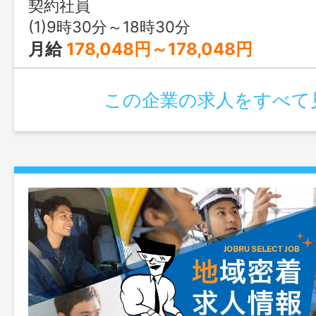
修、 金具交換、ほつれ
契約社員
ーニングなど その他：修理内容の確認、
(1)9時30分～18時30分
様へのご説明などの 付随業務 手
月給
178,048円～178,048円
い作業が多いため、手先が器用で丁寧に 
歓迎します。 【業務の変更範囲：変更な
この企業の求人をすべて