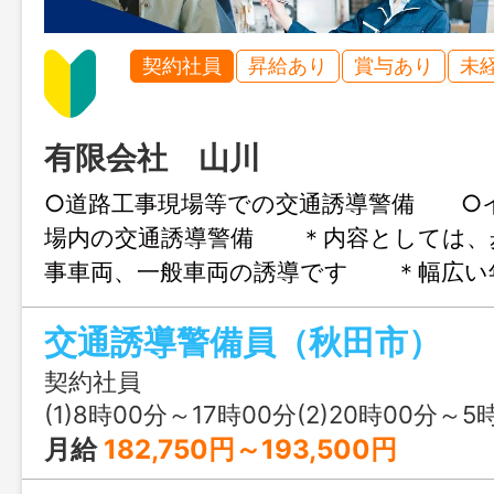
契約社員
昇給あり
賞与あり
未
有限会社 山川
○道路工事現場等での交通誘導警備 ○
場内の交通誘導警備 ＊内容としては、
事車両、一般車両の誘導です ＊幅広い
ています ＊経験者はもちろん、未経験
交通誘導警備員（秋田市）
できます ＊新任教育後、先輩が仕事の
導いたします 変更範囲：変更なし
契約社員
(1)8時00分～17時00分(2)20時00分～5
月給
182,750円～193,500円