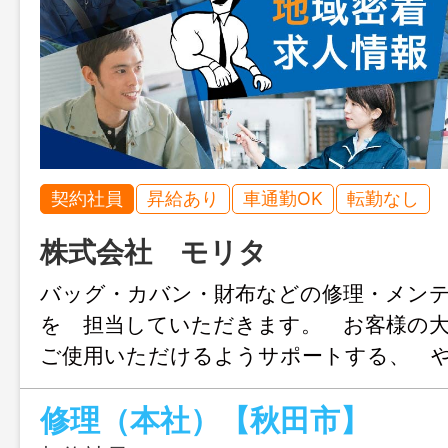
契約社員
昇給あり
車通勤OK
転勤なし
株式会社 モリタ
バッグ・カバン・財布などの修理・メン
を 担当していただきます。 お客様の
ご使用いただけるようサポートする、 
お仕事です。 【具体的な業務内容】 修
修理（本社）【秋田市】
ス：ファスナー交換、持ち手修理、縫製補