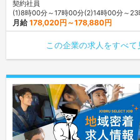
その他付随する業務（免許があれば社用車
契約社員
設への 連絡業務や必要な資材の買い出
(1)8時00分～17時00分(2)14時00分～23時00分(3)5時00分～14時00分又は 5時 00
９年４月１日以降、１年毎の更新予定
月給
178,020円～178,880円
社の定める業務
この企業の求人をすべて