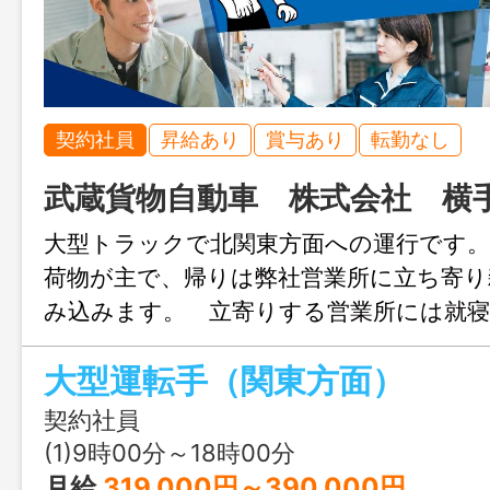
契約社員
昇給あり
賞与あり
転勤なし
武蔵貨物自動車 株式会社 横
大型トラックで北関東方面への運行です。
荷物が主で、帰りは弊社営業所に立ち寄り
み込みます。 立寄りする営業所には就寝
で、食事補助もあります。 また、２～３
大型運転手（関東方面）
日・祝の休み希望にも対応できるので、週
間も作ることが可能です。 また、仕事
契約社員
先輩社員が同乗して丁寧に教えますので
(1)9時00分～18時00分
い。 ご質問などがあればお気軽にお問
月給
319,000円～390,000円