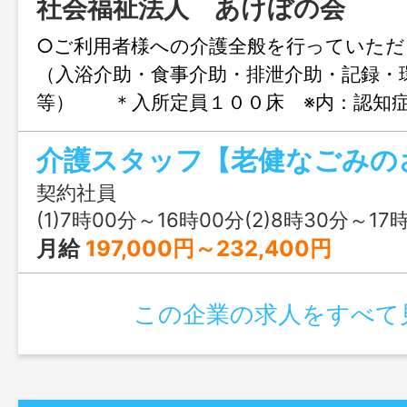
社会福祉法人 あけぼの会
○ご利用者様への介護全般を行ってい
（入浴介助・食事介助・排泄介助・記録
等） ＊入所定員１００床 ※内：認知
＊日勤帯（ケアワーカー１７名＋ナース
（ケアワーカー４名＋ナース１名） ＊電
りシステムなどのＤＸを活用し、業務の
契約社員
の向上を図っており、働きやすい職場で
(1)7時00分～16時00分(2)8時30分～17時30分(3)
着率も良好です。 ◆秋田県介護サービ
月給
197,000円～232,400円
所 変更範囲：変更なし
この企業の求人をすべて