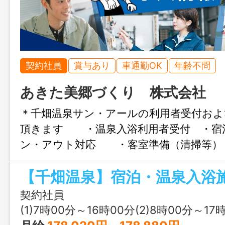
契約社員
賞与あり
車通勤OK
年齢不問
あきた美郷づくり 株式会社
＊千畑温泉サン・アールの利用者受付およ
頂きます ・温泉入浴利用者受付 ・宿
ン・アウト対応 ・客室準備（清掃等）
応 ・利用人数の集計 ・温泉施設
他付随する業務 ＊令和９年４月１日以
新予定 《６０歳以上の方の応募も歓
契約社員
変更範囲：会社の定める業務
(1)7時00分～16時00分(2)8時00分～17時00分(3)13時00分～22時00分又は 7時 00