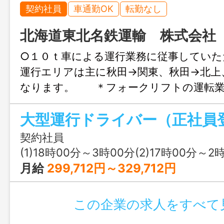
契約社員
車通勤OK
転勤なし
北海道東北名鉄運輸 株式会社
○１０ｔ車による運行業務に従事していた
運行エリアは主に秋田→関東、秋田→北上
なります。 ＊フォークリフトの運転業
もあります。 フォークリフトの運転免
大型運行ドライバー（正社員
も可能です。 ※採用から６か月経過後
なります。 （登用月４月、１０月）
契約社員
事業所の定める業務
(1)18時00分～3時00分(2)17時00分～2
月給
299,712円～329,712円
この企業の求人をすべて