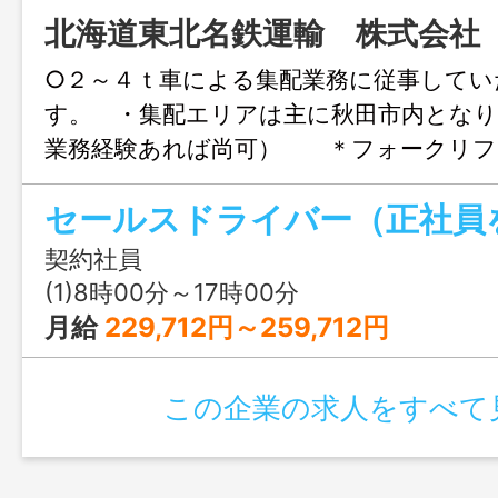
北海道東北名鉄運輸 株式会社
○２～４ｔ車による集配業務に従事してい
す。 ・集配エリアは主に秋田市内となり
業務経験あれば尚可） ＊フォークリフ
ある場合もあります。 フォークリフト
採用後取得も可能です。 ※採用から６
月または１０月に正社員登用となりま
契約社員
(1)8時00分～17時00分
変更範囲：事業所定める業務
月給
229,712円～259,712円
この企業の求人をすべて