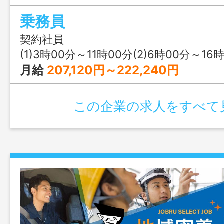
せん。 ＊最初は２人業務で丁寧に指導
乗務員
に５～６回北上宿舎（個室・冷暖房完備）
があります。宿泊手当有り。 ＊女性ドラ
契約社員
迎です。 ＊正社員雇用有り。長く安定し
(1)3時00分～11時00分(2)6時00分～16時00分(3)
応援します。 変更範囲：変更なし
月給
207,120円～222,240円
この企業の求人をすべて