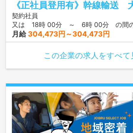
有） ★東北～関東、または東北循環便に
未経験者も活躍中！研修や教育も充実し
契約社員
事前連絡のうえ、応募前の見学可能です
又は 18時 00分 ～ 6時 00分 の間
変更なし
月給
304,473円～304,473円
この企業の求人をすべて