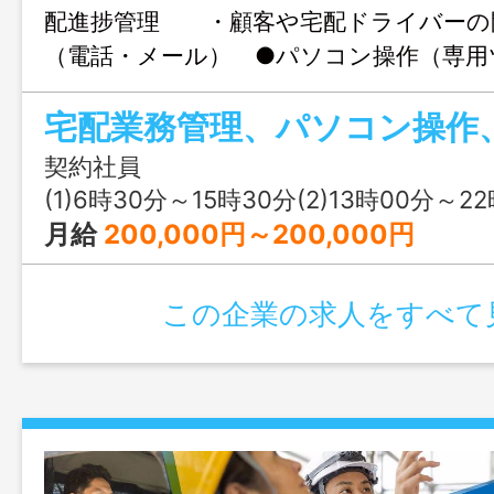
配進捗管理 ・顧客や宅配ドライバーの
（電話・メール） ●パソコン操作（専用
単な報告資料作成や数値入力） ●仕分け
な軽量物仕分け、カゴ車整理等） ※男性
中 ※応募前の職場見学可能。見学後にご
契約社員
ださい。 ※早番・遅番の選択も可能 ※
(1)6時30分～15時30分(2)13時00分～2
ば休日取得可能 変更の範囲：変更なし
月給
200,000円～200,000円
この企業の求人をすべて