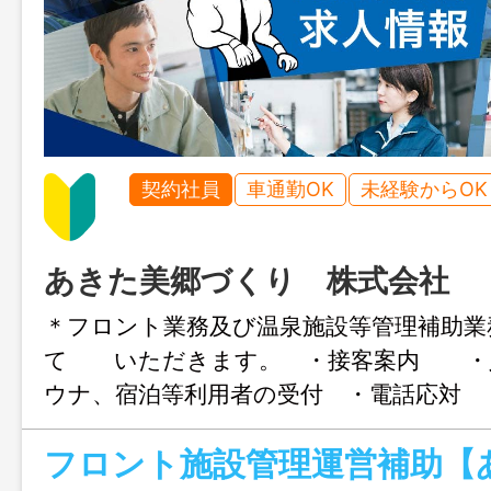
契約社員
車通勤OK
未経験からOK
あきた美郷づくり 株式会社
＊フロント業務及び温泉施設等管理補助業
て いただきます。 ・接客案内 ・
ウナ、宿泊等利用者の受付 ・電話応対
成 ・施設の機械設備の管理（温泉温度に
フロント施設管理運営補助【
整等を行いま すが、設備の修理などは