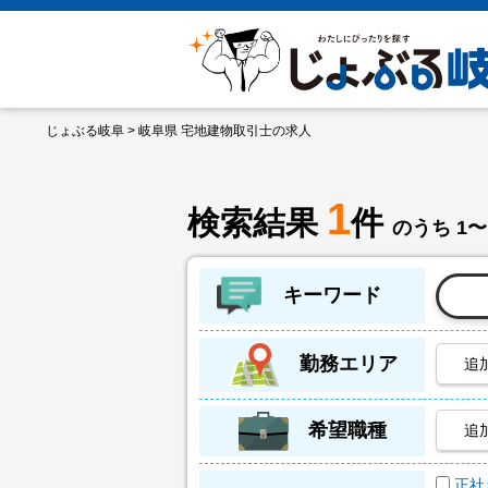
じょぶる岐阜
> 岐阜県 宅地建物取引士の求人
1
検索結果
件
のうち 1〜
キーワード
勤務エリア
追
希望職種
追
正社