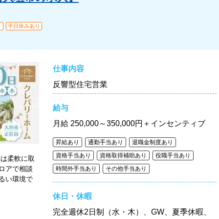
り
平日休みあり
仕事内容
反響型住宅営業
給与
月給
250,000～350,000円＋インセンティブ
昇給あり
通勤手当あり
退職金制度あり
資格手当あり
資格取得補助あり
役職手当あり
みは柔軟に取
ロアで相談
時間外手当あり
その他手当あり
るい環境で
休日・休暇
完全週休2日制（水・木）、GW、夏季休暇、