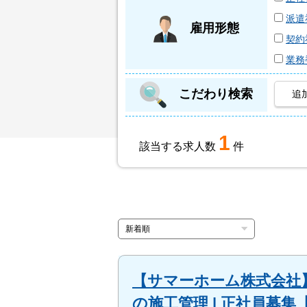
派遣
雇用形態
契約
業務
こだわり検索
追
1
該当する求人数
件
【サマーホーム株式会社】
の施工管理 | 正社員募