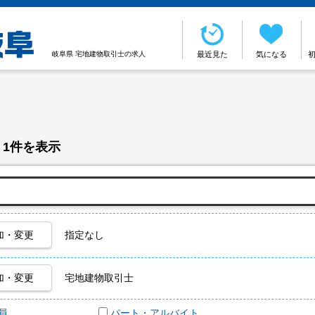
岐阜県 宅地建物取引士の求人
最近見た
気になる
 1件を表示
加・変更
指定なし
加・変更
宅地建物取引士
員
パート・アルバイト