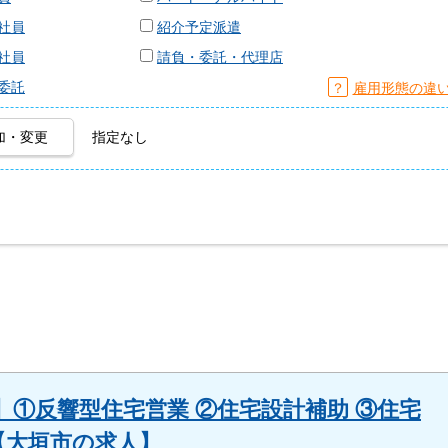
社員
紹介予定派遣
社員
請負・委託・代理店
委託
？
雇用形態の違
加・変更
指定なし
①反響型住宅営業 ②住宅設計補助 ③住宅
集【大垣市の求人】