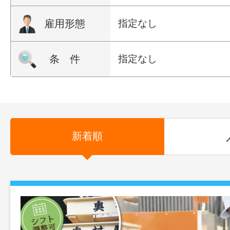
雇用形態
指定なし
条 件
指定なし
新着順