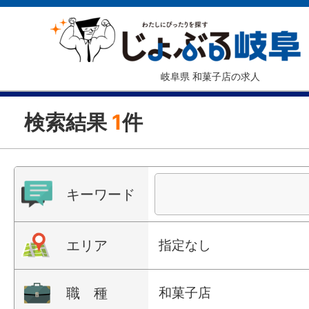
岐阜県 和菓子店の求人
検索結果
1
件
キーワード
エリア
指定なし
職 種
和菓子店