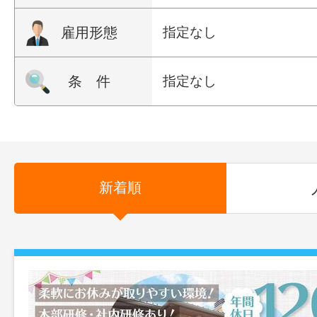
雇用形態
指定なし
条 件
指定なし
新着順